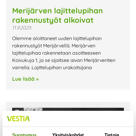
Merijärven lajittelupihan
rakennustyöt alkoivat
11.9.2025
Olemme aloittaneet uuden lajittelupihan
rakennustyöt Merijärvellä. Merijärven
lajittelupihaa rakennetaan osoitteeseen
Koivukuja 1, ja se sijaitsee aivan Merijärventien
varrella. Lajittelupihan urakoitsijana
Lue lisää »
Suostumus
Yksityiskohdat
Tietoja