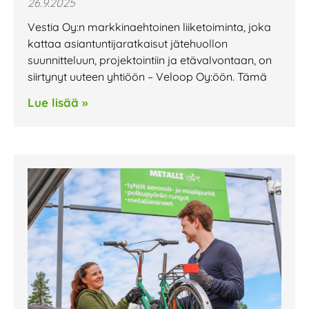
26.9.2025
Vestia Oy:n markkinaehtoinen liiketoiminta, joka
kattaa asiantuntija­ratkaisut jätehuollon
suunnitteluun, projektointiin ja etävalvontaan, on
siirtynyt uuteen yhtiöön – Veloop Oy:öön. Tämä
Lue lisää »