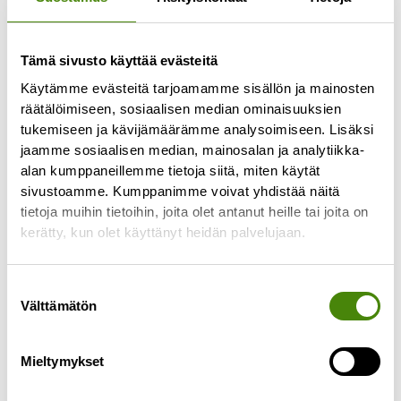
Tämä sivusto käyttää evästeitä
Käytämme evästeitä tarjoamamme sisällön ja mainosten
räätälöimiseen, sosiaalisen median ominaisuuksien
tukemiseen ja kävijämäärämme analysoimiseen. Lisäksi
jaamme sosiaalisen median, mainosalan ja analytiikka-
alan kumppaneillemme tietoja siitä, miten käytät
Kuolinpesän tyhjentäminen
sivustoamme. Kumppanimme voivat yhdistää näitä
4.9.2025
tietoja muihin tietoihin, joita olet antanut heille tai joita on
Kuolinpesän tyhjentäminen ja tavaroiden
kerätty, kun olet käyttänyt heidän palvelujaan.
läpikäyminen voi olla raskas ja hidas prosessi.
Tässä muutama vaihtoehto tilanteeseen, kun
Suostumuksen
perikunta tyhjentää kuolinpesän. Tavaroiden
Välttämätön
valinta
Lue lisää »
Mieltymykset