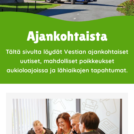
Ajankohtaista
Tältä sivulta löydät Vestian ajankohtaiset
uutiset, mahdolliset poikkeukset
aukioloajoissa ja lähiaikojen tapahtumat.
Page
Page
Page
Page
Page
Page
Page
Page
Page
Page
Page
Page
Page
Page
Page
Page
Pa