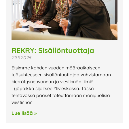
REKRY: Sisällöntuottaja
29.9.2025
Etsimme kahden vuoden määräaikaiseen
työsuhteeseen sisällöntuottajaa vahvistamaan
kierrätysneuvonnan ja viestinnän tiimiä.
Työpaikka sijaitsee Ylivieskassa. Tässä
tehtävässä pääset toteuttamaan monipuolisia
viestinnän
Lue lisää »