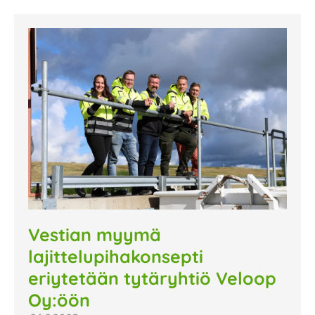
Vestian myymä
lajittelupihakonsepti
eriytetään tytäryhtiö Veloop
Oy:öön