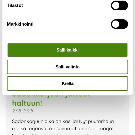
Tilastot
Markkinointi
Salli kaikki
Salli valinta
Kiellä
Sadonkorjuun jätteet
haltuun!
23.8.2025
Sadonkorjuun aika on käsillä! Nyt puutarha ja
metsä tarjoavat runsaimmat antinsa – marjat,