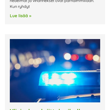
hedelmät ja vihannekset ovat parhaimmillaan.
Kun ryhdyt
Lue lisää »