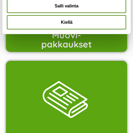
Salli valinta
Kiellä
Muovi-
pakkaukset