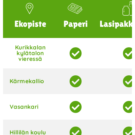
Ekopiste
Paperi
Lasipakk
Kurikkalan
kylätalon
vieressä
Kärmekallio
Vasankari
Hillilän koulu