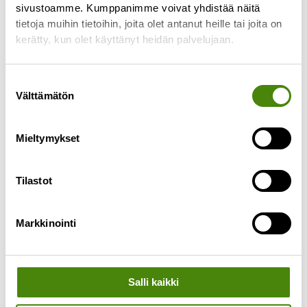
sivustoamme. Kumppanimme voivat yhdistää näitä
tietoja muihin tietoihin, joita olet antanut heille tai joita on
kerätty, kun olet käyttänyt heidän palvelujaan.
Suostumuksen
Välttämätön
valinta
Mieltymykset
Lasi-
pakkaukset
Tilastot
Markkinointi
Salli kaikki