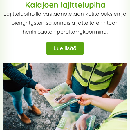
Kalajoen lajittelupiha
Lajittelupihoilla vastaanotetaan kotitalouksien ja
pienyritysten satunnaisia jätteitä enintään
henkilöauton peräkärrykuormina.
Lue lisää