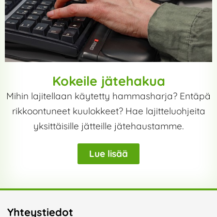
Kokeile jätehakua
Mihin lajitellaan käytetty hammasharja? Entäpä
rikkoontuneet kuulokkeet? Hae lajitteluohjeita
yksittäisille jätteille jätehaustamme.
Lue lisää
Yhteystiedot