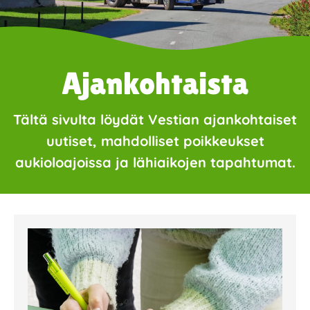
Ajankohtaista
Tältä sivulta löydät Vestian ajankohtaiset
uutiset, mahdolliset poikkeukset
aukioloajoissa ja lähiaikojen tapahtumat.
Page
Page
Page
Page
Page
Page
Page
Page
Page
Page
Page
Page
Page
Page
Page
Page
Pa