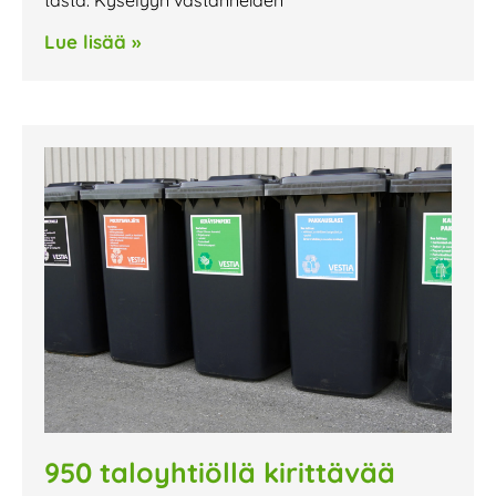
Lue lisää »
950 taloyhtiöllä kirittävää