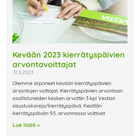
Kevään 2023 kierrätyspäivien
arvontavoittajat
31.5.2023
Olemme arponeet kevään kierrätyspäivien
arvontojen voittajat. Kierrätyspäivien arvontaan
osallistuneiden kesken arvottiin 3 kpl Vestian
sisustuskoreja/kierrätyspäivä. Kestilän
kierrätyspäivän 9.5. arvonnassa voittivat
Lue lisää »