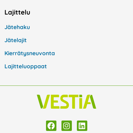
Lajittelu
Jätehaku
Jätelajit
Kierrätysneuvonta
Lajitteluoppaat
F
I
L
a
n
i
c
s
n