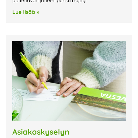
poltettavan jätteen puristin syttyi
Lue lisää »
Asiakaskyselyn