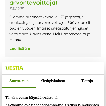
arvontavoittajat
3.5.2023
Olemme arponeet keväällä -23 järjestetyn
asiakaskyselyn arvontavoittajat. Päävoiton eli
puolen vuoden ilmaiset jäteastiatyhjennykset
voitti Martti Alavieskasta. Heli Haapavedeltä ja
Hannu
Lue lisää »
Suostumus
Yksityiskohdat
Tietoja
Tämä sivusto käyttää evästeitä
Käytämme evästeitä tarjoamamme sisällön ja mainosten