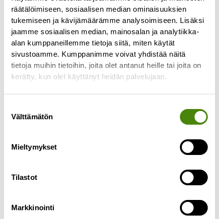
räätälöimiseen, sosiaalisen median ominaisuuksien
tukemiseen ja kävijämäärämme analysoimiseen. Lisäksi
jaamme sosiaalisen median, mainosalan ja analytiikka-
alan kumppaneillemme tietoja siitä, miten käytät
sivustoamme. Kumppanimme voivat yhdistää näitä
tietoja muihin tietoihin, joita olet antanut heille tai joita on
PÄIVITETTY:
kerätty, kun olet käyttänyt heidän palvelujaan.
Puhelinasiakaspalvelu toimii
jälleen normaalisti
Suostumuksen
27.4.2023
Välttämätön
valinta
Päivitetty 27.4.2023 klo 10.55: Puhelinlinjamme
toimivat jälleen ja palvelemme normaalien
Mieltymykset
aukioloaikojen mukaisesti ma-pe klo 8-15.30.
———————————— Puhelinasiakaspalvelumme
ei toimi tällä
Tilastot
Lue lisää »
Markkinointi