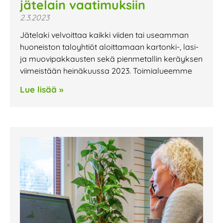
jätelain vaatimuksiin
2.3.2023
Jätelaki velvoittaa kaikki viiden tai useamman
huoneiston taloyhtiöt aloittamaan kartonki-, lasi-
ja muovipakkausten sekä pienmetallin keräyksen
viimeistään heinäkuussa 2023. Toimialueemme
Lue lisää »