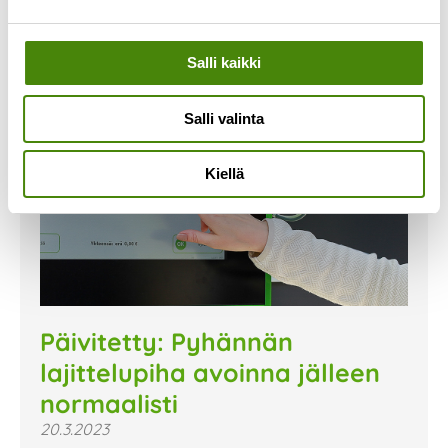
Salli kaikki
Salli valinta
Kiellä
Päivitetty: Pyhännän
lajittelupiha avoinna jälleen
normaalisti
20.3.2023