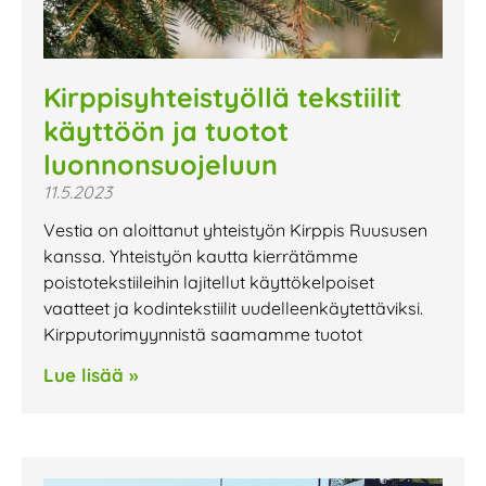
Kirppisyhteistyöllä tekstiilit
käyttöön ja tuotot
luonnonsuojeluun
11.5.2023
Vestia on aloittanut yhteistyön Kirppis Ruususen
kanssa. Yhteistyön kautta kierrätämme
poistotekstiileihin lajitellut käyttökelpoiset
vaatteet ja kodintekstiilit uudelleenkäytettäviksi.
Kirpputorimyynnistä saamamme tuotot
Lue lisää »