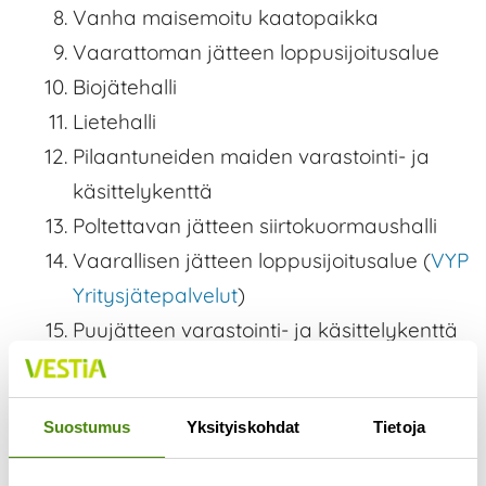
Vanha maisemoitu kaatopaikka
Vaarattoman jätteen loppusijoitusalue
Biojätehalli
Lietehalli
Pilaantuneiden maiden varastointi- ja
käsittelykenttä
Poltettavan jätteen siirtokuormaushalli
Vaarallisen jätteen loppusijoitusalue (
VYP
Yritysjätepalvelut
)
Puujätteen varastointi- ja käsittelykenttä
Konehalli
Pesuhalli
Suostumus
Yksityiskohdat
Tietoja
Pahvihalli
Hyötyjätteiden varastointi- ja