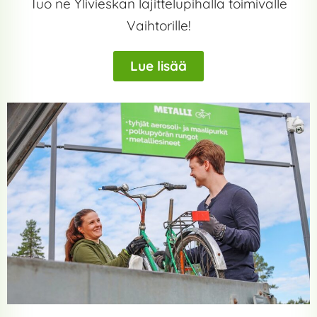
Tuo ne Ylivieskan lajittelupihalla toimivalle
Vaihtorille!
Lue lisää