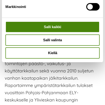
villa. Jätteiden käsittelymahdollisuuksia
Markkinointi
pyritään jatkuvasti kehittämään.
Tarkkailemme jätekeskuksen toiminnan
Salli kaikki
ympäristövaikutuksia Pohjois-Pohjanmaan
Salli valinta
ELY-keskuksen hyväksymän
tarkkailuohjelman mukaisesti.
Kiellä
Tarkkailuohjelma kattaa jätekeskuksen
toimintojen päästö-, vaikutus- ja
käyttötarkkailun sekä vuonna 2010 suljetun
vanhan kaatopaikan jälkitarkkailun.
Raportoimme ympäristötarkkailun tulokset
vuosittain Pohjois-Pohjanmaan ELY-
keskukselle ja Ylivieskan kaupungin