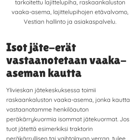
tarkoitettu lajittelupiha, raskaankaluston
vaaka-asema, lajittelupihojen etävalvomo,
Vestian hallinto ja asiakaspalvelu.
Isot jäte-erät
vastaanotetaan vaaka-
aseman kautta
Ylivieskan jätekeskuksessa toimii
raskaankaluston vaaka-asema, jonka kautta
vastaanotamme henkilöauton
peräkärrykuormia isommat jätekuormat. Jos
tuot jätettä esimerkiksi traktorin
peräkärryllisen tai vaihtolavan verran, tulee