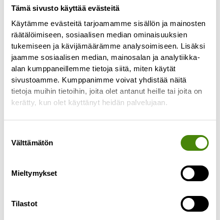
käsittelykenttä
Tämä sivusto käyttää evästeitä
Hulevesiallas puhtaille vesille
Käytämme evästeitä tarjoamamme sisällön ja mainosten
räätälöimiseen, sosiaalisen median ominaisuuksien
tukemiseen ja kävijämäärämme analysoimiseen. Lisäksi
jaamme sosiaalisen median, mainosalan ja analytiikka-
Jätekeskuksen
alan kumppaneillemme tietoja siitä, miten käytät
sivustoamme. Kumppanimme voivat yhdistää näitä
ympäristövaikutukset
tietoja muihin tietoihin, joita olet antanut heille tai joita on
kerätty, kun olet käyttänyt heidän palvelujaan.
Vastaanotamme jätekeskuksessa vuosittain
reilut 30 000 tonnia jätettä.
Suostumuksen
Vastaanottamistamme jätteistä 99 % voidaan
Välttämätön
valinta
hyödyntää joko materiaalina tai energiana.
Vaarattoman jätteen loppusijoitusalueelle
Mieltymykset
laitetaan kaatopaikkakelpoisia jätejakeita,
joille ei ole vielä hyödyntämismahdollisuutta.
Tilastot
Tällaisia jätejakeita ovat esimerkiksi asbesti ja