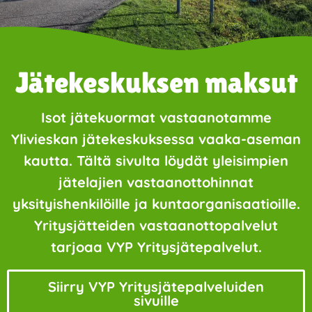
Jätekeskuksen maksut
Isot jätekuormat vastaanotamme
Ylivieskan jätekeskuksessa vaaka-aseman
kautta. Tältä sivulta löydät yleisimpien
jätelajien vastaanottohinnat
yksityishenkilöille ja kuntaorganisaatioille.
Yritysjätteiden vastaanottopalvelut
tarjoaa VYP Yritysjätepalvelut.
Siirry VYP Yritysjätepalveluiden
sivuille