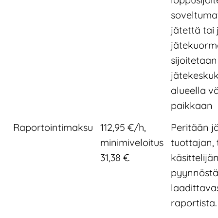
soveltuma
jätettä tai 
jätekuorm
sijoitetaan
jätekesku
alueella 
paikkaan
Raportointimaksu
112,95 €/h,
Peritään j
minimiveloitus
tuottajan, 
31,38 €
käsittelijä
pyynnöst
laadittava
raportista.