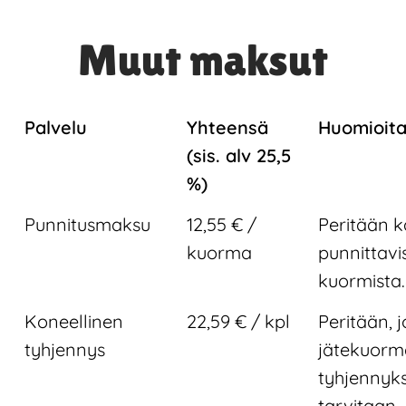
Muut maksut
Palvelu
Yhteensä
Huomioit
(sis. alv 25,5
%)
Punnitusmaksu
12,55 € /
Peritään k
kuorma
punnittavi
kuormista.
Koneellinen
22,59 € / kpl
Peritään, j
tyhjennys
jätekuor
tyhjennyk
tarvitaan