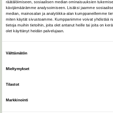
räätälöimiseen, sosiaalisen median ominaisuuksien tukemise
kävijämäärämme analysoimiseen. Lisäksi jaamme sosiaalis
median, mainosalan ja analytiikka-alan kumppaneillemme tieto
miten käytät sivustoamme. Kumppanimme voivat yhdistää nä
Jätekeskus
tietoja muihin tietoihin, joita olet antanut heille tai joita on ker
Jätekeskuksessa vastaanotetaan erilaisia
olet käyttänyt heidän palvelujaan.
hyödynnettäviä jätteitä ja loppusijoitettavia tai
erityiskäsittelyä vaativia jätteitä.
Suostumuksen
Välttämätön
valinta
Lue lisää
Mieltymykset
Tilastot
Markkinointi