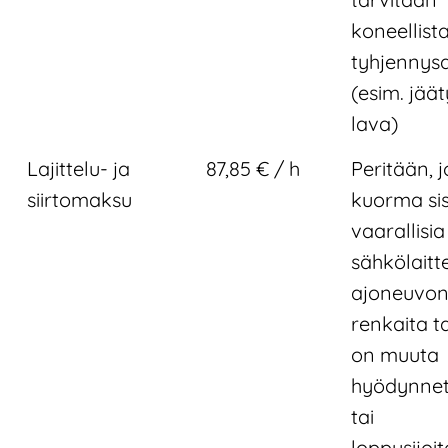
koneellist
tyhjennys
(esim. jää
lava)
Lajittelu- ja
87,85 € / h
Peritään, j
siirtomaksu
kuorma si
vaarallisia 
sähkölaitte
ajoneuvo
renkaita ta
on muuta
hyödynnet
tai
loppusijoi