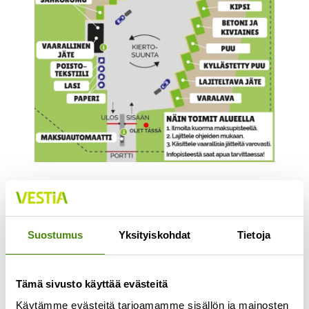
Hinnasto ja maksutavat
Suostumus
Yksityiskohdat
Tietoja
Lajittelupihalla maksutapana käy ainoastaan
korttimaksu. Yritykset voivat rekisteröityä
Tämä sivusto käyttää evästeitä
Vestian yritysasiakkaaksi, jolloin asioinnit on
Käytämme evästeitä tarjoamamme sisällön ja mainosten