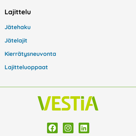
Lajittelu
Jätehaku
Jätelajit
Kierrätysneuvonta
Lajitteluoppaat
F
I
L
a
n
i
c
s
n