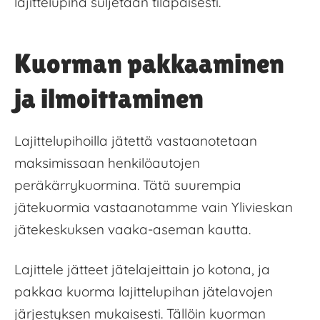
lajittelupiha suljetaan tilapäisesti.
Kuorman pakkaaminen
ja ilmoittaminen
Lajittelupihoilla jätettä vastaanotetaan
maksimissaan henkilöautojen
peräkärrykuormina. Tätä suurempia
jätekuormia vastaanotamme vain Ylivieskan
jätekeskuksen vaaka-aseman kautta.
Lajittele jätteet jätelajeittain jo kotona, ja
pakkaa kuorma lajittelupihan jätelavojen
järjestyksen mukaisesti. Tällöin kuorman