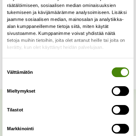
mahdollista maksaa myös laskulla. Lue lisää
räätälöimiseen, sosiaalisen median ominaisuuksien
tukemiseen ja kävijämäärämme analysoimiseen. Lisäksi
yritysasiakkuudesta
täältä
.
Kuorman hinta
jaamme sosiaalisen median, mainosalan ja analytiikka-
määräytyy kuorman sisältämien jätelajien ja
alan kumppaneillemme tietoja siitä, miten käytät
niiden määrän mukaan.
sivustoamme. Kumppanimme voivat yhdistää näitä
tietoja muihin tietoihin, joita olet antanut heille tai joita on
kerätty, kun olet käyttänyt heidän palvelujaan.
Lajittelupihan hinnasto
Suostumuksen
Vastaanotettavat jätteet
Välttämätön
valinta
Mieltymykset
Katso myös nämä:
Tilastot
Markkinointi