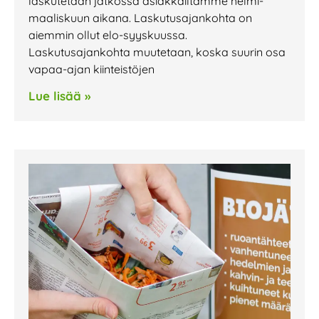
laskutetaan jatkossa asiakkailtamme helmi-
maaliskuun aikana. Laskutusajankohta on
aiemmin ollut elo-syyskuussa.
Laskutusajankohta muutetaan, koska suurin osa
vapaa-ajan kiinteistöjen
Lue lisää »