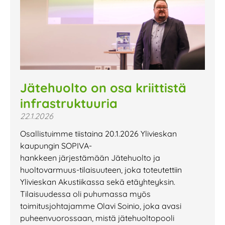
Jätehuolto on osa kriittistä
infrastruktuuria
22.1.2026
Osallistuimme tiistaina 20.1.2026 Ylivieskan
kaupungin SOPIVA-
hankkeen järjestämään Jätehuolto ja
huoltovarmuus-tilaisuuteen, joka toteutettiin
Ylivieskan Akustiikassa sekä etäyhteyksin.
Tilaisuudessa oli puhumassa myös
toimitusjohtajamme Olavi Soinio, joka avasi
puheenvuorossaan, mistä jätehuoltopooli