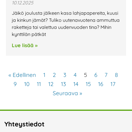
10.12.2025
Jäikö joulusta jälkeen kasa lahjapapereita, kuusi
ja kinkun jämät? Tuliko uutenavuotena ammuttua
raketteja tai valettua uudenvuoden tina? Mihin
kynttilän pätkät
Lue lisää »
« Edellinen
1
2
3
4
5
6
7
8
9
10
11
12
13
14
15
16
17
Seuraava »
Yhteystiedot