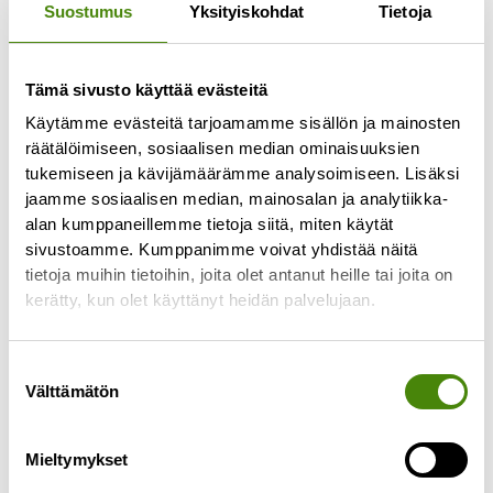
Suostumus
Yksityiskohdat
Tietoja
Tämä sivusto käyttää evästeitä
Käytämme evästeitä tarjoamamme sisällön ja mainosten
räätälöimiseen, sosiaalisen median ominaisuuksien
tukemiseen ja kävijämäärämme analysoimiseen. Lisäksi
jaamme sosiaalisen median, mainosalan ja analytiikka-
alan kumppaneillemme tietoja siitä, miten käytät
Lajittelupihojen pakkasraja
sivustoamme. Kumppanimme voivat yhdistää näitä
-25 °C
tietoja muihin tietoihin, joita olet antanut heille tai joita on
5.1.2026
kerätty, kun olet käyttänyt heidän palvelujaan.
Turvallisuuden ja laitteiden toimivuuden
varmistamiseksi noudatamme
Suostumuksen
lajittelupihoillamme pakkasrajaa -25 °C. Kun
Välttämätön
valinta
lämpötila laskee tämän rajan alapuolelle,
lajittelupiha suljetaan tilapäisesti. Sulkeminen
Mieltymykset
Lue lisää »