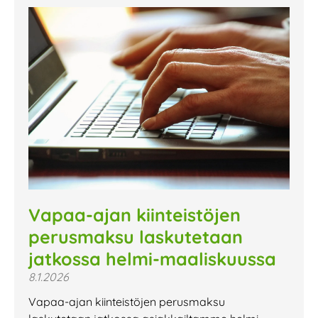
Vapaa-ajan kiinteistöjen
perusmaksu laskutetaan
jatkossa helmi-maaliskuussa
8.1.2026
Vapaa-ajan kiinteistöjen perusmaksu