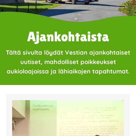
Ajankohtaista
Tältä sivulta löydät Vestian ajankohtaiset
uutiset, mahdolliset poikkeukset
aukioloajoissa ja lähiaikojen tapahtumat.
Page
Page
Page
Page
Page
Page
Page
Page
Page
Page
Page
Page
Page
Page
Page
Page
Pa