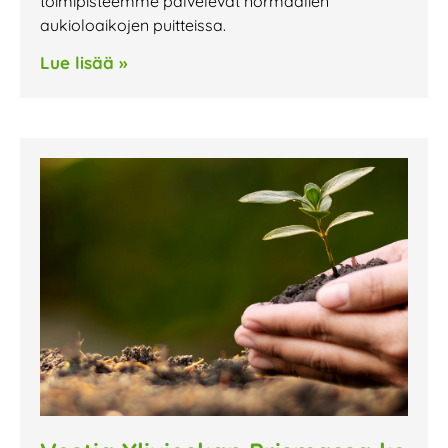
toimipisteemme palvelevat normaalien
aukioloaikojen puitteissa.
Lue lisää »