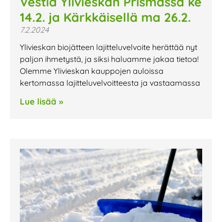
Vestia Ylivieskan Prismassa ke
14.2. ja Kärkkäisellä ma 26.2.
7.2.2024
Ylivieskan biojätteen lajitteluvelvoite herättää nyt
paljon ihmetystä, ja siksi haluamme jakaa tietoa!
Olemme Ylivieskan kauppojen auloissa
kertomassa lajitteluvelvoitteesta ja vastaamassa
Lue lisää »