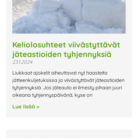
Keliolosuhteet viivästyttävät
jäteastioiden tyhjennyksiä
23.1.2024
Liukkaat ajokelit aiheuttavat nyt haasteita
jätteenkuljetuksissa ja viivästyttävät jäteastioiden
tyhjennyksiä. Jos jäteauto ei ilmesty pihaan juuri
oikeana tyhjennyspäivänä, kyse on
Lue lisää »