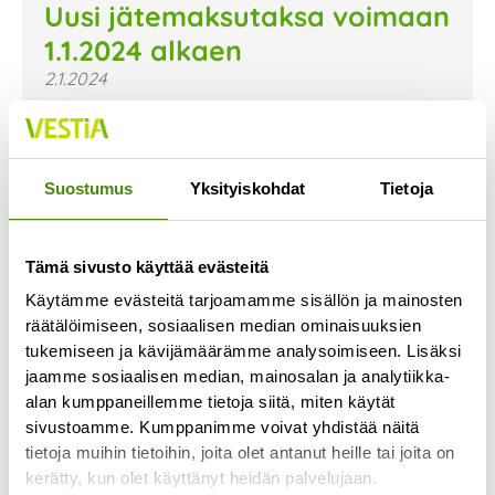
Uusi jätemaksutaksa voimaan
1.1.2024 alkaen
2.1.2024
Uusi jätemaksutaksa on astunut voimaan 1.1.2024.
Uusi taksa ja sen mukaiset hinnat on nyt päivitetty
verkkosivujemme hinnastoon. Voit tutustua niihin
Suostumus
Yksityiskohdat
Tietoja
Lue lisää »
Tämä sivusto käyttää evästeitä
Käytämme evästeitä tarjoamamme sisällön ja mainosten
räätälöimiseen, sosiaalisen median ominaisuuksien
tukemiseen ja kävijämäärämme analysoimiseen. Lisäksi
jaamme sosiaalisen median, mainosalan ja analytiikka-
alan kumppaneillemme tietoja siitä, miten käytät
sivustoamme. Kumppanimme voivat yhdistää näitä
tietoja muihin tietoihin, joita olet antanut heille tai joita on
kerätty, kun olet käyttänyt heidän palvelujaan.