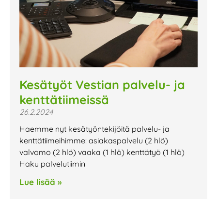
Kesätyöt Vestian palvelu- ja
kenttätiimeissä
26.2.2024
Haemme nyt kesätyöntekijöitä palvelu- ja
kenttätiimeihimme: asiakaspalvelu (2 hlö)
valvomo (2 hlö) vaaka (1 hlö) kenttätyö (1 hlö)
Haku palvelutiimin
Lue lisää »