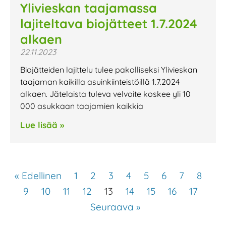
Ylivieskan taajamassa
lajiteltava biojätteet 1.7.2024
alkaen
22.11.2023
Biojätteiden lajittelu tulee pakolliseksi Ylivieskan
taajaman kaikilla asuinkiinteistöillä 1.7.2024
alkaen. Jätelaista tuleva velvoite koskee yli 10
000 asukkaan taajamien kaikkia
Lue lisää »
« Edellinen
1
2
3
4
5
6
7
8
9
10
11
12
13
14
15
16
17
Seuraava »