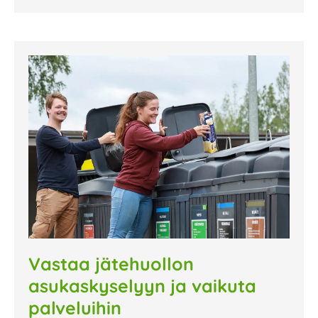
Vastaa jätehuollon
asukaskyselyyn ja vaikuta
palveluihin