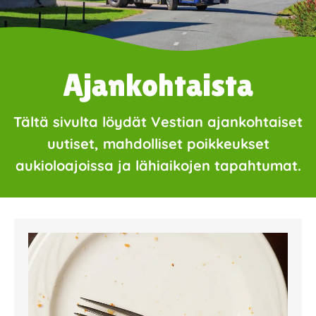
Ajankohtaista
Tältä sivulta löydät Vestian ajankohtaiset
uutiset, mahdolliset poikkeukset
aukioloajoissa ja lähiaikojen tapahtumat.
Page
Page
Page
Page
Page
Page
Page
Page
Page
Page
Page
Page
Page
Page
Page
Page
Pa