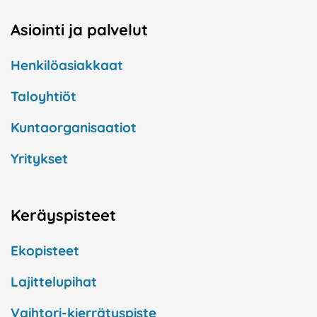
Asiointi ja palvelut
Henkilöasiakkaat
Taloyhtiöt
Kuntaorganisaatiot
Yritykset
Keräyspisteet
Ekopisteet
Lajittelupihat
Vaihtori-kierrätyspiste