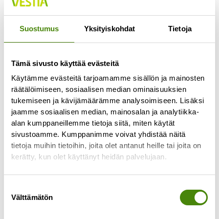
Jokaisella lajittelupihalla pääsee vähintään
kerran viikossa
Suostumus
Yksityiskohdat
Tietoja
Lue lisää »
Tämä sivusto käyttää evästeitä
Käytämme evästeitä tarjoamamme sisällön ja mainosten
räätälöimiseen, sosiaalisen median ominaisuuksien
tukemiseen ja kävijämäärämme analysoimiseen. Lisäksi
jaamme sosiaalisen median, mainosalan ja analytiikka-
alan kumppaneillemme tietoja siitä, miten käytät
sivustoamme. Kumppanimme voivat yhdistää näitä
tietoja muihin tietoihin, joita olet antanut heille tai joita on
kerätty, kun olet käyttänyt heidän palvelujaan.
Suostumuksen
Välttämätön
valinta