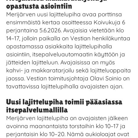
opastusta asiointiin
Merijärven uusi lajittelupiha avaa porttinsa
ensimmäistä kertaa osoitteessa Koivukuja 6
perjantaina 5.6.2026. Avajaisia vietetään klo
14–17, jolloin paikalla on Vestian henkilökuntaa
opastamassa asiakkaita lajittelupihalla
asiointiin, itsepalveluautomaatin käyttöön ja
jätteiden lajitteluun. Avajaisissa on myös
kahvi- ja makkaratarjoilu sekä lajitteluoppaita
jaossa. Vestian toimitusjohtaja Olavi Soinio on
tavattavissa lajittelupihalla avajaisten ajan.
Uusi lajittelupiha toimii pääasiassa
itsepalvelumallilla
Merijärven lajittelupiha on avajaisten jälkeen
avoinna maanantaista torstaihin klo 10–17 ja
perjantaisin klo 10–20. Nämä aukioloajat ovat