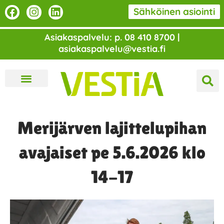
Siirry
F
I
L
Sähköinen asiointi
a
n
i
sisältöön
c
s
n
Asiakaspalvelu: p. 08 410 8700 |
e
t
k
asiakaspalvelu@vestia.fi
b
a
e
o
g
d
o
r
i
k
a
n
m
Merijärven lajittelupihan
avajaiset pe 5.6.2026 klo
14-17