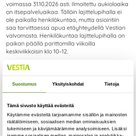
voimassa 31.10.2026 asti. Ilmoitettu aukioloaika
on itsepalveluaikaa. Tällöin lajittelupihalla ei
ole paikalla henkilökuntaa, mutta asiointiin
saa tarvittaessa apua etäyhteydellä Vestian
valvomosta. Henkilökuntaa lajittelupihalla on
paikan päällä parittomilla viikoilla
keskiviikkoisin klo 10–12.
Itsepalveluaikoina asiakkaat ilmoittavat ja
maksavat kuorman palveluautomaatilla, ja
lajittelevat tuomansa jätteet itsenäisesti.
Suostumus
Yksityiskohdat
Tietoja
Maksuvälineenä lajittelupihalla käy
ainoastaan korttimaksu. Yritykset voivat
rekisteröityä Vestian yritysasiakkaiksi, jolloin
Tämä sivusto käyttää evästeitä
asiointi on mahdollista maksaa myös laskulla.
Käytämme evästeitä tarjoamamme sisällön ja mainosten
Vestia kehittää parhaillaan
räätälöimiseen, sosiaalisen median ominaisuuksien
tukemiseen ja kävijämäärämme analysoimiseen. Lisäksi
ennakkoasiointijärjestelmää, jonka kautta
jaamme sosiaalisen median, mainosalan ja analytiikka-