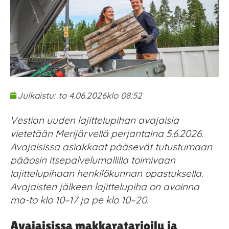
Julkaistu:
to 4.06.2026
klo
08:52
Vestia
n uuden lajittelupihan avajaisia
vietetään Merijärvellä perjantaina 5.6.2026.
Avajaisissa asiakkaat pääsevät tutustumaan
pääosin itsepalvelumallilla toimivaan
lajittelupihaan henkilökunnan opastuksella.
Avajaisten jälkeen lajittelupiha on avoinna
ma-to klo 10–17 ja pe klo 10–20.
Avajaisissa makkaratarjoilu ja