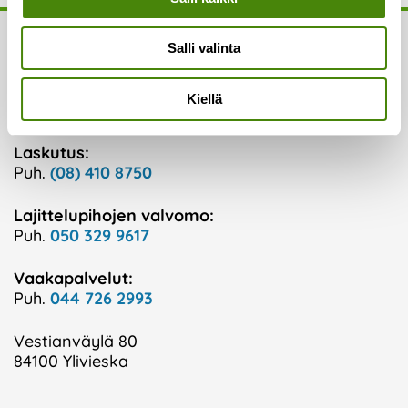
Yhteystiedot
Salli valinta
Asiakaspalvelu:
Kiellä
Puh.
(08) 410 8700
Laskutus:
Puh.
(08) 410 8750
Lajittelupihojen valvomo:
Puh.
050 329 9617
Vaakapalvelut:
Puh.
044 726 2993
Vestianväylä 80
84100 Ylivieska