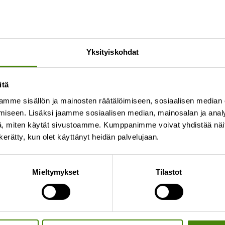
Yksityiskohdat
itä
mme sisällön ja mainosten räätälöimiseen, sosiaalisen median
iseen. Lisäksi jaamme sosiaalisen median, mainosalan ja analy
ka muuttuu 15.6.2026 alkaen.
, miten käytät sivustoamme. Kumppanimme voivat yhdistää näitä t
n kerätty, kun olet käyttänyt heidän palvelujaan.
la viikoilla keskiviikkoisin klo 10–12
. Aiemmin henkilök
Mieltymykset
Tilastot
ssa normaalisti itsepalveluna. Itsepalvelun aikana he
(voimassa 31.10.2026 asti):