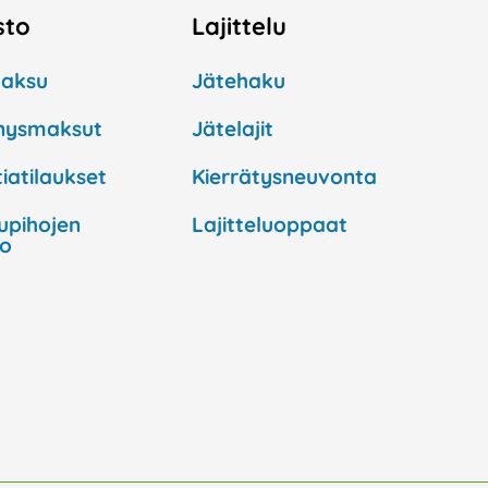
sto
Lajittelu
aksu
Jätehaku
nysmaksut
Jätelajit
iatilaukset
Kierrätysneuvonta
lupihojen
Lajitteluoppaat
to