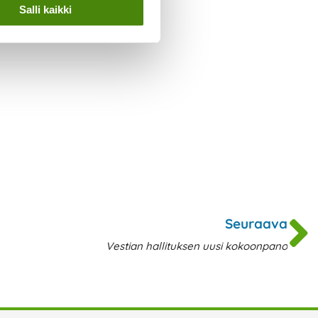
Salli kaikki
N
Seuraava
Vestian hallituksen uusi kokoonpano