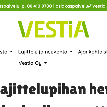
spalvelu: p. 08 410 8700 | asiakaspalvelu@vestia.
sto
Lajittelu ja neuvonta
Ajankohtais
Vestia Oy
lajittelupihan h