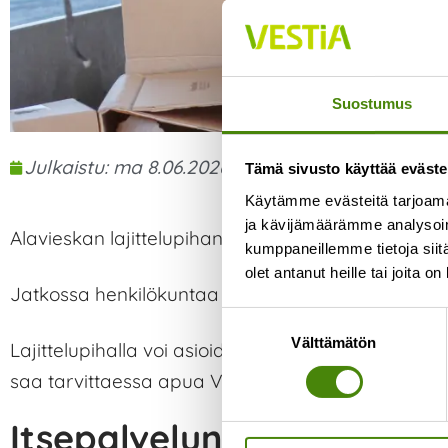
Suostumus
Julkaistu:
ma 8.06.2026
klo
10:39
Tämä sivusto käyttää eväste
Käytämme evästeitä tarjoama
ja kävijämäärämme analysoim
Alavieskan lajittelupihan henkilökunnan palveluai
kumppaneillemme tietoja siitä
olet antanut heille tai joita o
Jatkossa henkilökuntaa on paikalla
vain parillisil
Suostumuksen
Välttämätön
valinta
Lajittelupihalla voi asioida aukioloaikojen puittei
saa tarvittaessa apua Vestian etävalvomosta.
Itsepalvelun aukioloajat 