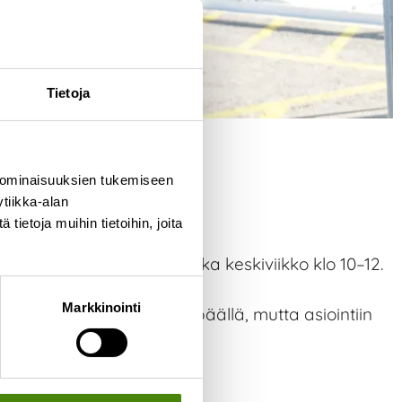
Tietoja
 ominaisuuksien tukemiseen
tiikka-alan
ietoja muihin tietoihin, joita
untaa on ollut paikalla joka keskiviikko klo 10–12.
Markkinointi
nkilökuntaa ei ole paikan päällä, mutta asiointiin