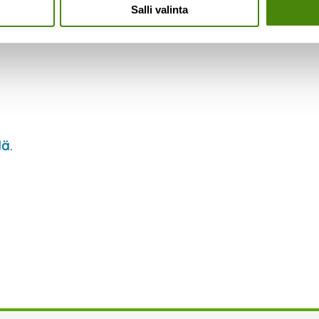
Salli valinta
lä
.