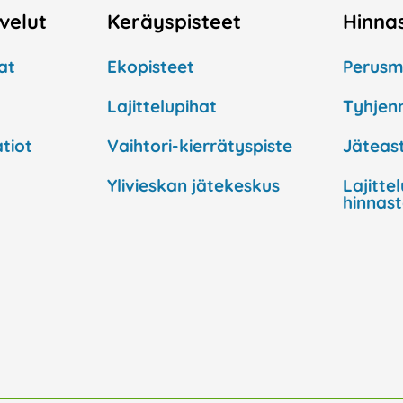
lvelut
Keräyspisteet
Hinna
at
Ekopisteet
Perusm
Lajittelupihat
Tyhjen
tiot
Vaihtori-kierrätyspiste
Jäteast
Ylivieskan jätekeskus
Lajitte
hinnas