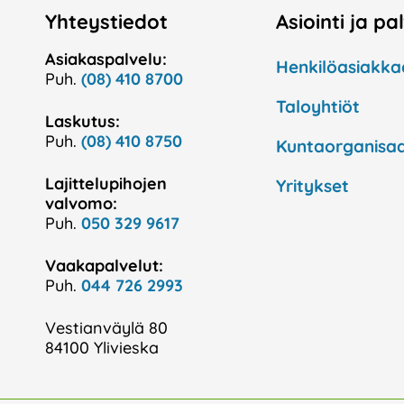
Yhteystiedot
Asiointi ja pa
Asiakaspalvelu:
Henkilöasiakka
Puh.
(08) 410 8700
Taloyhtiöt
Laskutus:
Puh.
(08) 410 8750
Kuntaorganisaa
Lajittelupihojen
Yritykset
valvomo:
Puh.
050 329 9617
Vaakapalvelut:
Puh.
044 726 2993
Vestianväylä 80
84100 Ylivieska