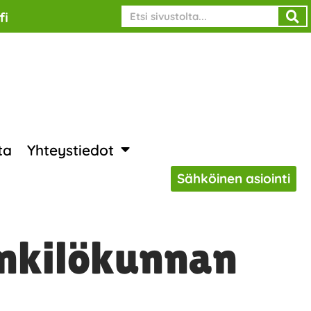
Search
fi
ta
Yhteystiedot
Sähköinen asiointi
enkilökunnan