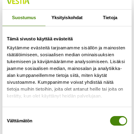
Jokaisella lajittelupihalla pääsee vähintään
kerran viikossa
Suostumus
Yksityiskohdat
Tietoja
Lue lisää »
Tämä sivusto käyttää evästeitä
Käytämme evästeitä tarjoamamme sisällön ja mainosten
räätälöimiseen, sosiaalisen median ominaisuuksien
tukemiseen ja kävijämäärämme analysoimiseen. Lisäksi
jaamme sosiaalisen median, mainosalan ja analytiikka-
alan kumppaneillemme tietoja siitä, miten käytät
sivustoamme. Kumppanimme voivat yhdistää näitä
tietoja muihin tietoihin, joita olet antanut heille tai joita on
kerätty, kun olet käyttänyt heidän palvelujaan.
Suostumuksen
Välttämätön
valinta