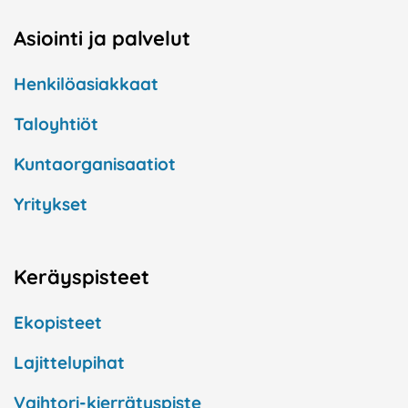
Asiointi ja palvelut
Henkilöasiakkaat
Taloyhtiöt
Kuntaorganisaatiot
Yritykset
Keräyspisteet
Ekopisteet
Lajittelupihat
Vaihtori-kierrätyspiste