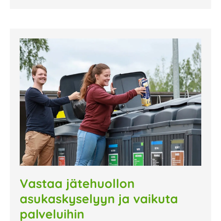
Vastaa jätehuollon
asukaskyselyyn ja vaikuta
palveluihin