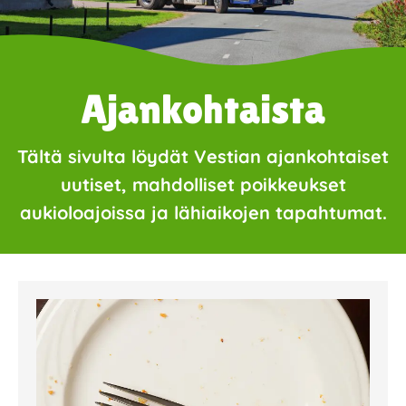
Ajankohtaista
Tältä sivulta löydät Vestian ajankohtaiset
uutiset, mahdolliset poikkeukset
aukioloajoissa ja lähiaikojen tapahtumat.
Page
Page
Page
Page
Page
Page
Page
Page
Page
Page
Page
Page
Page
Page
Page
Page
Pa