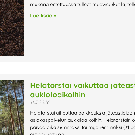
mukana ostettaessa tulleet muoviruukut lajitel
Lue lisää »
Helatorstai vaikuttaa jäteas
aukioloaikoihin
11.5.2026
Helatorstai aiheuttaa poikkeuksia jäteastioiden
asiakaspalvelun aukioloaikoihin. Helatorstain os
päivää aikaisemmaksi tai myöhemmäksi (±1 päivä
ovat suljettuina