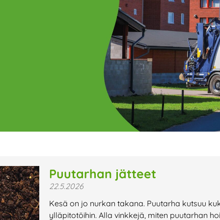
ge
Page
Page
Page
Page
Page
Page
Page
Page
Page
Page
Page
P
Puutarhan jätteet
22.5.2026
t uutiset,
Kesä on jo nurkan takana. Puutarha kutsuu kukki
a lähiaikojen
ylläpitotöihin. Alla vinkkejä, miten puutarhan hoi