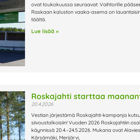
ovat toukokuussa seuraavat: Vaihtorille pääse
Raskaan kaluston vaaka-asema on lauantaisin su
täältä.
Lue lisää »
Roskajahti starttaa maanant
20.4.2026
Vestian järjestämä Roskajahti-kampanja kutsu
siivoustalkoisiin! Vuoden 2026 Roskajahtiin os
käynnissä 20.4.–24.5.2026. Mukana ovat Alavies
Kärsämäki, Merijärvi,