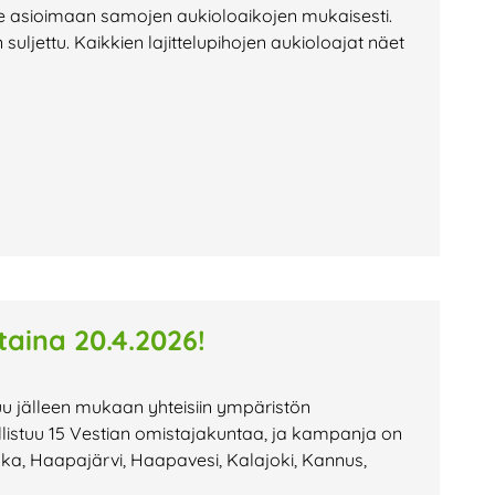
e asioimaan samojen aukioloaikojen mukaisesti.
ljettu. Kaikkien lajittelupihojen aukioloajat näet
aina 20.4.2026!
u jälleen mukaan yhteisiin ympäristön
allistuu 15 Vestian omistajakuntaa, ja kampanja on
ka, Haapajärvi, Haapavesi, Kalajoki, Kannus,