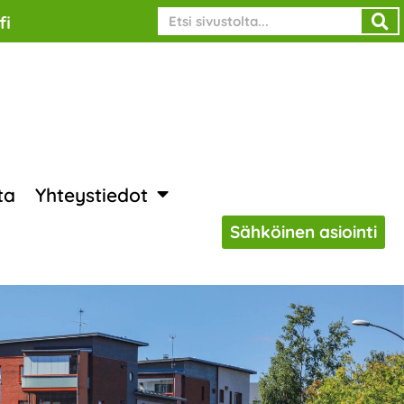
Search
fi
ta
Yhteystiedot
Sähköinen asiointi