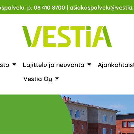
spalvelu: p. 08 410 8700 | asiakaspalvelu@vestia.
sto
Lajittelu ja neuvonta
Ajankohtais
Vestia Oy