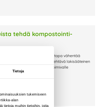
ista tehdä kompostointi-
n hyvä ja ympäristöystävällinen tapa vähentää
nteistöllä, on siitä kuitenkin tehtävä lakisääteinen
iranomaiselle eli alueellamme toimivalle
Tietoja
lisuus
 ominaisuuksien tukemiseen
tiikka-alan
ietoja muihin tietoihin, joita