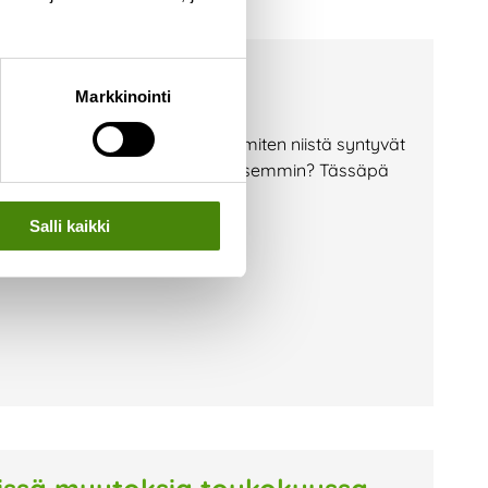
Markkinointi
pallot, sima ja munkit – mutta miten niistä syntyvät
lisuus järjestää ympäristöystävällisemmin? Tässäpä
eiden oikeaoppiseen
Salli kaikki