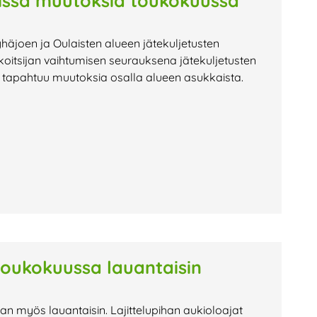
vissä muutoksia toukokuussa
häjoen ja Oulaisten alueen jätekuljetusten
koitsijan vaihtumisen seurauksena jätekuljetusten
sä tapahtuu muutoksia osalla alueen asukkaista.
 toukokuussa lauantaisin
jan myös lauantaisin. Lajittelupihan aukioloajat