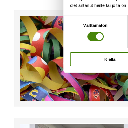
olet antanut heille tai joita o
Suostumuksen
Välttämätön
valinta
Kiellä