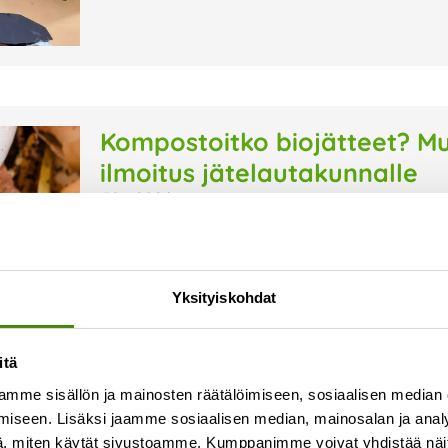
Kompostoitko biojätteet? Mu
ilmoitus jätelautakunnalle
30.4.2026
Keittiössä syntyvän biojätteen kompostointi o
jätteen määrää. Kun biojätteet kompostoidaan kii
kompostointi-ilmoitus alueelliselle jätehuoltov
Yksityiskohdat
Jokilaaksojen jätelautakunnalle. Ilmoitusvelvol
Lue lisää »
itä
mme sisällön ja mainosten räätälöimiseen, sosiaalisen median
iseen. Lisäksi jaamme sosiaalisen median, mainosalan ja analy
, miten käytät sivustoamme. Kumppanimme voivat yhdistää näitä t