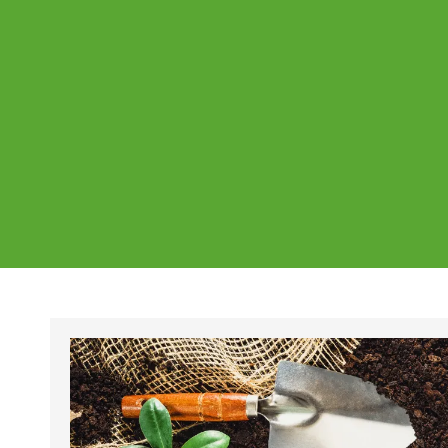
Ajankohtaista
Page
Page
Pa
Tältä sivulta löydät Vestian ajankohtaise
mahdolliset poikkeukset aukioloajoissa j