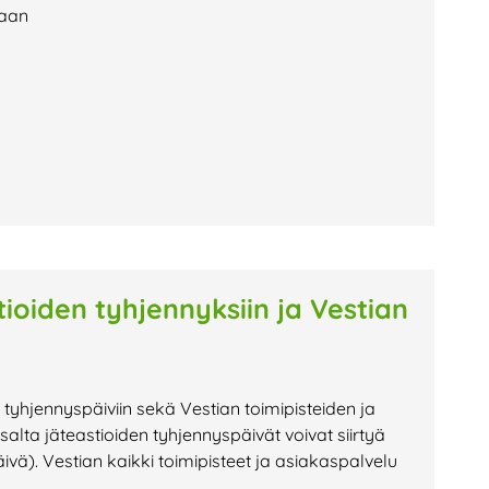
laan
tioiden tyhjennyksiin ja Vestian
 tyhjennyspäiviin sekä Vestian toimipisteiden ja
alta jäteastioiden tyhjennyspäivät voivat siirtyä
). Vestian kaikki toimipisteet ja asiakaspalvelu