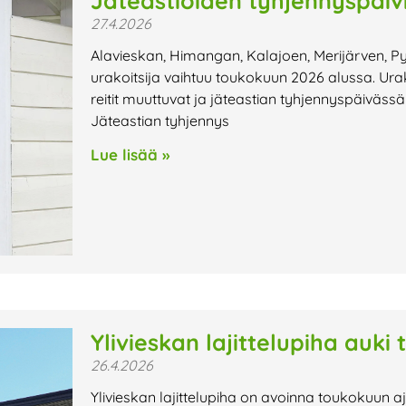
Jäteastioiden tyhjennyspäi
27.4.2026
Alavieskan, Himangan, Kalajoen, Merijärven, Py
urakoitsija vaihtuu toukokuun 2026 alussa. Ura
reitit muuttuvat ja jäteastian tyhjennyspäiväs
Jäteastian tyhjennys
Lue lisää »
Ylivieskan lajittelupiha auki
26.4.2026
Ylivieskan lajittelupiha on avoinna toukokuun a