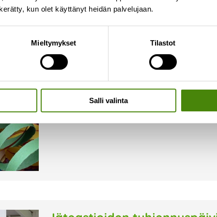
n kerätty, kun olet käyttänyt heidän palvelujaan.
Vapun jätteiden lajittelu
Mieltymykset
Tilastot
28.4.2026
Vappuun kuuluvat olennaisesti serpentiinit, ilma
jätteet tulee lajitella ja olisiko juhlia mahdol
muutama tärppi vapun mukanaan tuomien jätt
Salli valinta
Lue lisää »