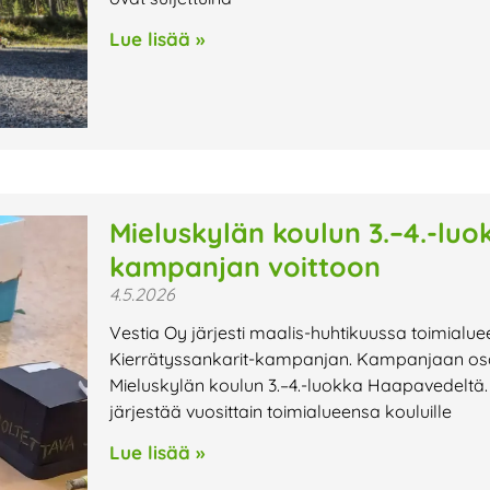
Lue lisää »
Mieluskylän koulun 3.–4.-luo
kampanjan voittoon
4.5.2026
Vestia Oy järjesti maalis-huhtikuussa toimialuee
Kierrätyssankarit-kampanjan. Kampanjaan osalli
Mieluskylän koulun 3.–4.-luokka Haapavedeltä
järjestää vuosittain toimialueensa kouluille
Lue lisää »