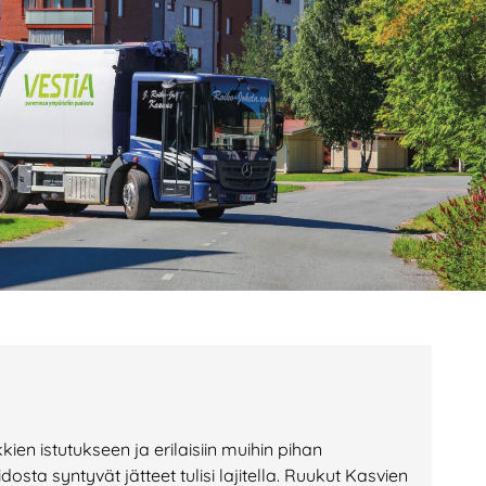
age
Page
Page
en istutukseen ja erilaisiin muihin pihan
dosta syntyvät jätteet tulisi lajitella. Ruukut Kasvien