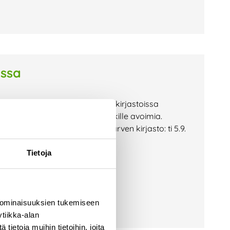
issa
yn aikana omistajakuntiemme kirjastoissa
uudet ovat maksuttomia ja kaikille avoimia.
rjasto: ke 30.8. klo 18 Pyhäjärven kirjasto: ti 5.9.
Tietoja
 ominaisuuksien tukemiseen
tiikka-alan
ietoja muihin tietoihin, joita