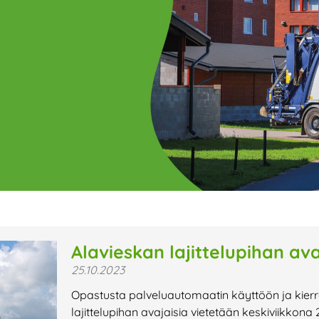
ge
Page
Page
Page
Page
Page
Page
Page
Page
Page
Page
Page
P
Alavieskan lajittelupihan avaj
25.10.2023
t uutiset,
Opastusta palveluautomaatin käyttöön ja kier
a lähiaikojen
lajittelupihan avajaisia vietetään keskiviikkona 2