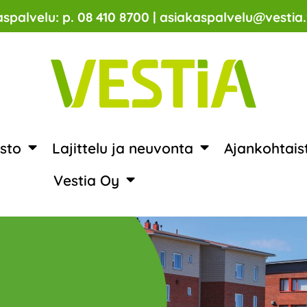
spalvelu: p. 08 410 8700 | asiakaspalvelu@vestia.
sto
Lajittelu ja neuvonta
Ajankohtais
Vestia Oy