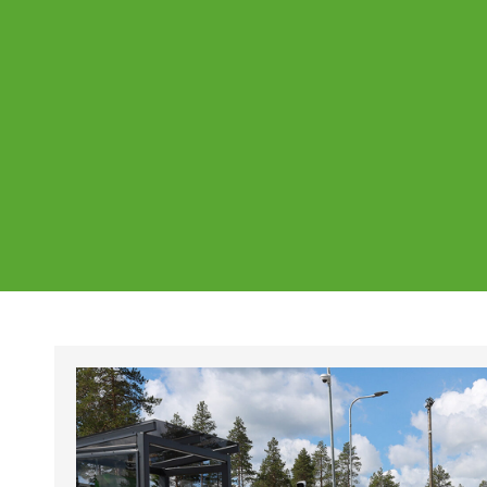
Ajankohtaista
Page
Page
Pa
Tältä sivulta löydät Vestian ajankohtaise
mahdolliset poikkeukset aukioloajoissa j