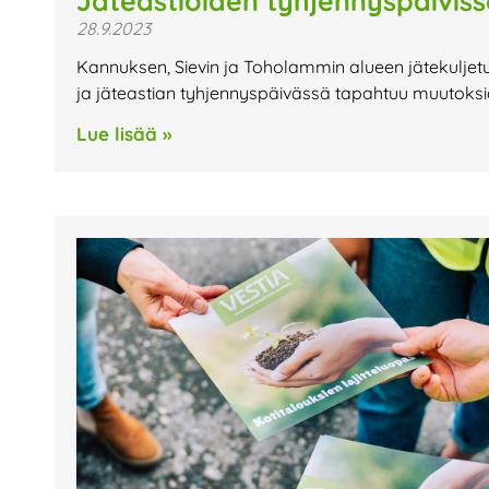
Jäteastioiden tyhjennyspäivis
28.9.2023
Kannuksen, Sievin ja Toholammin alueen jätekuljetus
ja jäteastian tyhjennyspäivässä tapahtuu muutoksia
Lue lisää »