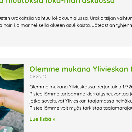
sä muutoksia loka-marraskuussa
ten urakoitsija vaihtuu lokakuun alussa. Urakoitsijan vaihtu
 noin kolmanneksella alueen asukkaista. Jäteastian tyhjennys
Olemme mukana Ylivieskan K
1.9.2023
Olemme mukana Ylivieskassa perjantaina 1.9.2
Pisteellämme tarjoamme kierrätysneuvontaa ja 
jotka soveltuvat Ylivieskan taajamassa heinäk
Pisteellämme voit myös tarkistaa taajamaraja
Lue lisää »