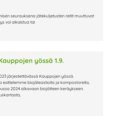
misen seurauksena jätekuljetusten reitit muuttuvat
 voi aikaistua tai
auppojen yössä 1.9.
023 järjestettävässä Kauppojen yössä.
esittelemme biojäteastioita ja kompostoreita,
uussa 2024 alkavaan biojätteen keräykseen.
uskartasta,