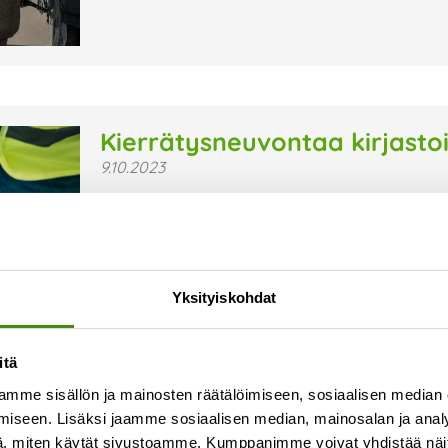
Kierrätysneuvontaa kirjasto
9.10.2023
Kierrätysneuvojamme Suvi Kontio kiertää syks
pitämässä kierrätysneuvontatilaisuuksia. Tilais
Tervetuloa! Aikataulu ja paikkakunnat Pyhäjoen ki
Lue lisää »
Yksityiskohdat
itä
mme sisällön ja mainosten räätälöimiseen, sosiaalisen median
iseen. Lisäksi jaamme sosiaalisen median, mainosalan ja analy
, miten käytät sivustoamme. Kumppanimme voivat yhdistää näitä t