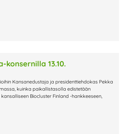
-konsernilla 13.10.
atioihin Kansanedustaja ja presidenttiehdokas Pekka
tumassa, kuinka paikallistasolla edistetään
ttyi kansalliseen Biocluster Finland -hankkeeseen,