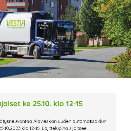
age
Page
Page
aiset ke 25.10. klo 12-15
rätysneuvontaa Alavieskan uuden automatisoidun
5.10.2023 klo 12-15. Lajittelupiha sijaitsee