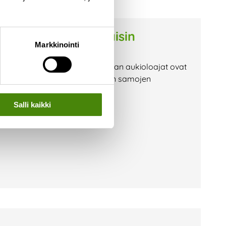
 lokakuussa lauantaisin
Markkinointi
n myös lauantaisin. Lajittelupihan aukioloajat ovat
-13 Vaihtorille pääsee asioimaan samojen
vaaka-asema on lauantaisin
Salli kaikki