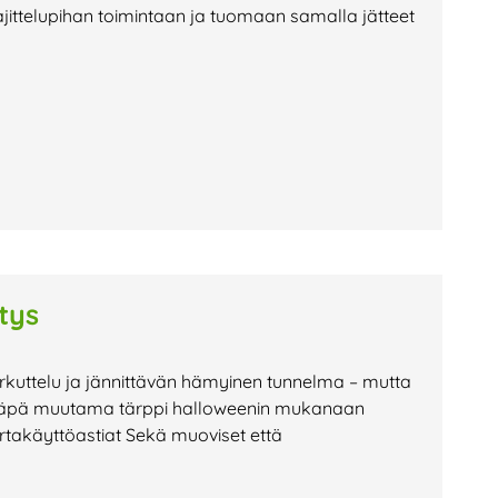
ajittelupihan toimintaan ja tuomaan samalla jätteet
tys
erkuttelu ja jännittävän hämyinen tunnelma – mutta
 Tässäpä muutama tärppi halloweenin mukanaan
ertakäyttöastiat Sekä muoviset että