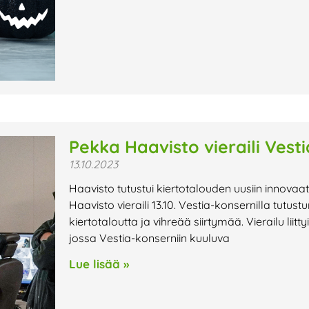
Pekka Haavisto vieraili Vestia
13.10.2023
Haavisto tutustui kiertotalouden uusiin innova
Haavisto vieraili 13.10. Vestia-konsernilla tutus
kiertotaloutta ja vihreää siirtymää. Vierailu lii
jossa Vestia-konserniin kuuluva
Lue lisää »