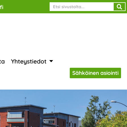
Search
fi
ta
Yhteystiedot
Sähköinen asiointi