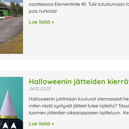
osoitteessa Elementintie 45. Tule tutustumaan l
pois nurkista!
Lue lisää »
Halloweenin jätteiden kierrä
24.10.2023
Halloweenin juhlintaan kuuluvat olennaisesti h
miten niistä syntyvät jätteet tulee lajitella?
tuomien jätteiden oikeaoppiseen lajitteluun. K
Lue lisää »