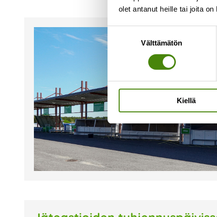
olet antanut heille tai joita o
Suostumuksen
Välttämätön
valinta
Kiellä