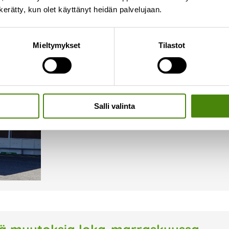
n kerätty, kun olet käyttänyt heidän palvelujaan.
Ylivieskan lajittelupiha auki
Mieltymykset
Tilastot
6.10.2023
Ylivieskan lajittelupiha on avoinna lokakuun aja
lokakuussa seuraavat: ma-pe klo 8-17 la klo 8
aukioloaikojen mukaisesti. Raskaan kaluston 
Salli valinta
Lue lisää »