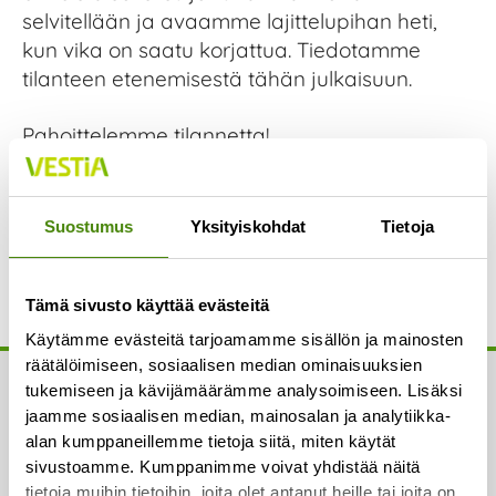
selvitellään ja avaamme lajittelupihan heti,
kun vika on saatu korjattua. Tiedotamme
tilanteen etenemisestä tähän julkaisuun.
Pahoittelemme tilannetta!
Prev
N
Edellinen
Seuraava
Suostumus
Yksityiskohdat
Tietoja
Vestia Oy:n asiakkaista jätehuolto toimii ja hinnat ovat kohtuulliset
Yli 5 huoneiston taloyhtiöiden kerättävä jatkossa pakkausjätteet
Tämä sivusto käyttää evästeitä
Käytämme evästeitä tarjoamamme sisällön ja mainosten
räätälöimiseen, sosiaalisen median ominaisuuksien
tukemiseen ja kävijämäärämme analysoimiseen. Lisäksi
Yhteystiedot
jaamme sosiaalisen median, mainosalan ja analytiikka-
alan kumppaneillemme tietoja siitä, miten käytät
Asiakaspalvelu:
sivustoamme. Kumppanimme voivat yhdistää näitä
Puh.
(08) 410 8700
tietoja muihin tietoihin, joita olet antanut heille tai joita on