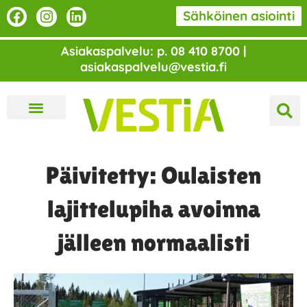
Siirry
F
I
L
Sähköinen asiointi
a
n
i
sisältöön
c
s
n
Asiakaspalvelu: p. 08 410 8700 |
e
t
k
asiakaspalvelu@vestia.fi
b
a
e
o
g
d
o
r
i
k
a
n
m
Päivitetty: Oulaisten
lajittelupiha avoinna
jälleen normaalisti