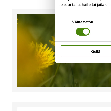
olet antanut heille tai joita o
Suostumuksen
Välttämätön
valinta
Kiellä