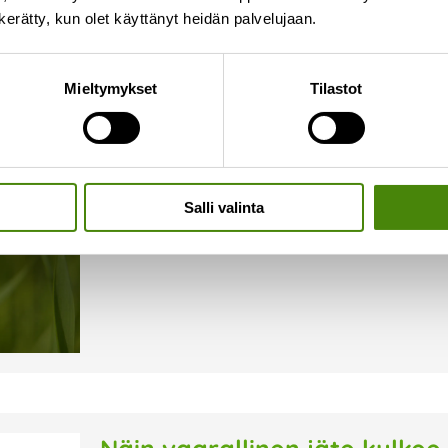
n kerätty, kun olet käyttänyt heidän palvelujaan.
Onko jäteastiallasi ampiaisi
Mieltymykset
Tilastot
16.7.2026
Syksyn lähestyessä ampiaiset hakeutuvat herkäst
alkaa olla niukkaa. Kiukkuiset ampiaiset voivat o
tyhjentäjällekin. Kiinteistönhaltijana vastuullasi 
Salli valinta
Lue lisää »