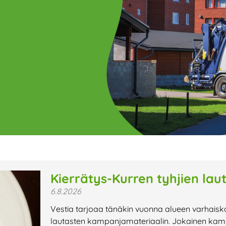
ge
Page
Page
Page
Page
Page
Page
Page
Page
Page
Page
Page
P
Kierrätys-Kurren tyhjien lau
6.8.2026
t uutiset,
Vestia tarjoaa tänäkin vuonna alueen varhaisk
a lähiaikojen
lautasten kampanjamateriaalin. Jokainen kamp