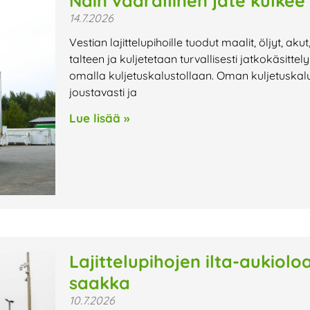
Näin vaarallinen jäte kulkee
14.7.2026
Vestian lajittelupihoille tuodut maalit, öljyt, aku
talteen ja kuljetetaan turvallisesti jatkokäsitte
omalla kuljetuskalustollaan. Oman kuljetuskalu
joustavasti ja
Lue lisää »
Lajittelupihojen ilta-aukiol
saakka
10.7.2026