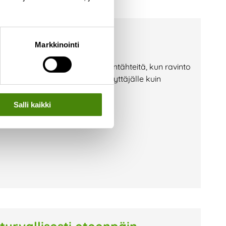
a? — Toimi näin!
Markkinointi
i jäteastioille etsimään ruuantähteitä, kun ravinto
lla vaaraksi niin jäteastian käyttäjälle kuin
on huolehtia, että jäteastiasi on
Salli kaikki