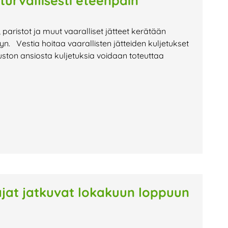
 turvallisesti eteenpäin
t, paristot ja muut vaaralliset jätteet kerätään
lyyn. Vestia hoitaa vaarallisten jätteiden kuljetukset
ston ansiosta kuljetuksia voidaan toteuttaa
oajat jatkuvat lokakuun loppuun