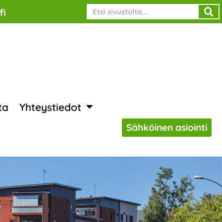
Search
fi
ta
Yhteystiedot
Sähköinen asiointi