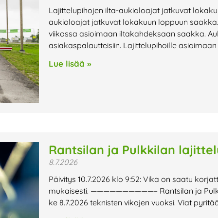
Lajittelupihojen ilta-aukioloajat jatkuvat lokak
aukioloajat jatkuvat lokakuun loppuun saakka. 
viikossa asioimaan iltakahdeksaan saakka. Au
asiakaspalautteisiin. Lajittelupihoille asioimaa
Lue lisää »
Rantsilan ja Pulkkilan lajitte
8.7.2026
Päivitys 10.7.2026 klo 9:52: Vika on saatu korjat
mukaisesti. ——————————– Rantsilan ja Pulkkilan
ke 8.7.2026 teknisten vikojen vuoksi. Viat pyri