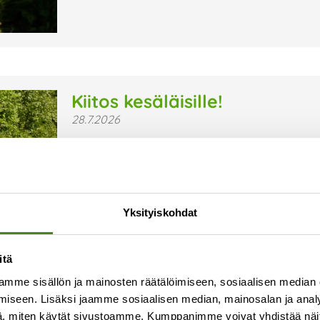
Kiitos kesäläisille!
28.7.2026
Kesä on jälleen ollut Vestian toimipaikoissa ja 
sujuvaa arkea ovat olleet kesäläisemme, jotka ov
ympäristön, turvallisuuden ja viihtyisyyden hyv
Lue lisää »
Yksityiskohdat
itä
mme sisällön ja mainosten räätälöimiseen, sosiaalisen median
iseen. Lisäksi jaamme sosiaalisen median, mainosalan ja analy
, miten käytät sivustoamme. Kumppanimme voivat yhdistää näitä t