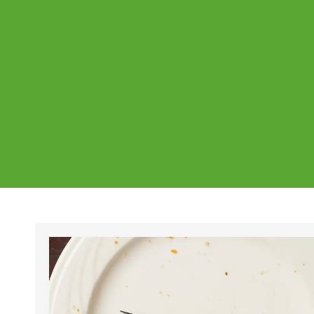
Ajankohtaista
Page
Page
Pa
Tältä sivulta löydät Vestian ajankohtaise
mahdolliset poikkeukset aukioloajoissa j