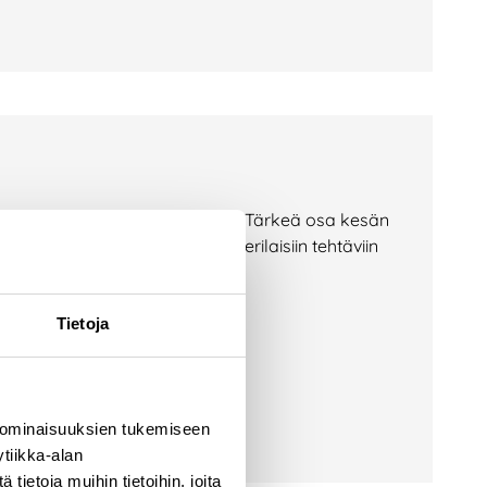
jätekeskuksilla aktiivista aikaa. Tärkeä osa kesän
at tarttuneet monipuolisesti erilaisiin tehtäviin
äksi. Kesän
Tietoja
 ominaisuuksien tukemiseen
tiikka-alan
ietoja muihin tietoihin, joita