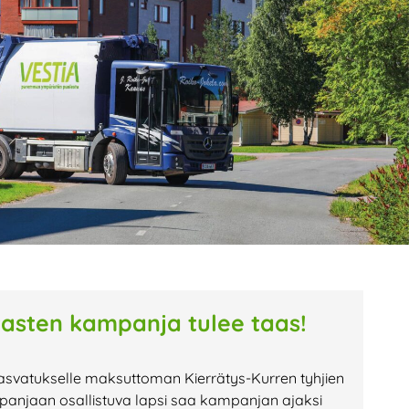
age
Page
Page
tasten kampanja tulee taas!
asvatukselle maksuttoman Kierrätys-Kurren tyhjien
anjaan osallistuva lapsi saa kampanjan ajaksi