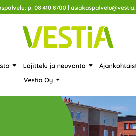
spalvelu: p. 08 410 8700 | asiakaspalvelu@vestia.
sto
Lajittelu ja neuvonta
Ajankohtais
Vestia Oy