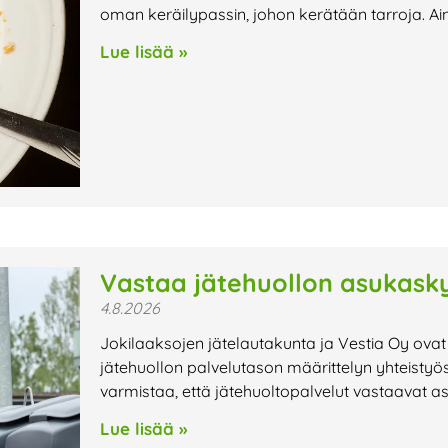
oman keräilypassin, johon kerätään tarroja. Ai
Lue lisää »
Vastaa jätehuollon asukasky
4.8.2026
Jokilaaksojen jätelautakunta ja Vestia Oy ovat
jätehuollon palvelutason määrittelyn yhteistyö
varmistaa, että jätehuoltopalvelut vastaavat a
Lue lisää »