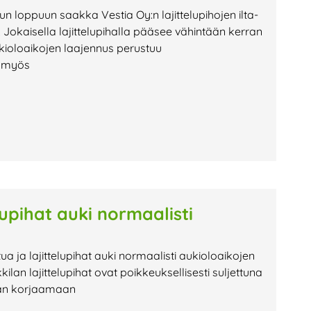
uun loppuun saakka Vestia Oy:n lajittelupihojen ilta-
Jokaisella lajittelupihalla pääsee vähintään kerran
kioloaikojen laajennus perustuu
n myös
lupihat auki normaalisti
tua ja lajittelupihat auki normaalisti aukioloaikojen
 lajittelupihat ovat poikkeuksellisesti suljettuna
tään korjaamaan