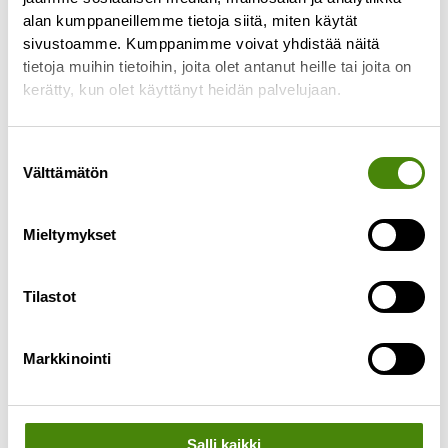
alan kumppaneillemme tietoja siitä, miten käytät
tyhjennyspäivässä tapahtuu
sivustoamme. Kumppanimme voivat yhdistää näitä
Lue lisää »
tietoja muihin tietoihin, joita olet antanut heille tai joita on
kerätty, kun olet käyttänyt heidän palvelujaan.
Suostumuksen
Välttämätön
valinta
Mieltymykset
Tilastot
Markkinointi
Salli kaikki