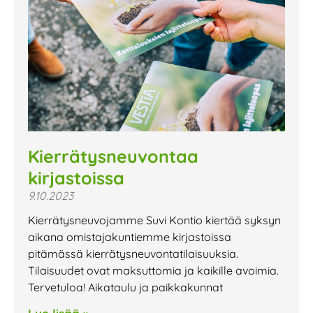
Kierrätysneuvontaa
kirjastoissa
9.10.2023
Kierrätysneuvojamme Suvi Kontio kiertää syksyn
aikana omistajakuntiemme kirjastoissa
pitämässä kierrätysneuvontatilaisuuksia.
Tilaisuudet ovat maksuttomia ja kaikille avoimia.
Tervetuloa! Aikataulu ja paikkakunnat