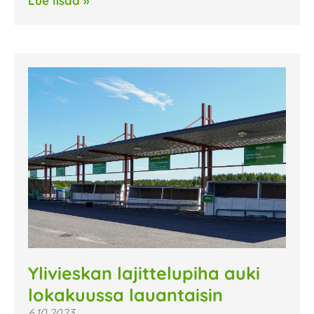
Lue lisää »
Ylivieskan lajittelupiha auki
lokakuussa lauantaisin
6.10.2023