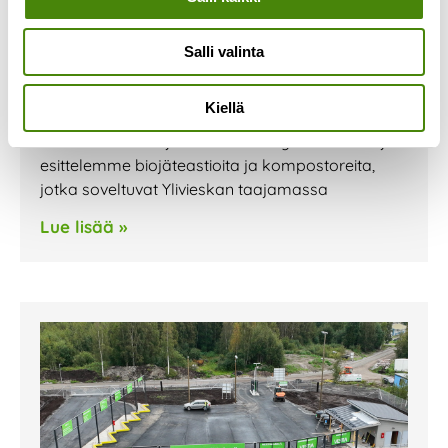
Olemme mukana Ylivieskan
Kauppojen yössä 1.9.
Salli valinta
1.9.2023
Olemme mukana Ylivieskassa perjantaina
Kiellä
1.9.2023 järjestettävässä Kauppojen yössä.
Pisteellämme tarjoamme kierrätysneuvontaa ja
esittelemme biojäteastioita ja kompostoreita,
jotka soveltuvat Ylivieskan taajamassa
Lue lisää »