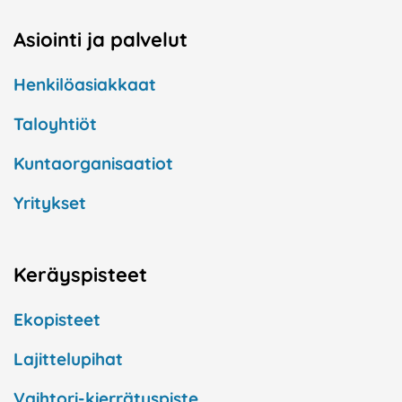
Asiointi ja palvelut
Henkilöasiakkaat
Taloyhtiöt
Kuntaorganisaatiot
Yritykset
Keräyspisteet
Ekopisteet
Lajittelupihat
Vaihtori-kierrätyspiste