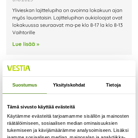
Ylivieskan lajittelupiha on avoinna lokakuun ajan
myös lauantaisin. Lajittelupihan aukioloajat ovat
lokakuussa seuraavat: ma-pe klo 8-17 la klo 8-13
Vaihtorille
Lue lisää »
Jäteastioiden
Suostumus
Yksityiskohdat
Tietoja
tyhjennyspäivissä muutoksia
loka-marraskuussa
28.9.2023
Tämä sivusto käyttää evästeitä
Kannuksen, Sievin ja Toholammin alueen
Käytämme evästeitä tarjoamamme sisällön ja mainosten
jätekuljetusten urakoitsija vaihtuu lokakuun
räätälöimiseen, sosiaalisen median ominaisuuksien
alussa. Urakoitsijan vaihtumisen seurauksena
tukemiseen ja kävijämäärämme analysoimiseen. Lisäksi
jaamme sosiaalisen median, mainosalan ja analytiikka-
jätekuljetusten reitit muuttuvat ja jäteastian