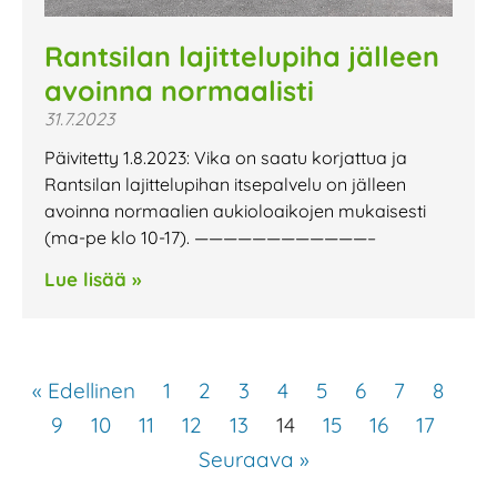
Rantsilan lajittelupiha jälleen
avoinna normaalisti
31.7.2023
Päivitetty 1.8.2023: Vika on saatu korjattua ja
Rantsilan lajittelupihan itsepalvelu on jälleen
avoinna normaalien aukioloaikojen mukaisesti
(ma-pe klo 10-17). ————————————–
Lue lisää »
« Edellinen
1
2
3
4
5
6
7
8
9
10
11
12
13
14
15
16
17
Seuraava »