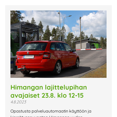
Himangan lajittelupihan
avajaiset 23.8. klo 12-15
4.8.2023
Opastusta palveluautomaatin käyttöön ja