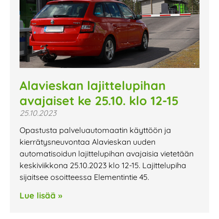
Alavieskan lajittelupihan
avajaiset ke 25.10. klo 12-15
25.10.2023
Opastusta palveluautomaatin käyttöön ja
kierrätysneuvontaa Alavieskan uuden
automatisoidun lajittelupihan avajaisia vietetään
keskiviikkona 25.10.2023 klo 12-15. Lajittelupiha
sijaitsee osoitteessa Elementintie 45.
Lue lisää »