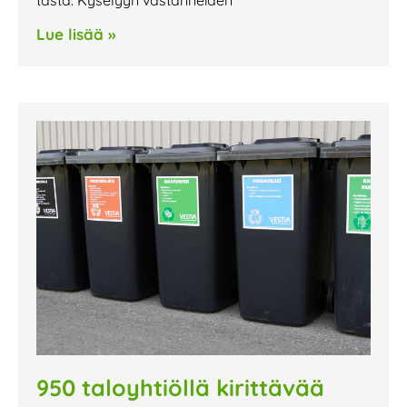
Lue lisää »
950 taloyhtiöllä kirittävää