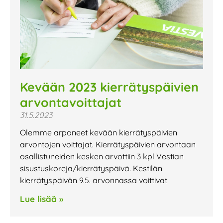
Kevään 2023 kierrätyspäivien
arvontavoittajat
31.5.2023
Olemme arponeet kevään kierrätyspäivien
arvontojen voittajat. Kierrätyspäivien arvontaan
osallistuneiden kesken arvottiin 3 kpl Vestian
sisustuskoreja/kierrätyspäivä. Kestilän
kierrätyspäivän 9.5. arvonnassa voittivat
Lue lisää »