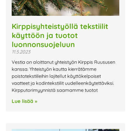
Kirppisyhteistyöllä tekstiilit
käyttöön ja tuotot
luonnonsuojeluun
11.5.2023
Vestia on aloittanut yhteistyön Kirppis Ruususen
kanssa. Yhteistyön kautta kierrätämme
poistotekstiileihin lajitellut käyttökelpoiset
vaatteet ja kodintekstiilit uudelleenkäytettäviksi.
Kirpputorimyynnistä saamamme tuotot
Lue lisää »