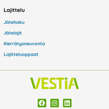
Lajittelu
Jätehaku
Jätelajit
Kierrätysneuvonta
Lajitteluoppaat
F
I
L
a
n
i
c
s
n