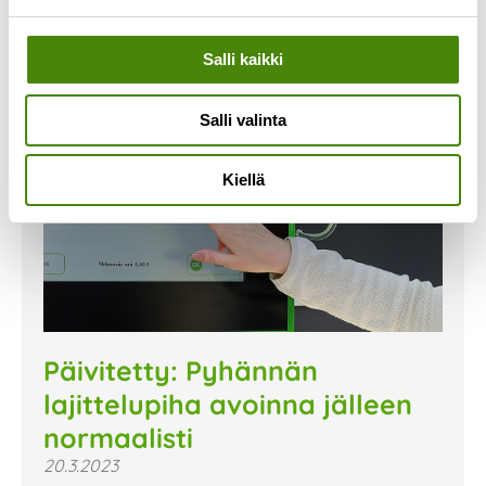
Salli kaikki
Salli valinta
Kiellä
Päivitetty: Pyhännän
lajittelupiha avoinna jälleen
normaalisti
20.3.2023