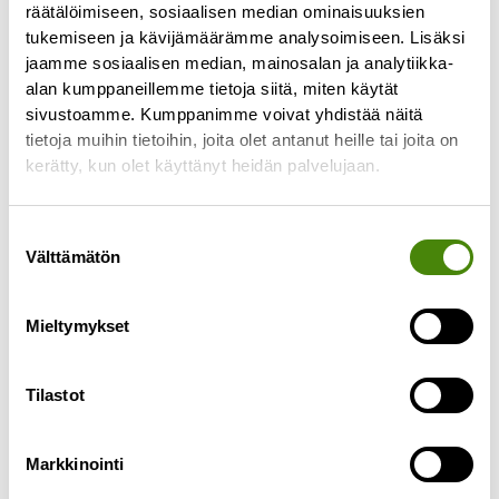
räätälöimiseen, sosiaalisen median ominaisuuksien
tukemiseen ja kävijämäärämme analysoimiseen. Lisäksi
jaamme sosiaalisen median, mainosalan ja analytiikka-
alan kumppaneillemme tietoja siitä, miten käytät
sivustoamme. Kumppanimme voivat yhdistää näitä
tietoja muihin tietoihin, joita olet antanut heille tai joita on
PÄIVITETTY:
kerätty, kun olet käyttänyt heidän palvelujaan.
Puhelinasiakaspalvelu toimii
jälleen normaalisti
Suostumuksen
Välttämätön
27.4.2023
valinta
Päivitetty 27.4.2023 klo 10.55: Puhelinlinjamme
toimivat jälleen ja palvelemme normaalien
Mieltymykset
aukioloaikojen mukaisesti ma-pe klo 8-15.30.
———————————— Puhelinasiakaspalvelumme
Tilastot
ei toimi tällä
Lue lisää »
Markkinointi