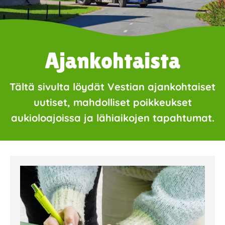
Ajankohtaista
Tältä sivulta löydät Vestian ajankohtaiset
uutiset, mahdolliset poikkeukset
aukioloajoissa ja lähiaikojen tapahtumat.
Page
Page
Page
Page
Page
Page
Page
Page
Page
Page
Page
Page
Page
Page
Page
Page
Pa