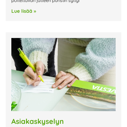
poltettavan jätteen puristin syttyi
Lue lisää »
Asiakaskyselyn