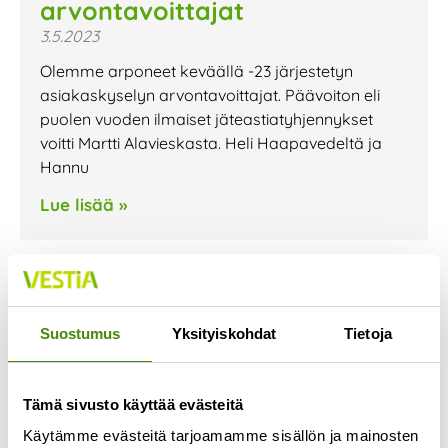
arvontavoittajat
3.5.2023
Olemme arponeet keväällä -23 järjestetyn
asiakaskyselyn arvontavoittajat. Päävoiton eli
puolen vuoden ilmaiset jäteastiatyhjennykset
voitti Martti Alavieskasta. Heli Haapavedeltä ja
Hannu
Lue lisää »
Suostumus
Yksityiskohdat
Tietoja
Tämä sivusto käyttää evästeitä
Käytämme evästeitä tarjoamamme sisällön ja mainosten