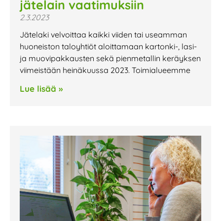
jätelain vaatimuksiin
2.3.2023
Jätelaki velvoittaa kaikki viiden tai useamman
huoneiston taloyhtiöt aloittamaan kartonki-, lasi-
ja muovipakkausten sekä pienmetallin keräyksen
viimeistään heinäkuussa 2023. Toimialueemme
Lue lisää »