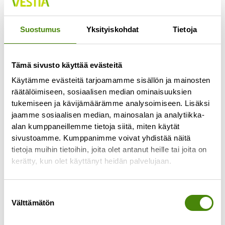
Jokaisella lajittelupihalla pääsee vähintään
kerran viikossa
Suostumus
Yksityiskohdat
Tietoja
Lue lisää »
Tämä sivusto käyttää evästeitä
Käytämme evästeitä tarjoamamme sisällön ja mainosten
räätälöimiseen, sosiaalisen median ominaisuuksien
tukemiseen ja kävijämäärämme analysoimiseen. Lisäksi
jaamme sosiaalisen median, mainosalan ja analytiikka-
alan kumppaneillemme tietoja siitä, miten käytät
sivustoamme. Kumppanimme voivat yhdistää näitä
tietoja muihin tietoihin, joita olet antanut heille tai joita on
kerätty, kun olet käyttänyt heidän palvelujaan.
Suostumuksen
Välttämätön
valinta