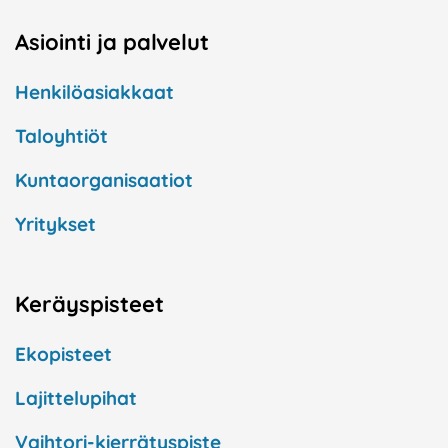
Asiointi ja palvelut
Henkilöasiakkaat
Taloyhtiöt
Kuntaorganisaatiot
Yritykset
Keräyspisteet
Ekopisteet
Lajittelupihat
Vaihtori-kierrätyspiste