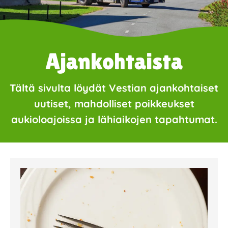
Ajankohtaista
Tältä sivulta löydät Vestian ajankohtaiset
uutiset, mahdolliset poikkeukset
aukioloajoissa ja lähiaikojen tapahtumat.
Page
Page
Page
Page
Page
Page
Page
Page
Page
Page
Page
Page
Page
Page
Page
Page
Pa