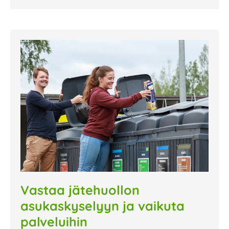
Vastaa jätehuollon
asukaskyselyyn ja vaikuta
palveluihin