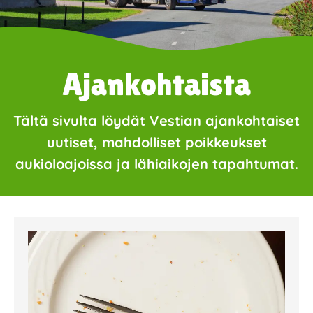
Ajankohtaista
Tältä sivulta löydät Vestian ajankohtaiset
uutiset, mahdolliset poikkeukset
aukioloajoissa ja lähiaikojen tapahtumat.
Page
Page
Page
Page
Page
Page
Page
Page
Page
Page
Page
Page
Page
Page
Page
Page
Pa