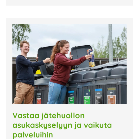
Vastaa jätehuollon
asukaskyselyyn ja vaikuta
palveluihin