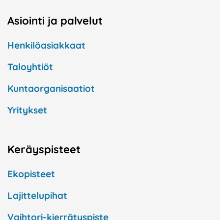
Asiointi ja palvelut
Henkilöasiakkaat
Taloyhtiöt
Kuntaorganisaatiot
Yritykset
Keräyspisteet
Ekopisteet
Lajittelupihat
Vaihtori-kierrätyspiste