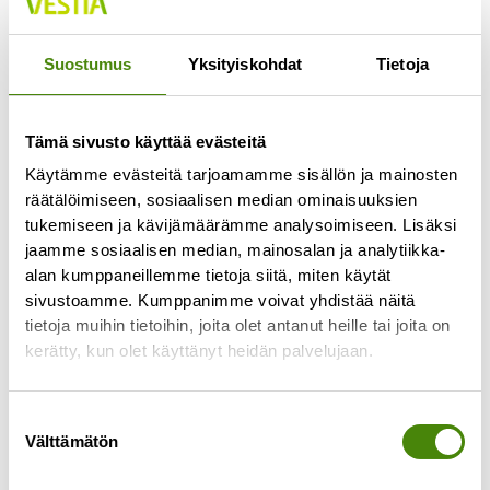
Jokaisella lajittelupihalla pääsee vähintään
kerran viikossa
Suostumus
Yksityiskohdat
Tietoja
Lue lisää »
Tämä sivusto käyttää evästeitä
Käytämme evästeitä tarjoamamme sisällön ja mainosten
räätälöimiseen, sosiaalisen median ominaisuuksien
tukemiseen ja kävijämäärämme analysoimiseen. Lisäksi
jaamme sosiaalisen median, mainosalan ja analytiikka-
alan kumppaneillemme tietoja siitä, miten käytät
sivustoamme. Kumppanimme voivat yhdistää näitä
tietoja muihin tietoihin, joita olet antanut heille tai joita on
kerätty, kun olet käyttänyt heidän palvelujaan.
Suostumuksen
Välttämätön
valinta