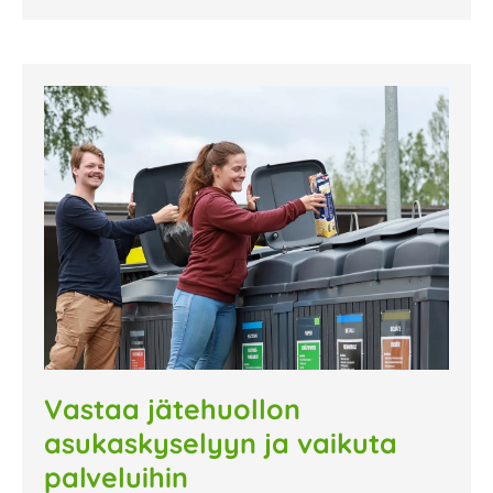
Vastaa jätehuollon
asukaskyselyyn ja vaikuta
palveluihin