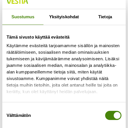
Jokaisella lajittelupihalla pääsee vähintään
kerran viikossa
Suostumus
Yksityiskohdat
Tietoja
Lue lisää »
Tämä sivusto käyttää evästeitä
Käytämme evästeitä tarjoamamme sisällön ja mainosten
räätälöimiseen, sosiaalisen median ominaisuuksien
tukemiseen ja kävijämäärämme analysoimiseen. Lisäksi
jaamme sosiaalisen median, mainosalan ja analytiikka-
alan kumppaneillemme tietoja siitä, miten käytät
sivustoamme. Kumppanimme voivat yhdistää näitä
tietoja muihin tietoihin, joita olet antanut heille tai joita on
kerätty, kun olet käyttänyt heidän palvelujaan.
Suostumuksen
Välttämätön
valinta