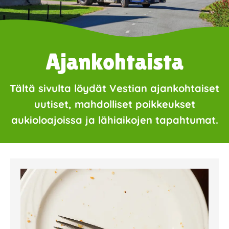
Ajankohtaista
Tältä sivulta löydät Vestian ajankohtaiset
uutiset, mahdolliset poikkeukset
aukioloajoissa ja lähiaikojen tapahtumat.
Page
Page
Page
Page
Page
Page
Page
Page
Page
Page
Page
Page
Page
Page
Page
Page
Pa