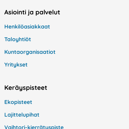
Asiointi ja palvelut
Henkilöasiakkaat
Taloyhtiöt
Kuntaorganisaatiot
Yritykset
Keräyspisteet
Ekopisteet
Lajittelupihat
Vaihtori-kierrätyspiste