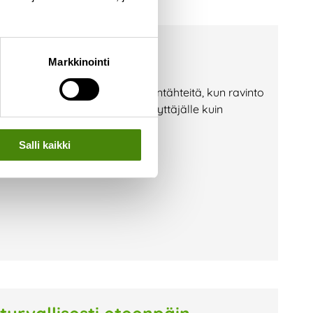
a? — Toimi näin!
Markkinointi
i jäteastioille etsimään ruuantähteitä, kun ravinto
lla vaaraksi niin jäteastian käyttäjälle kuin
on huolehtia, että jäteastiasi on
Salli kaikki