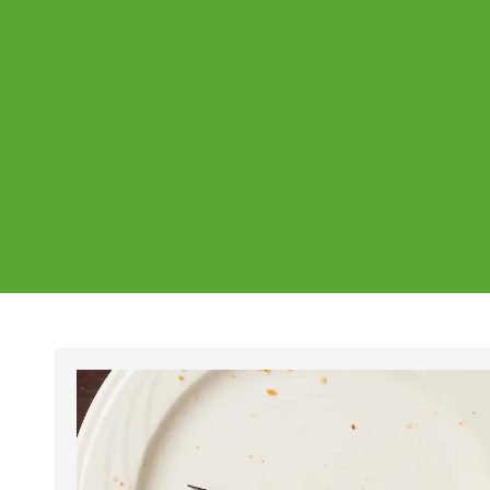
Ajankohtaista
Page
Page
Pa
Tältä sivulta löydät Vestian ajankohtaise
mahdolliset poikkeukset aukioloajoissa j