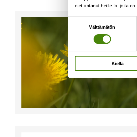
olet antanut heille tai joita o
Suostumuksen
Välttämätön
valinta
Kiellä