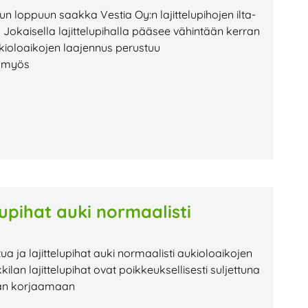
uun loppuun saakka Vestia Oy:n lajittelupihojen ilta-
Jokaisella lajittelupihalla pääsee vähintään kerran
kioloaikojen laajennus perustuu
n myös
lupihat auki normaalisti
tua ja lajittelupihat auki normaalisti aukioloaikojen
 lajittelupihat ovat poikkeuksellisesti suljettuna
tään korjaamaan