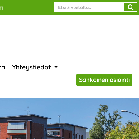
Search
fi
ta
Yhteystiedot
Sähköinen asiointi