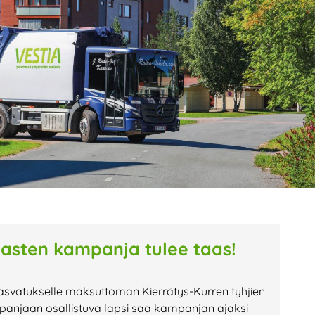
age
Page
Page
tasten kampanja tulee taas!
asvatukselle maksuttoman Kierrätys-Kurren tyhjien
anjaan osallistuva lapsi saa kampanjan ajaksi