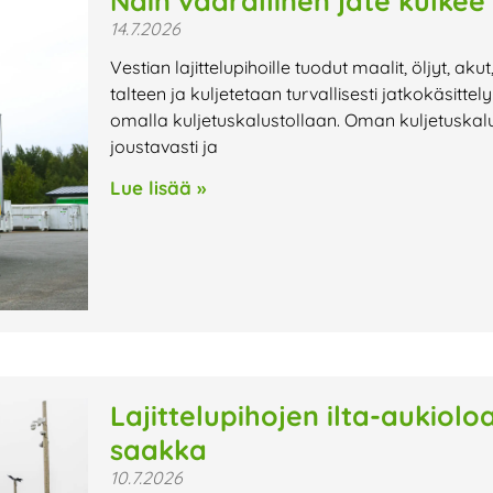
Näin vaarallinen jäte kulkee
14.7.2026
Vestian lajittelupihoille tuodut maalit, öljyt, aku
talteen ja kuljetetaan turvallisesti jatkokäsitte
omalla kuljetuskalustollaan. Oman kuljetuskalu
joustavasti ja
Lue lisää »
Lajittelupihojen ilta-aukiol
saakka
10.7.2026