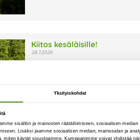
Kiitos kesäläisille!
28.7.2026
Kesä on jälleen ollut Vestian toimipaikoissa ja 
sujuvaa arkea ovat olleet kesäläisemme, jotka ov
ympäristön, turvallisuuden ja viihtyisyyden hyv
Lue lisää »
Yksityiskohdat
itä
mme sisällön ja mainosten räätälöimiseen, sosiaalisen median
iseen. Lisäksi jaamme sosiaalisen median, mainosalan ja analy
, miten käytät sivustoamme. Kumppanimme voivat yhdistää näitä t