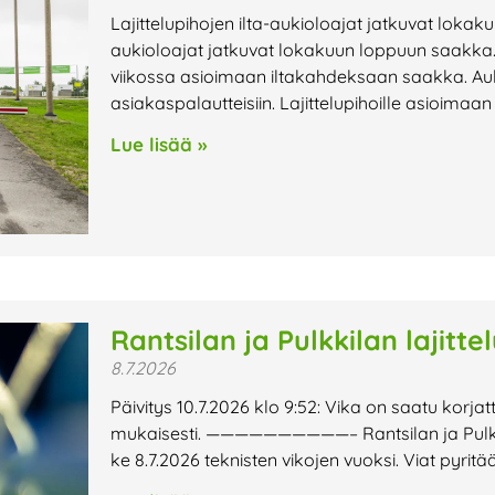
Lajittelupihojen ilta-aukioloajat jatkuvat lokak
aukioloajat jatkuvat lokakuun loppuun saakka. 
viikossa asioimaan iltakahdeksaan saakka. Au
asiakaspalautteisiin. Lajittelupihoille asioimaa
Lue lisää »
Rantsilan ja Pulkkilan lajitte
8.7.2026
Päivitys 10.7.2026 klo 9:52: Vika on saatu korjat
mukaisesti. ——————————– Rantsilan ja Pulkkilan
ke 8.7.2026 teknisten vikojen vuoksi. Viat pyri