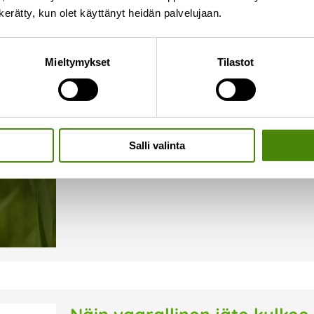
n kerätty, kun olet käyttänyt heidän palvelujaan.
Onko jäteastiallasi ampiaisi
Mieltymykset
Tilastot
16.7.2026
Syksyn lähestyessä ampiaiset hakeutuvat herkäst
alkaa olla niukkaa. Kiukkuiset ampiaiset voivat o
tyhjentäjällekin. Kiinteistönhaltijana vastuullasi 
Salli valinta
Lue lisää »