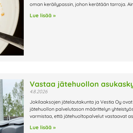
oman keräilypassin, johon kerätään tarroja. Ai
Lue lisää »
Vastaa jätehuollon asukasky
4.8.2026
Jokilaaksojen jätelautakunta ja Vestia Oy ovat
jätehuollon palvelutason määrittelyn yhteistyö
varmistaa, että jätehuoltopalvelut vastaavat a
Lue lisää »