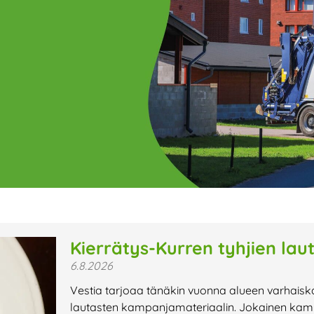
ge
Page
Page
Page
Page
Page
Page
Page
Page
Page
Page
Page
P
Kierrätys-Kurren tyhjien lau
6.8.2026
t uutiset,
Vestia tarjoaa tänäkin vuonna alueen varhaisk
a lähiaikojen
lautasten kampanjamateriaalin. Jokainen kamp