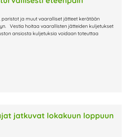
 turvallisesti eteenpäin
t, paristot ja muut vaaralliset jätteet kerätään
lyyn. Vestia hoitaa vaarallisten jätteiden kuljetukset
ston ansiosta kuljetuksia voidaan toteuttaa
oajat jatkuvat lokakuun loppuun