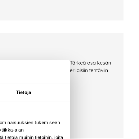
jätekeskuksilla aktiivista aikaa. Tärkeä osa kesän
at tarttuneet monipuolisesti erilaisiin tehtäviin
äksi. Kesän
Tietoja
 ominaisuuksien tukemiseen
tiikka-alan
ietoja muihin tietoihin, joita