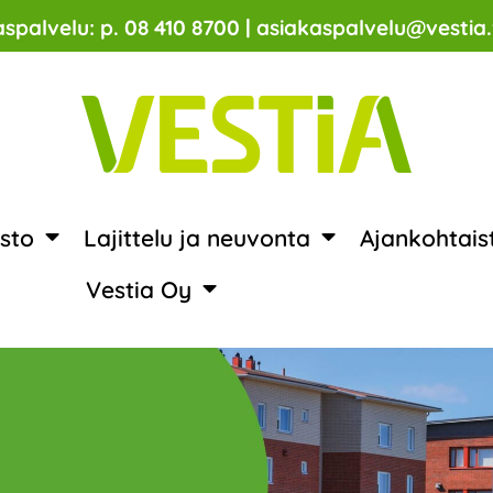
spalvelu: p. 08 410 8700 | asiakaspalvelu@vestia.
sto
Lajittelu ja neuvonta
Ajankohtais
Vestia Oy