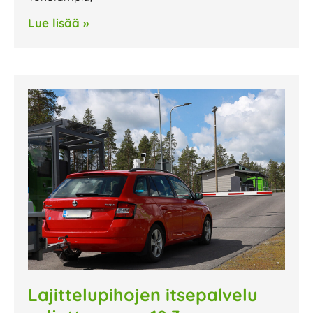
Lue lisää »
Lajittelupihojen itsepalvelu