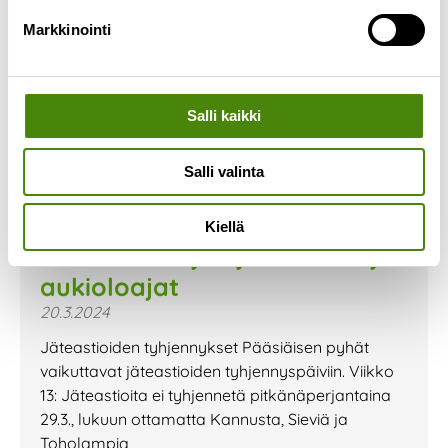
Markkinointi
Salli kaikki
Salli valinta
Kiellä
Pääsiäisen ajan jätehuolto ja
aukioloajat
20.3.2024
Jäteastioiden tyhjennykset Pääsiäisen pyhät
vaikuttavat jäteastioiden tyhjennyspäiviin. Viikko
13: Jäteastioita ei tyhjennetä pitkänäperjantaina
29.3., lukuun ottamatta Kannusta, Sieviä ja
Toholampia,