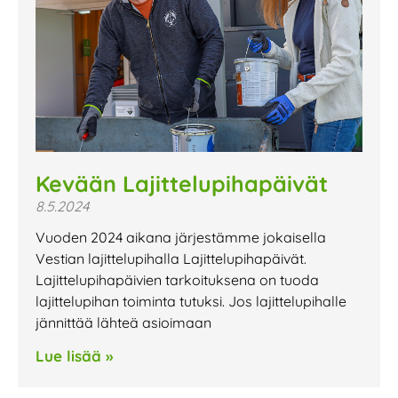
Kevään Lajittelupihapäivät
8.5.2024
Vuoden 2024 aikana järjestämme jokaisella
Vestian lajittelupihalla Lajittelupihapäivät.
Lajittelupihapäivien tarkoituksena on tuoda
lajittelupihan toiminta tutuksi. Jos lajittelupihalle
jännittää lähteä asioimaan
Lue lisää »