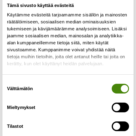
Tämä sivusto käyttää evästeitä
Käytämme evästeitä tarjoamamme sisällön ja mainosten
Jätekeskukselta tulevan
räätälöimiseen, sosiaalisen median ominaisuuksien
veden määrää rajoitettiin
tukemiseen ja kävijämäärämme analysoimiseen. Lisäksi
viemäriverkkoon
jaamme sosiaalisen median, mainosalan ja analytiikka-
alan kumppaneillemme tietoja siitä, miten käytät
16.4.2024
sivustoamme. Kumppanimme voivat yhdistää näitä
Ylivieskan kaupungilta tuli Vestialle pyyntö
tietoja muihin tietoihin, joita olet antanut heille tai joita on
perjantaina 12.4. rajoittaa jätekeskukselta
kerätty, kun olet käyttänyt heidän palvelujaan.
viemäriin lähtevän veden määrää johtuen tulvien
ja sulamisvesien aiheuttamasta viemäriverkoston
Suostumuksen
ylikuormittumisesta.
Välttämätön
valinta
Lue lisää »
Mieltymykset
Tilastot