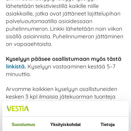
lähetetään tekstiviestillä kaikille niille
asiakkaille, jotka ovat jättäneet lajittelupihan
palveluautomaatilla asioidessaan
puhelinnumeron. Linkki lähetetään noin viikon
sisällä asioinnista. Puhelinnumeron jättäminen
on vapaaehtoista.
Kyselyyn pääsee osallistumaan myös tästä
linkistä
.
Kyselyyn vastaaminen kestää 5–7
minuuttia.
Arvomme kaikkien kyselyyn osallistuneiden
kesken 3 kpl ilmaisia jätekuorman tuonteja
lajittelupihalle. Arvonta toteutetaan
lokakuussa ja voittajille ilmoitetaan voitosta
henkilökohtaisesti.
Suostumus
Yksityiskohdat
Tietoja