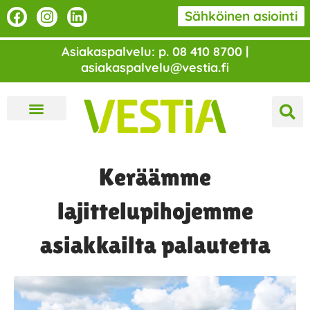
Siirry
F
I
L
Sähköinen asiointi
a
n
i
sisältöön
c
s
n
Asiakaspalvelu: p. 08 410 8700 |
e
t
k
asiakaspalvelu@vestia.fi
b
a
e
o
g
d
o
r
i
k
a
n
m
Keräämme
lajittelupihojemme
asiakkailta palautetta