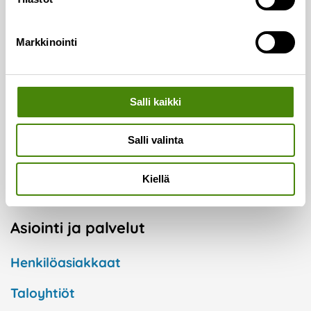
Laskutus:
Puh.
(08) 410 8750
Markkinointi
Lajittelupihojen valvomo:
Puh.
050 329 9617
Salli kaikki
Vaakapalvelut:
Puh.
044 726 2993
Salli valinta
Vestianväylä 80
84100 Ylivieska
Kiellä
Asiointi ja palvelut
Henkilöasiakkaat
Taloyhtiöt