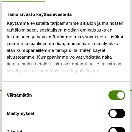
Kysely toteutetaan yhteistyössä Feelback-
tutkimuspalveluiden kanssa. Kaikki vastaukset
Tämä sivusto käyttää evästeitä
käsitellään nimettöminä eikä annettuja
Käytämme evästeitä tarjoamamme sisällön ja mainosten
vastauksia voida yhdistää kehenkään tiettyyn
räätälöimiseen, sosiaalisen median ominaisuuksien
vastaajaan.
tukemiseen ja kävijämäärämme analysoimiseen. Lisäksi
jaamme sosiaalisen median, mainosalan ja analytiikka-
Prev
N
alan kumppaneillemme tietoja siitä, miten käytät
Edellinen
Seuraava
sivustoamme. Kumppanimme voivat yhdistää näitä
tietoja muihin tietoihin, joita olet antanut heille tai joita on
Kalajoen lajittelupiha avoinna jälleen normaalisti
Ylivieskan jätteen koostumustutkimus: 38 % poltettavasta jätteestä on biojätettä
kerätty, kun olet käyttänyt heidän palvelujaan.
Suostumuksen
Välttämätön
valinta
Yhteystiedot
Mieltymykset
Asiakaspalvelu:
Puh.
(08) 410 8700
Tilastot