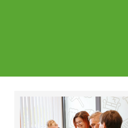
Ajankohtaista
Page
Page
Pa
Tältä sivulta löydät Vestian ajankohtaise
mahdolliset poikkeukset aukioloajoissa j