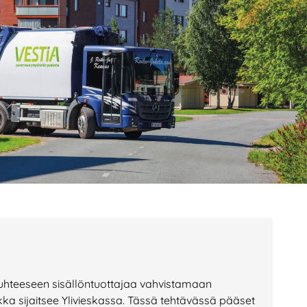
age
Page
Page
hteeseen sisällöntuottajaa vahvistamaan
kka sijaitsee Ylivieskassa. Tässä tehtävässä pääset