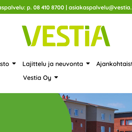
spalvelu: p. 08 410 8700 | asiakaspalvelu@vestia.
sto
Lajittelu ja neuvonta
Ajankohtais
Vestia Oy