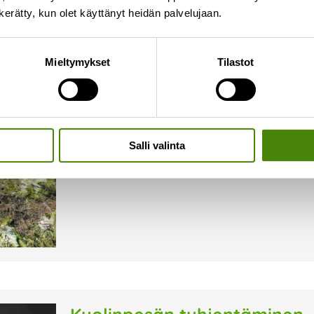
n kerätty, kun olet käyttänyt heidän palvelujaan.
Merijärven lajittelupihan ra
Mieltymykset
Tilastot
11.9.2025
Olemme aloittaneet uuden lajittelupihan rakennu
rakennetaan osoitteeseen Koivukuja 1, ja se sijai
urakoitsijana toimii Törmälehto Group Oy Haa
valmiiksi
Salli valinta
Lue lisää »