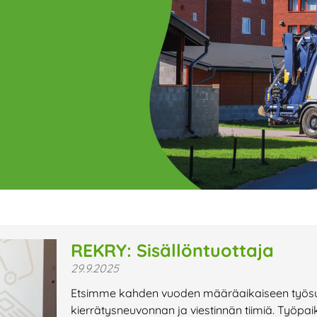
ge
Page
Page
Page
Page
Page
Page
Page
Page
Page
Page
Page
P
REKRY: Sisällöntuottaja
29.9.2025
t uutiset,
Etsimme kahden vuoden määräaikaiseen työsu
a lähiaikojen
kierrätysneuvonnan ja viestinnän tiimiä. Työpai