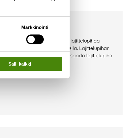
kennustyöt alkoivat
Markkinointi
styöt Merijärvellä. Merijärven lajittelupihaa
tsee aivan Merijärventien varrella. Lajittelupihan
pavedeltä. Tavoitteenamme on saada lajittelupiha
Salli kaikki