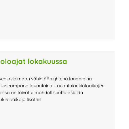
ioloajat lokakuussa
see asioimaan vähintään yhtenä lauantaina.
ki useampana lauantaina. Lauantaiaukioloaikojen
oissa on toivottu mahdollisuutta asioida
kioloaikoja lisättiin