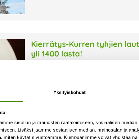
Kierrätys-Kurren tyhjien l
yli 1400 lasta!
19.9.2025
Järjestämme päiväkoti-ikäisille suunnatun Kie
syyskuussa. Kampanjassa lapset opettelevat K
lautaselle vain sen verran kuin jaksaa syödä.
Yksityiskohdat
vuosittain toimialueemme varhaiskasvatuksell
Lue lisää »
itä
mme sisällön ja mainosten räätälöimiseen, sosiaalisen median
iseen. Lisäksi jaamme sosiaalisen median, mainosalan ja analy
, miten käytät sivustoamme. Kumppanimme voivat yhdistää näitä t