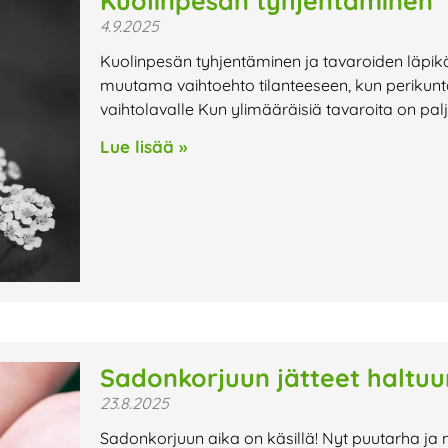
Kuolinpesän tyhjentäminen
4.9.2025
Kuolinpesän tyhjentäminen ja tavaroiden läpikä
muutama vaihtoehto tilanteeseen, kun perikunt
vaihtolavalle Kun ylimääräisiä tavaroita on pal
Lue lisää »
Sadonkorjuun jätteet haltuu
23.8.2025
Sadonkorjuun aika on käsillä! Nyt puutarha ja