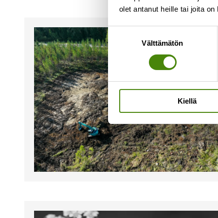
olet antanut heille tai joita o
Suostumuksen
Välttämätön
valinta
Kiellä