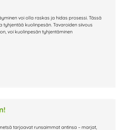
yminen voi olla raskas ja hidas prosessi. Tässä
a tyhjentää kuolinpesän. Tavaroiden siivous
jon, voi kuolinpesän tyhjentäminen
n!
 metsä tarjoavat runsaimmat antinsa – marjat,