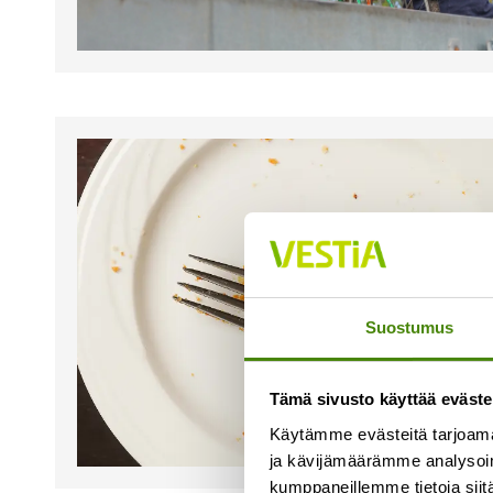
Suostumus
Tämä sivusto käyttää eväste
Käytämme evästeitä tarjoama
ja kävijämäärämme analysoim
kumppaneillemme tietoja siitä