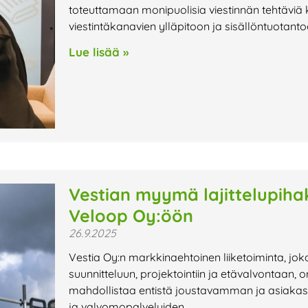
toteuttamaan monipuolisia viestinnän tehtäviä 
viestintäkanavien ylläpitoon ja sisällöntuotanto
Lue lisää »
Vestian myymä lajittelupiha
Veloop Oy:öön
26.9.2025
Vestia Oy:n markkinaehtoinen liiketoiminta, joka
suunnitteluun, projektointiin ja etävalvontaan,
mahdollistaa entistä joustavamman ja asiakas
ja valvomopalveluiden