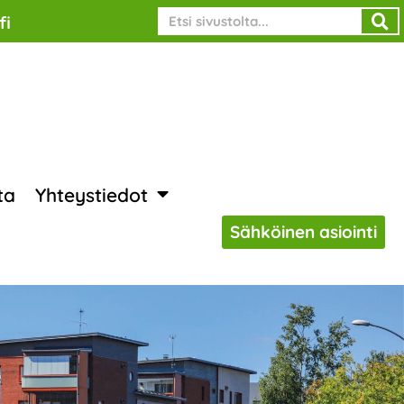
Search
fi
ta
Yhteystiedot
Sähköinen asiointi