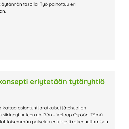
käytännön tasolla. Työ painottuu eri
on,
konsepti eriytetään tytäryhtiö
 kattaa asiantuntija­ratkaisut jätehuollon
 on siirtynyt uuteen yhtiöön – Veloop Oy:öön. Tämä
lähtöisemmän palvelun erityisesti rakennuttamisen