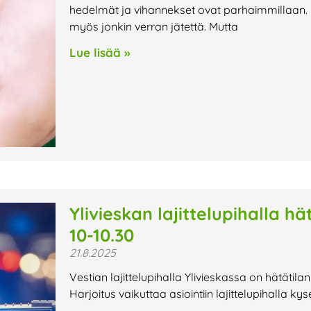
hedelmät ja vihannekset ovat parhaimmillaan. 
myös jonkin verran jätettä. Mutta
Lue lisää »
Ylivieskan lajittelupihalla hä
10-10.30
21.8.2025
Vestian lajittelupihalla Ylivieskassa on hätätila
Harjoitus vaikuttaa asiointiin lajittelupihalla k