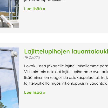
Lue lisää »
Lajittelupihojen lauantaiauk
19.9.2025
Lokakuussa jokaiselle lajittelupihallemme pää
Vilkkaimmin asioidut lajittelupihamme ovat au
lisääminen on reagointia asiakaspalautteisiin, j
lajittelupihoilla myös viikonloppuisin. Lauantaiau
Lue lisää »