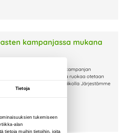
autasten kampanjassa mukana
rrätys-Kurren tyhjien lautasten kampanjan
ierrätys-Kurren kanssa, kuinka ruokaa otetaan
 Kampanja järjestetään Hävikkiviikolla Järjestämme
Tietoja
e
 ominaisuuksien tukemiseen
tiikka-alan
ietoja muihin tietoihin, joita