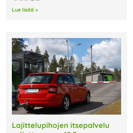
Lue lisää »
Lajittelupihojen itsepalvelu