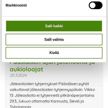
Markkinointi
Salli kaikki
Salli valinta
Kiellä
Pääsiäisen ajan jätehuolto ja
aukioloajat
20.3.2024
Jäteastioiden tyhjennykset Pääsiäisen pyhät
vaikuttavat jäteastioiden tyhjennyspäiviin. Viikko
13: Jäteastioita ei tyhjennetä pitkänäperjantaina
29.3., lukuun ottamatta Kannusta, Sieviä ja
Toholampia,