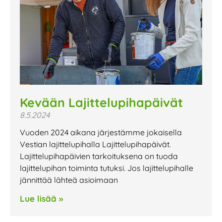
Kevään Lajittelupihapäivät
8.5.2024
Vuoden 2024 aikana järjestämme jokaisella
Vestian lajittelupihalla Lajittelupihapäivät.
Lajittelupihapäivien tarkoituksena on tuoda
lajittelupihan toiminta tutuksi. Jos lajittelupihalle
jännittää lähteä asioimaan
Lue lisää »