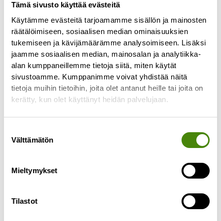
Tämä sivusto käyttää evästeitä
Käytämme evästeitä tarjoamamme sisällön ja mainosten
Jätekeskukselta tulevan
räätälöimiseen, sosiaalisen median ominaisuuksien
veden määrää rajoitettiin
tukemiseen ja kävijämäärämme analysoimiseen. Lisäksi
jaamme sosiaalisen median, mainosalan ja analytiikka-
viemäriverkkoon
alan kumppaneillemme tietoja siitä, miten käytät
16.4.2024
sivustoamme. Kumppanimme voivat yhdistää näitä
tietoja muihin tietoihin, joita olet antanut heille tai joita on
Ylivieskan kaupungilta tuli Vestialle pyyntö
kerätty, kun olet käyttänyt heidän palvelujaan.
perjantaina 12.4. rajoittaa jätekeskukselta
viemäriin lähtevän veden määrää johtuen tulvien
ja sulamisvesien aiheuttamasta viemäriverkoston
Suostumuksen
ylikuormittumisesta.
Välttämätön
valinta
Lue lisää »
Mieltymykset
Tilastot