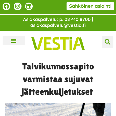
Siirry
F
I
L
Sähköinen asiointi
a
n
i
sisältöön
c
s
n
Asiakaspalvelu: p. 08 410 8700 |
e
t
k
asiakaspalvelu@vestia.fi
b
a
e
o
g
d
o
r
i
k
a
n
m
Talvikunnossapito
varmistaa sujuvat
jätteenkuljetukset