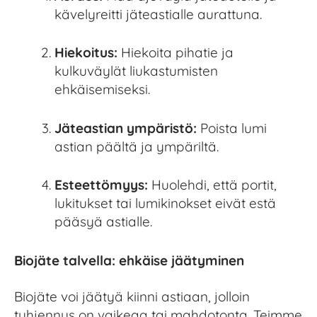
kävelyreitti jäteastialle aurattuna.
Hiekoitus:
Hiekoita pihatie ja
kulkuväylät liukastumisten
ehkäisemiseksi.
Jäteastian ympäristö:
Poista lumi
astian päältä ja ympäriltä.
Esteettömyys:
Huolehdi, että portit,
lukitukset tai lumikinokset eivät estä
pääsyä astialle.
Biojäte talvella: ehkäise jäätyminen
Biojäte voi jäätyä kiinni astiaan, jolloin
tyhjennys on vaikeaa tai mahdotonta. Teimme