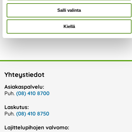
turvallisuutta!
Salli valinta
Prev
N
Edellinen
Seuraava
Kiellä
Keräämme joulukuuset tammikuun ajan jäteastioiden vierestä maksutta!
Jätehuolto on osa kriittistä infrastruktuuria
Yhteystiedot
Asiakaspalvelu:
Puh.
(08) 410 8700
Laskutus:
Puh.
(08) 410 8750
Lajittelupihojen valvomo: