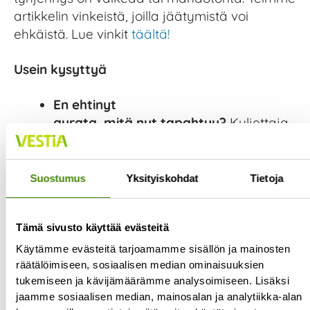
artikkelin vinkeistä, joilla jäätymistä voi
ehkäistä. Lue vinkit
täältä!
Usein kysyttyä
En ehtinyt
aurata, mitä nyt tapahtuu?
Kuljettaja
arvioi tilanteen turvallisuuden. Mikäli
tyhjennys ei onnistu ja puhelinnumerosi
on ilmoitettu Vestialle, saat
Suostumus
Yksityiskohdat
Tietoja
tekstiviestitse ilmoituksen, että
tyhjennystä ei ole voitu suorittaa.
Tämä sivusto käyttää evästeitä
Tavanomaisesti seuraava
tyhjennyskerta on normaalin
Käytämme evästeitä tarjoamamme sisällön ja mainosten
tyhjennysrytmin mukainen.
räätälöimiseen, sosiaalisen median ominaisuuksien
tukemiseen ja kävijämäärämme analysoimiseen. Lisäksi
jaamme sosiaalisen median, mainosalan ja analytiikka-alan
Voinko lyhentää/siirtää