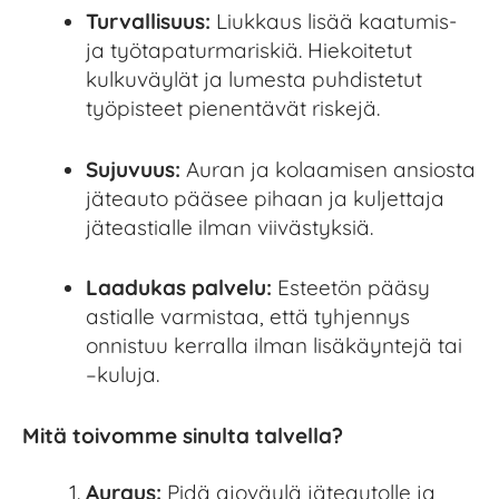
Turvallisuus:
Liukkaus lisää kaatumis-
ja työtapaturmariskiä. Hiekoitetut
kulkuväylät ja lumesta puhdistetut
työpisteet pienentävät riskejä.
Sujuvuus:
Auran ja kolaamisen ansiosta
jäteauto pääsee pihaan ja kuljettaja
jäteastialle ilman viivästyksiä.
Laadukas palvelu:
Esteetön pääsy
astialle varmistaa, että tyhjennys
onnistuu kerralla ilman lisäkäyntejä tai
–kuluja.
Mitä toivomme sinulta talvella?
Auraus:
Pidä ajoväylä jäteautolle ja