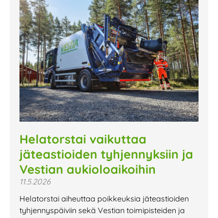
Helatorstai vaikuttaa
jäteastioiden tyhjennyksiin ja
Vestian aukioloaikoihin
11.5.2026
Helatorstai aiheuttaa poikkeuksia jäteastioiden
tyhjennyspäiviin sekä Vestian toimipisteiden ja