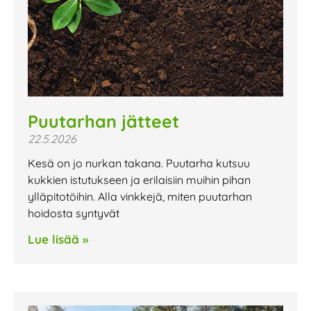
Puutarhan jätteet
22.5.2026
Kesä on jo nurkan takana. Puutarha kutsuu
kukkien istutukseen ja erilaisiin muihin pihan
ylläpitotöihin. Alla vinkkejä, miten puutarhan
hoidosta syntyvät
Lue lisää »