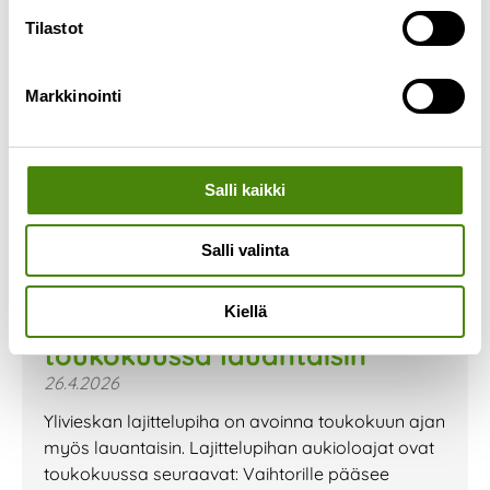
Tilastot
Markkinointi
Salli kaikki
Salli valinta
Kiellä
Ylivieskan lajittelupiha auki
toukokuussa lauantaisin
26.4.2026
Ylivieskan lajittelupiha on avoinna toukokuun ajan
myös lauantaisin. Lajittelupihan aukioloajat ovat
toukokuussa seuraavat: Vaihtorille pääsee