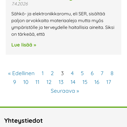
7.4.2026
Sähkö- ja elektroniikkaromu, eli SER, sisältää
paljon arvokkaita materiaaleja mutta myös
ympäristölle ja terveydelle haitallisia aineita. Siksi
on tärkeää, että
Lue lisää »
« Edellinen
1
2
3
4
5
6
7
8
9
10
11
12
13
14
15
16
17
Seuraava »
Yhteystiedot