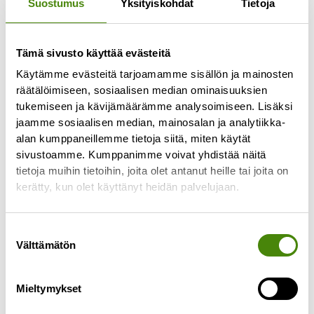
Suostumus
Yksityiskohdat
Tietoja
Tämä sivusto käyttää evästeitä
Jäteastioiden
Käytämme evästeitä tarjoamamme sisällön ja mainosten
tyhjennyspäivissä muutoksia
räätälöimiseen, sosiaalisen median ominaisuuksien
tukemiseen ja kävijämäärämme analysoimiseen. Lisäksi
toukokuussa
jaamme sosiaalisen median, mainosalan ja analytiikka-
27.4.2026
alan kumppaneillemme tietoja siitä, miten käytät
Alavieskan, Himangan, Kalajoen, Merijärven,
sivustoamme. Kumppanimme voivat yhdistää näitä
Pyhäjoen ja Oulaisten alueen jätekuljetusten
tietoja muihin tietoihin, joita olet antanut heille tai joita on
urakoitsija vaihtuu toukokuun 2026 alussa.
kerätty, kun olet käyttänyt heidän palvelujaan.
Urakoitsijan vaihtumisen seurauksena
jätekuljetusten reitit muuttuvat
Suostumuksen
Välttämätön
Lue lisää »
valinta
Mieltymykset