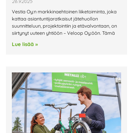
26.9.2025
Vestia Oy:n markkinaehtoinen liiketoiminta, joka
kattaa asiantuntija­ratkaisut jätehuollon
suunnitteluun, projektointiin ja etävalvontaan, on
siirtynyt uuteen yhtiöön – Veloop Oy:öön. Tämä
Lue lisää »