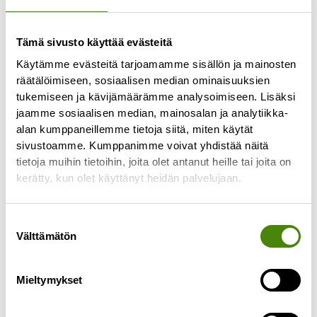
Tämä sivusto käyttää evästeitä
Käytämme evästeitä tarjoamamme sisällön ja mainosten
räätälöimiseen, sosiaalisen median ominaisuuksien
tukemiseen ja kävijämäärämme analysoimiseen. Lisäksi
jaamme sosiaalisen median, mainosalan ja analytiikka-
alan kumppaneillemme tietoja siitä, miten käytät
Kuolinpesän tyhjentäminen
sivustoamme. Kumppanimme voivat yhdistää näitä
4.9.2025
tietoja muihin tietoihin, joita olet antanut heille tai joita on
kerätty, kun olet käyttänyt heidän palvelujaan.
Kuolinpesän tyhjentäminen ja tavaroiden
läpikäyminen voi olla raskas ja hidas prosessi.
Tässä muutama vaihtoehto tilanteeseen, kun
Suostumuksen
perikunta tyhjentää kuolinpesän. Tavaroiden
Välttämätön
valinta
Lue lisää »
Mieltymykset