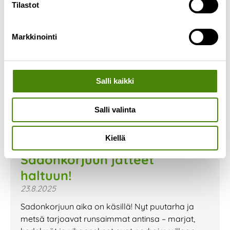
Tilastot
Markkinointi
Salli kaikki
Salli valinta
Kiellä
Sadonkorjuun jätteet
haltuun!
23.8.2025
Sadonkorjuun aika on käsillä! Nyt puutarha ja
metsä tarjoavat runsaimmat antinsa – marjat,