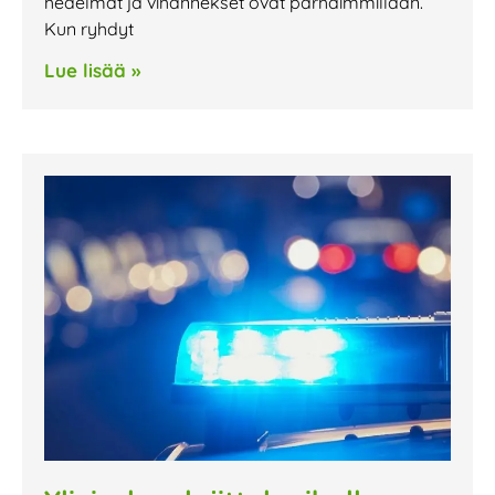
hedelmät ja vihannekset ovat parhaimmillaan.
Kun ryhdyt
Lue lisää »