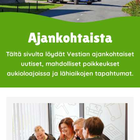
Ajankohtaista
Tältä sivulta löydät Vestian ajankohtaiset
uutiset, mahdolliset poikkeukset
aukioloajoissa ja lähiaikojen tapahtumat.
Page
Page
Page
Page
Page
Page
Page
Page
Page
Page
Page
Page
Page
Page
Page
Page
Pa