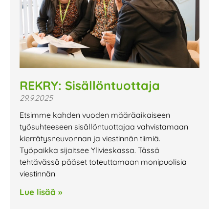
REKRY: Sisällöntuottaja
29.9.2025
Etsimme kahden vuoden määräaikaiseen
työsuhteeseen sisällöntuottajaa vahvistamaan
kierrätysneuvonnan ja viestinnän tiimiä.
Työpaikka sijaitsee Ylivieskassa. Tässä
tehtävässä pääset toteuttamaan monipuolisia
viestinnän
Lue lisää »