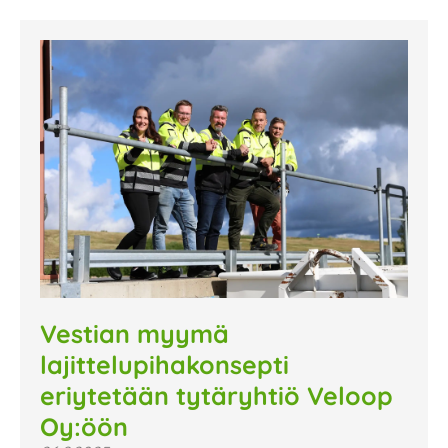
Vestian myymä
lajittelupihakonsepti
eriytetään tytäryhtiö Veloop
Oy:öön