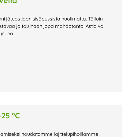
vella
nni jäteastiaan sisäpussista huolimatta. Tällöin
stavaa ja toisinaan jopa mahdotonta! Astia voi
tyneen
-25 °C
istamiseksi noudatamme lajittelupihoillamme