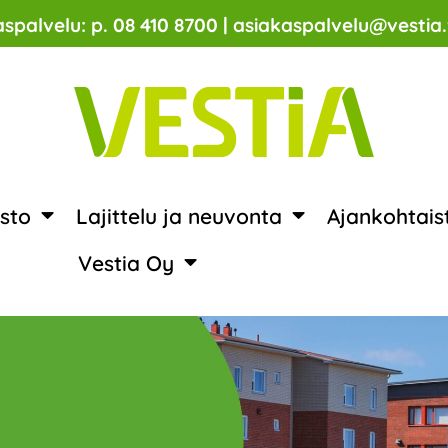
spalvelu: p. 08 410 8700 | asiakaspalvelu@vestia.
sto
Lajittelu ja neuvonta
Ajankohtais
Vestia Oy