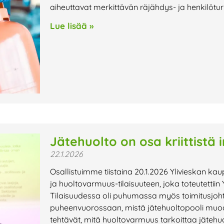
aiheuttavat merkittävän räjähdys- ja henkilöturv
Lue lisää »
Jätehuolto on osa kriittistä 
22.1.2026
Osallistuimme tiistaina 20.1.2026 Ylivieskan 
ja huoltovarmuus-tilaisuuteen, joka toteutettii
Tilaisuudessa oli puhumassa myös toimitusjoht
puheenvuorossaan, mistä jätehuoltopooli muo
tehtävät, mitä huoltovarmuus tarkoittaa jätehuol