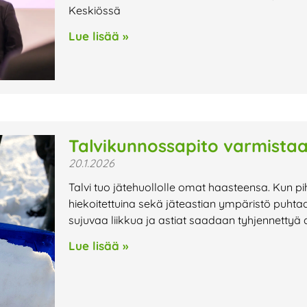
Keskiössä
Lue lisää »
Talvikunnossapito varmistaa
20.1.2026
Talvi tuo jätehuollolle omat haasteensa. Kun pi
hiekoitettuina sekä jäteastian ympäristö puhtaa
sujuvaa liikkua ja astiat saadaan tyhjennettyä 
Lue lisää »