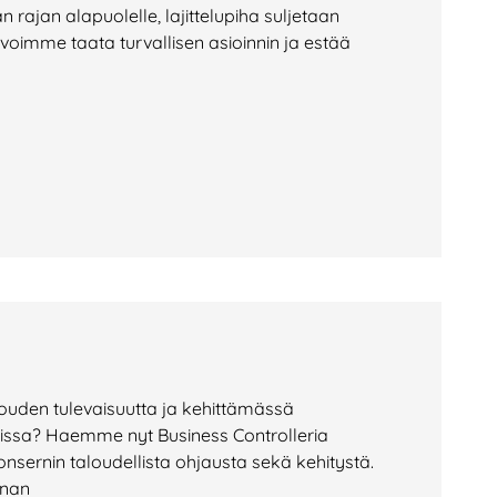
rajan alapuolelle, lajittelupiha suljetaan
 voimme taata turvallisen asioinnin ja estää
uden tulevaisuutta ja kehittämässä
nissa? Haemme nyt Business Controlleria
ernin taloudellista ohjausta sekä kehitystä.
nnan