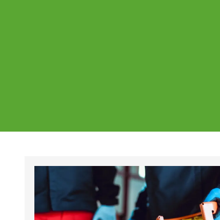
Ajankohtaista
Page
Page
Pa
Tältä sivulta löydät Vestian ajankohtaise
mahdolliset poikkeukset aukioloajoissa j