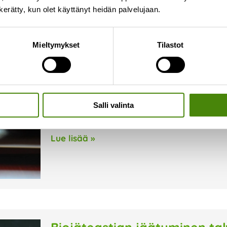
n kerätty, kun olet käyttänyt heidän palvelujaan.
Vapaa-ajan kiinteistöjen pe
Mieltymykset
Tilastot
helmi-maaliskuussa
8.1.2026
Vapaa-ajan kiinteistöjen perusmaksu laskute
aikana. Laskutusajankohta on aiemmin ollut e
Salli valinta
koska suurin osa vapaa-ajan kiinteistöjen omi
Uusi laskutusajankohta vähentää sekaannuksi
Lue lisää »