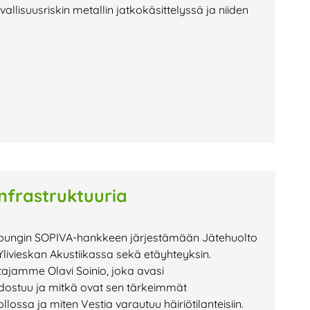
allisuusriskin metallin jatkokäsittelyssä ja niiden
infrastruktuuria
kaupungin SOPIVA-hankkeen järjestämään Jätehuolto
n Ylivieskan Akustiikassa sekä etäyhteyksin.
ajamme Olavi Soinio, joka avasi
dostuu ja mitkä ovat sen tärkeimmät
lossa ja miten Vestia varautuu häiriötilanteisiin.