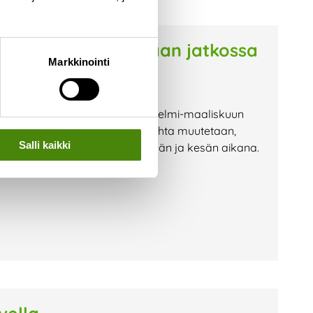
rusmaksu laskutetaan jatkossa
Markkinointi
taan jatkossa asiakkailtamme helmi-maaliskuun
lo-syyskuussa. Laskutusajankohta muutetaan,
Salli kaikki
stajavaihdoksista tehdään kevään ja kesän aikana.
a