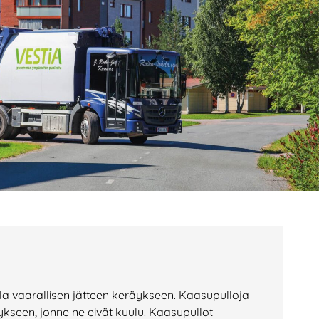
age
Page
Page
ella vaarallisen jätteen keräykseen. Kaasupulloja
ykseen, jonne ne eivät kuulu. Kaasupullot