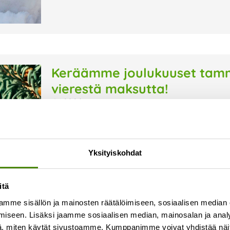
Keräämme joulukuuset tammi
vierestä maksutta!
8.1.2026
Keräämme joulukuuset tammikuun ajan jäteastio
viedä kuusi ulos jäteastian viereen, me huoleh
koristeet sekä jalusta. Viimeinen joulukuusien 
Yksityiskohdat
Lue lisää »
itä
mme sisällön ja mainosten räätälöimiseen, sosiaalisen median
iseen. Lisäksi jaamme sosiaalisen median, mainosalan ja analy
, miten käytät sivustoamme. Kumppanimme voivat yhdistää näitä t