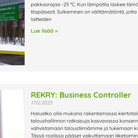
pakkasrajaa -25 °C. Kun lämpötila laskee tämän 
tilapäisesti. Sulkeminen on välttämätöntä, jotta
laitteiden
Lue lisää »
REKRY: Business Controller
17.12.2025
Haluatko olla mukana rakentamassa kiertotalo
taloushallinnon ratkaisuja kasvavassa konser
vahvistamaan taloustiimiämme ja tukemaan kons
Tässä roolissa pääset vaikuttamaan liiketoimi