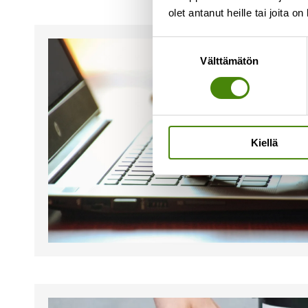
olet antanut heille tai joita o
Suostumuksen
Välttämätön
valinta
Kiellä