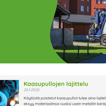
ge
Page
Page
Page
Page
Page
Page
Page
Page
Page
Page
Page
P
Kaasupullojen lajittelu
26.1.2026
t uutiset,
Käytöstä poistetut kaasupullot tulee aina lajit
a lähiaikojen
eksyy materiaalinsa vuoksi usein metallin kerä