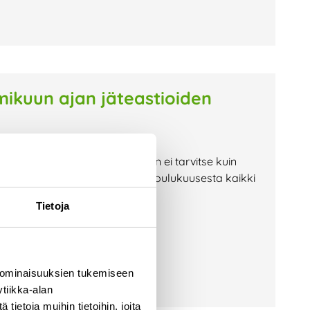
kuun ajan jäteastioiden
iden vierestä maksutta. Sinun ei tarvitse kuin
dimme lopusta! Muista poistaa joulukuusesta kaikki
keräyspäivä on
Tietoja
 ominaisuuksien tukemiseen
tiikka-alan
ietoja muihin tietoihin, joita