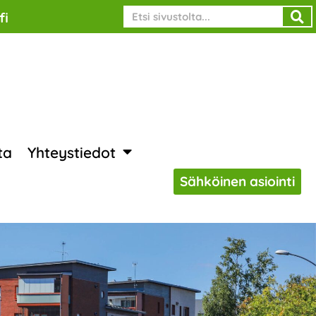
Search
fi
ta
Yhteystiedot
Sähköinen asiointi