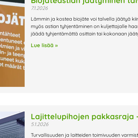
Biojäteastian jäätyminen tal
7.1.2026
Lämmin ja kostea biojäte voi talvella jäätyä kii
myös astian tyhjentäminen on kuljettajalle haa
jäädä tyhjentämättä osittain tai kokonaan jää
Lue lisää »
Lajittelupihojen pakkasraja 
5.1.2026
Turvallisuuden ja laitteiden toimivuuden varm