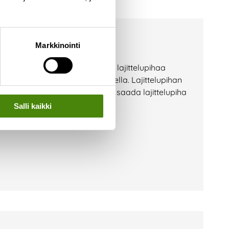
kennustyöt alkoivat
Markkinointi
styöt Merijärvellä. Merijärven lajittelupihaa
tsee aivan Merijärventien varrella. Lajittelupihan
pavedeltä. Tavoitteenamme on saada lajittelupiha
Salli kaikki