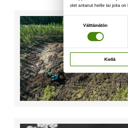
olet antanut heille tai joita o
Suostumuksen
Välttämätön
valinta
Kiellä