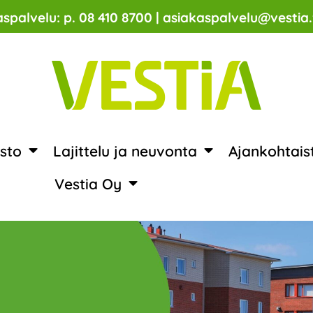
spalvelu: p. 08 410 8700 | asiakaspalvelu@vestia.
sto
Lajittelu ja neuvonta
Ajankohtais
Vestia Oy