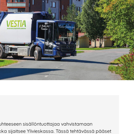
age
Page
Page
hteeseen sisällöntuottajaa vahvistamaan
kka sijaitsee Ylivieskassa. Tässä tehtävässä pääset