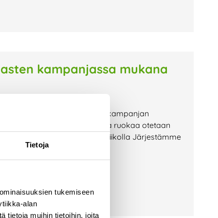
autasten kampanjassa mukana
rrätys-Kurren tyhjien lautasten kampanjan
ierrätys-Kurren kanssa, kuinka ruokaa otetaan
 Kampanja järjestetään Hävikkiviikolla Järjestämme
Tietoja
e
 ominaisuuksien tukemiseen
tiikka-alan
ietoja muihin tietoihin, joita