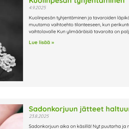
Kuolinpesän tyhjentäminen
4.9.2025
Kuolinpesän tyhjentäminen ja tavaroiden läpikä
muutama vaihtoehto tilanteeseen, kun perikunt
vaihtolavalle Kun ylimääräisiä tavaroita on pal
Lue lisää »
Sadonkorjuun jätteet haltuu
23.8.2025
Sadonkorjuun aika on käsillä! Nyt puutarha ja