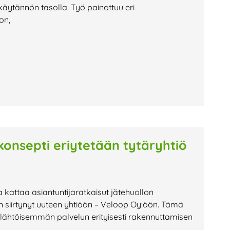
käytännön tasolla. Työ painottuu eri
on,
konsepti eriytetään tytäryhtiö
 kattaa asiantuntija­ratkaisut jätehuollon
 on siirtynyt uuteen yhtiöön – Veloop Oy:öön. Tämä
lähtöisemmän palvelun erityisesti rakennuttamisen