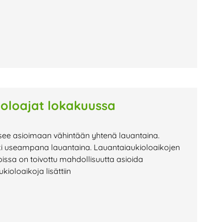
ioloajat lokakuussa
see asioimaan vähintään yhtenä lauantaina.
ki useampana lauantaina. Lauantaiaukioloaikojen
oissa on toivottu mahdollisuutta asioida
kioloaikoja lisättiin