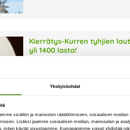
Kierrätys-Kurren tyhjien l
yli 1400 lasta!
19.9.2025
Järjestämme päiväkoti-ikäisille suunnatun Kie
syyskuussa. Kampanjassa lapset opettelevat K
lautaselle vain sen verran kuin jaksaa syödä.
Yksityiskohdat
vuosittain toimialueemme varhaiskasvatuksell
Lue lisää »
itä
mme sisällön ja mainosten räätälöimiseen, sosiaalisen median
iseen. Lisäksi jaamme sosiaalisen median, mainosalan ja analy
, miten käytät sivustoamme. Kumppanimme voivat yhdistää näitä t