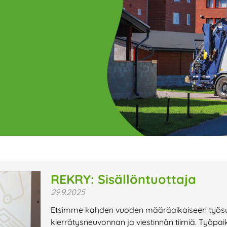
ge
Page
Page
Page
Page
Page
Page
Page
Page
Page
Page
Page
P
REKRY: Sisällöntuottaja
29.9.2025
t uutiset,
Etsimme kahden vuoden määräaikaiseen työsu
a lähiaikojen
kierrätysneuvonnan ja viestinnän tiimiä. Työpai