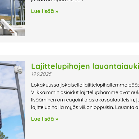
Lue lisää »
Lajittelupihojen lauantaiauk
19.9.2025
Lokakuussa jokaiselle lajittelupihallemme pää
Vilkkaimmin asioidut lajittelupihamme ovat au
lisääminen on reagointia asiakaspalautteisiin, j
lajittelupihoilla myös viikonloppuisin. Lauantaiau
Lue lisää »