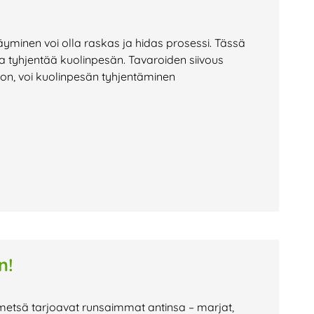
yminen voi olla raskas ja hidas prosessi. Tässä
a tyhjentää kuolinpesän. Tavaroiden siivous
jon, voi kuolinpesän tyhjentäminen
n!
 metsä tarjoavat runsaimmat antinsa – marjat,