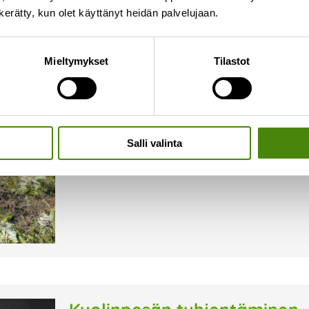
n kerätty, kun olet käyttänyt heidän palvelujaan.
Merijärven lajittelupihan ra
Mieltymykset
Tilastot
11.9.2025
Olemme aloittaneet uuden lajittelupihan rakennu
rakennetaan osoitteeseen Koivukuja 1, ja se sijai
urakoitsijana toimii Törmälehto Group Oy Haa
valmiiksi
Salli valinta
Lue lisää »