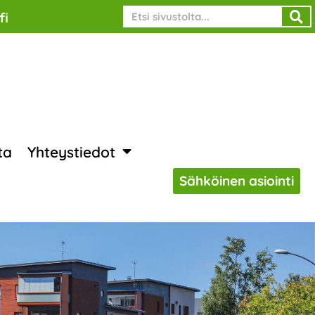
Search
fi
ta
Yhteystiedot
Sähköinen asiointi