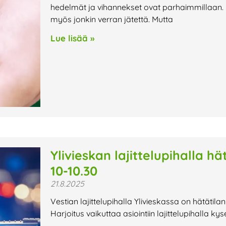
hedelmät ja vihannekset ovat parhaimmillaan. 
myös jonkin verran jätettä. Mutta
Lue lisää »
Ylivieskan lajittelupihalla hä
10-10.30
21.8.2025
Vestian lajittelupihalla Ylivieskassa on hätätila
Harjoitus vaikuttaa asiointiin lajittelupihalla k