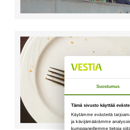
Suostumus
Tämä sivusto käyttää eväste
Käytämme evästeitä tarjoama
ja kävijämäärämme analysoim
kumppaneillemme tietoja siitä