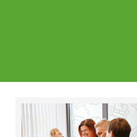
Ajankohtaista
Page
Page
Pa
Tältä sivulta löydät Vestian ajankohtaise
mahdolliset poikkeukset aukioloajoissa j