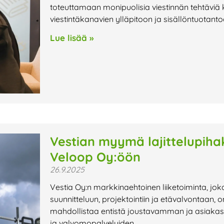
toteuttamaan monipuolisia viestinnän tehtäviä 
viestintäkanavien ylläpitoon ja sisällöntuotanto
Lue lisää »
Vestian myymä lajittelupiha
Veloop Oy:öön
26.9.2025
Vestia Oy:n markkinaehtoinen liiketoiminta, joka
suunnitteluun, projektointiin ja etävalvontaan,
mahdollistaa entistä joustavamman ja asiakas
ja valvomopalveluiden