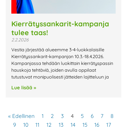
Kierrätyssankarit-kampanja
tulee taas!
2.2.2026
Vestia järjestää alueemme 3-4-luokkalaisille
Kierrätyssankarit-kampanjan 10.3.-18.4.2026.
Kampanjassa tehdään luokittain kierrätyspassin
hauskoja tehtäviä, joiden avulla oppilaat
tutustuvat monipuolisesti jätteiden lajitteluun ja
Lue lisää »
« Edellinen
1
2
3
4
5
6
7
8
9
10
11
12
13
14
15
16
17