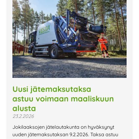
Uusi jätemaksutaksa
astuu voimaan maaliskuun
alusta
23.2.2026
Jokilaaksojen jätelautakunta on hyväksynyt
uuden jätemaksutaksan 9.2.2026. Taksa astuu