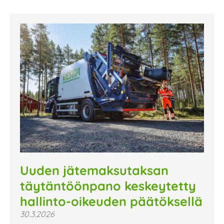
Uuden jätemaksutaksan
täytäntöönpano keskeytetty
hallinto-oikeuden päätöksellä
30.3.2026