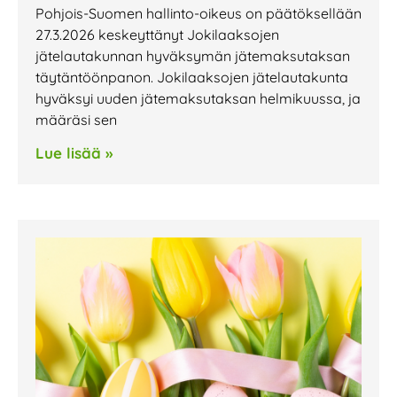
Pohjois-Suomen hallinto-oikeus on päätöksellään
27.3.2026 keskeyttänyt Jokilaaksojen
jätelautakunnan hyväksymän jätemaksutaksan
täytäntöönpanon. Jokilaaksojen jätelautakunta
hyväksyi uuden jätemaksutaksan helmikuussa, ja
määräsi sen
Lue lisää »