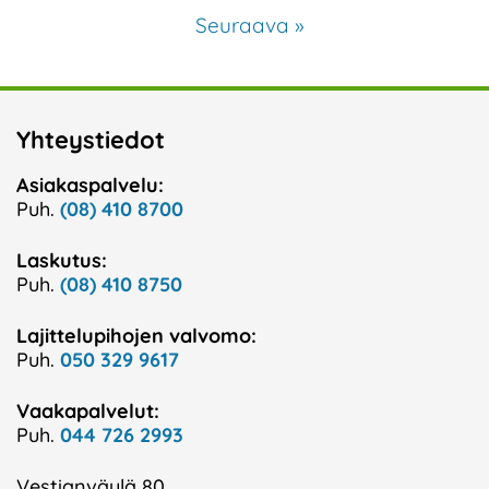
Seuraava »
Yhteystiedot
Asiakaspalvelu:
Puh.
(08) 410 8700
Laskutus:
Puh.
(08) 410 8750
Lajittelupihojen valvomo:
Puh.
050 329 9617
Vaakapalvelut:
Puh.
044 726 2993
Vestianväylä 80