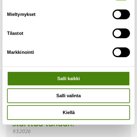
Mieltymykset
Tilastot
Markkinointi
Salli kaikki
Salli valinta
Kierrätyssankarit- kampanja
Kiellä
starttaa tänään!
9.3.2026