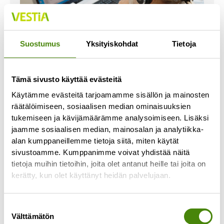
Suostumus
Yksityiskohdat
Tietoja
Vastaa sähköistä
Tämä sivusto käyttää evästeitä
asiointipalvelua koskevaan
Käytämme evästeitä tarjoamamme sisällön ja mainosten
kyselyyn ja osallistu
räätälöimiseen, sosiaalisen median ominaisuuksien
arvontaan!
tukemiseen ja kävijämäärämme analysoimiseen. Lisäksi
jaamme sosiaalisen median, mainosalan ja analytiikka-
17.3.2026
alan kumppaneillemme tietoja siitä, miten käytät
Selvitämme sähköisen asiointipalvelun
sivustoamme. Kumppanimme voivat yhdistää näitä
toteuttamista, ja tätä varten haluaisimme kuulla
tietoja muihin tietoihin, joita olet antanut heille tai joita on
asiakkaidemme toiveita palveluun liittyen.
kerätty, kun olet käyttänyt heidän palvelujaan.
Sähköisen palvelun ajatuksena on, että Vestian
asiakkaana
Suostumuksen
Lue lisää »
Välttämätön
valinta