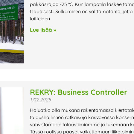
pakkasrajaa -25 °C. Kun lämpötila laskee tämän 
tilapäisesti. Sulkeminen on välttämätöntä, jotta
laitteiden
Lue lisää »
REKRY: Business Controller
17.12.2025
Haluatko olla mukana rakentamassa kiertotalo
taloushallinnon ratkaisuja kasvavassa konser
vahvistamaan taloustiimiämme ja tukemaan kons
Tässä roolissa pääset vaikuttamaan liiketoimi