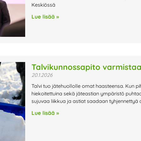
Keskiössä
Lue lisää »
Talvikunnossapito varmistaa
20.1.2026
Talvi tuo jätehuollolle omat haasteensa. Kun pi
hiekoitettuina sekä jäteastian ympäristö puhtaa
sujuvaa liikkua ja astiat saadaan tyhjennettyä 
Lue lisää »