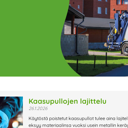
ge
Page
Page
Page
Page
Page
Page
Page
Page
Page
Page
Page
P
Kaasupullojen lajittelu
26.1.2026
t uutiset,
Käytöstä poistetut kaasupullot tulee aina lajit
a lähiaikojen
eksyy materiaalinsa vuoksi usein metallin kerä