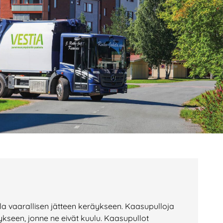
age
Page
Page
ella vaarallisen jätteen keräykseen. Kaasupulloja
ykseen, jonne ne eivät kuulu. Kaasupullot