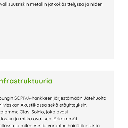
allisuusriskin metallin jatkokäsittelyssä ja niiden
infrastruktuuria
kaupungin SOPIVA-hankkeen järjestämään Jätehuolto
n Ylivieskan Akustiikassa sekä etäyhteyksin.
ajamme Olavi Soinio, joka avasi
dostuu ja mitkä ovat sen tärkeimmät
lossa ja miten Vestia varautuu häiriötilanteisiin.