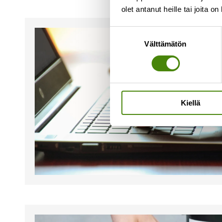
olet antanut heille tai joita o
Suostumuksen
Välttämätön
valinta
Kiellä