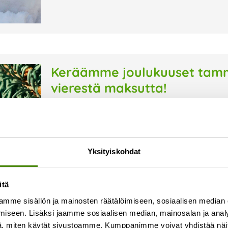
Keräämme joulukuuset tammi
vierestä maksutta!
8.1.2026
Keräämme joulukuuset tammikuun ajan jäteastio
viedä kuusi ulos jäteastian viereen, me huoleh
koristeet sekä jalusta. Viimeinen joulukuusien 
Yksityiskohdat
Lue lisää »
itä
mme sisällön ja mainosten räätälöimiseen, sosiaalisen median
iseen. Lisäksi jaamme sosiaalisen median, mainosalan ja analy
, miten käytät sivustoamme. Kumppanimme voivat yhdistää näitä t