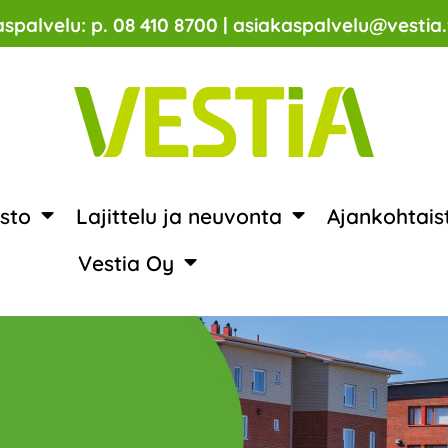
spalvelu: p. 08 410 8700 | asiakaspalvelu@vestia.
sto
Lajittelu ja neuvonta
Ajankohtais
Vestia Oy