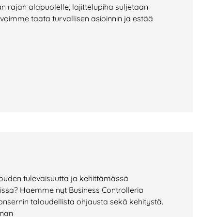
rajan alapuolelle, lajittelupiha suljetaan
 voimme taata turvallisen asioinnin ja estää
uden tulevaisuutta ja kehittämässä
nissa? Haemme nyt Business Controlleria
ernin taloudellista ohjausta sekä kehitystä.
nnan