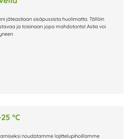
vella
nni jäteastiaan sisäpussista huolimatta. Tällöin
stavaa ja toisinaan jopa mahdotonta! Astia voi
tyneen
-25 °C
istamiseksi noudatamme lajittelupihoillamme