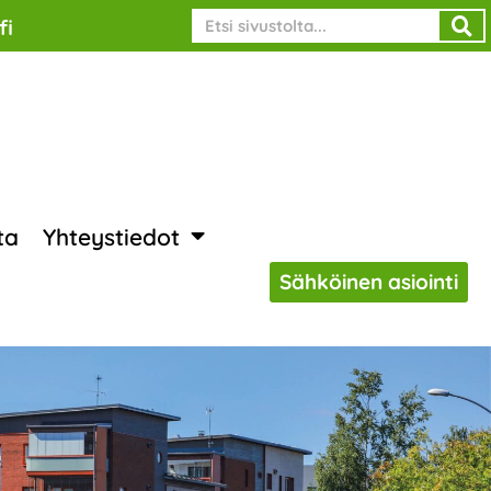
Search
fi
ta
Yhteystiedot
Sähköinen asiointi