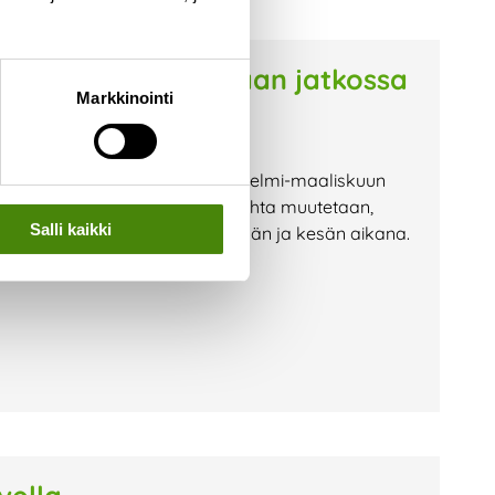
rusmaksu laskutetaan jatkossa
Markkinointi
taan jatkossa asiakkailtamme helmi-maaliskuun
lo-syyskuussa. Laskutusajankohta muutetaan,
Salli kaikki
stajavaihdoksista tehdään kevään ja kesän aikana.
a