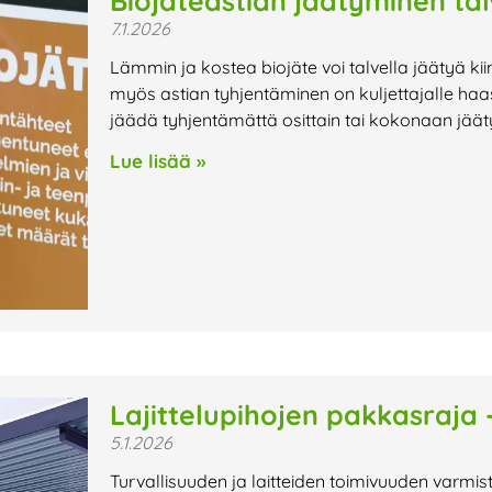
Biojäteastian jäätyminen tal
7.1.2026
Lämmin ja kostea biojäte voi talvella jäätyä kii
myös astian tyhjentäminen on kuljettajalle haa
jäädä tyhjentämättä osittain tai kokonaan jää
Lue lisää »
Lajittelupihojen pakkasraja 
5.1.2026
Turvallisuuden ja laitteiden toimivuuden varm