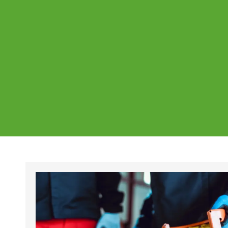
Ajankohtaista
Page
Page
Pa
Tältä sivulta löydät Vestian ajankohtaise
mahdolliset poikkeukset aukioloajoissa j