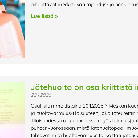
aiheuttavat merkittävän räjähdys- ja henkilöturv
Lue lisää »
Jätehuolto on osa kriittistä 
22.1.2026
Osallistuimme tiistaina 20.1.2026 Ylivieskan 
ja huoltovarmuus-tilaisuuteen, joka toteutettii
Tilaisuudessa oli puhumassa myös toimitusjoht
puheenvuorossaan, mistä jätehuoltopooli muo
tehtävät, mitä huoltovarmuus tarkoittaa jätehuol