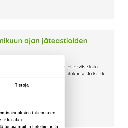
kuun ajan jäteastioiden
iden vierestä maksutta. Sinun ei tarvitse kuin
dimme lopusta! Muista poistaa joulukuusesta kaikki
keräyspäivä on
Tietoja
 ominaisuuksien tukemiseen
tiikka-alan
ietoja muihin tietoihin, joita