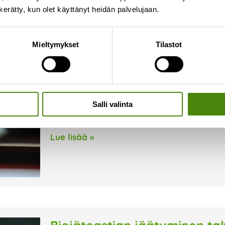
n kerätty, kun olet käyttänyt heidän palvelujaan.
Vapaa-ajan kiinteistöjen pe
Mieltymykset
Tilastot
helmi-maaliskuussa
8.1.2026
Vapaa-ajan kiinteistöjen perusmaksu laskute
aikana. Laskutusajankohta on aiemmin ollut e
Salli valinta
koska suurin osa vapaa-ajan kiinteistöjen omi
Uusi laskutusajankohta vähentää sekaannuksi
Lue lisää »