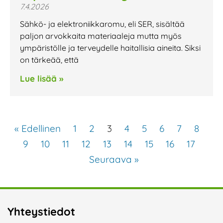
7.4.2026
Sähkö- ja elektroniikkaromu, eli SER, sisältää
paljon arvokkaita materiaaleja mutta myös
ympäristölle ja terveydelle haitallisia aineita. Siksi
on tärkeää, että
Lue lisää »
« Edellinen
1
2
3
4
5
6
7
8
9
10
11
12
13
14
15
16
17
Seuraava »
Yhteystiedot