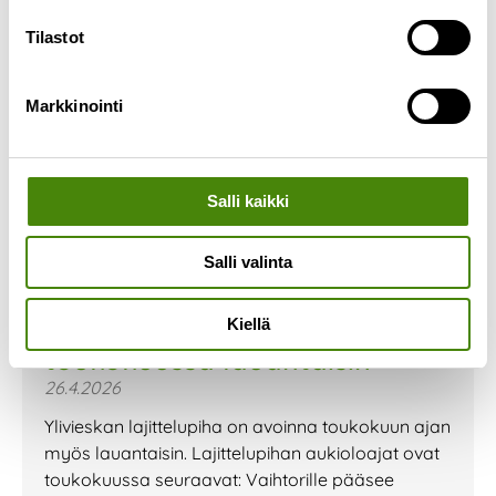
Tilastot
Markkinointi
Salli kaikki
Salli valinta
Ylivieskan lajittelupiha auki
Kiellä
toukokuussa lauantaisin
26.4.2026
Ylivieskan lajittelupiha on avoinna toukokuun ajan
myös lauantaisin. Lajittelupihan aukioloajat ovat
toukokuussa seuraavat: Vaihtorille pääsee