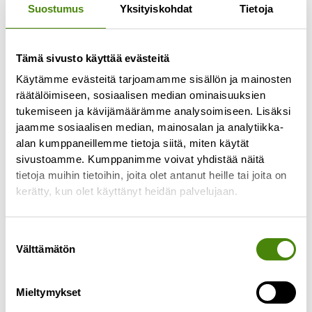
Suostumus
Yksityiskohdat
Tietoja
Tämä sivusto käyttää evästeitä
Jäteastioiden
Käytämme evästeitä tarjoamamme sisällön ja mainosten
tyhjennyspäivissä muutoksia
räätälöimiseen, sosiaalisen median ominaisuuksien
toukokuussa
tukemiseen ja kävijämäärämme analysoimiseen. Lisäksi
jaamme sosiaalisen median, mainosalan ja analytiikka-
27.4.2026
alan kumppaneillemme tietoja siitä, miten käytät
Alavieskan, Himangan, Kalajoen, Merijärven,
sivustoamme. Kumppanimme voivat yhdistää näitä
Pyhäjoen ja Oulaisten alueen jätekuljetusten
tietoja muihin tietoihin, joita olet antanut heille tai joita on
urakoitsija vaihtuu toukokuun 2026 alussa.
kerätty, kun olet käyttänyt heidän palvelujaan.
Urakoitsijan vaihtumisen seurauksena
jätekuljetusten reitit muuttuvat
Suostumuksen
Lue lisää »
Välttämätön
valinta
Mieltymykset