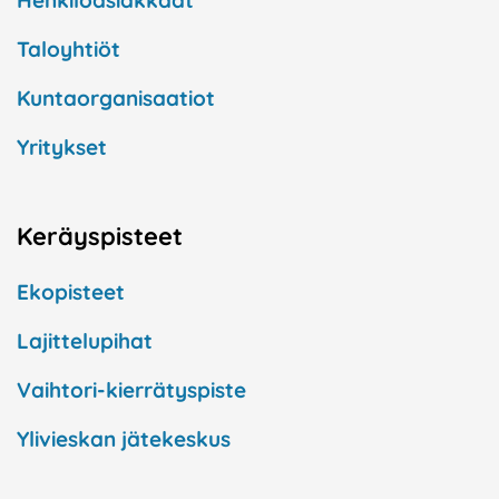
Henkilöasiakkaat
Taloyhtiöt
Kuntaorganisaatiot
Yritykset
Keräyspisteet
Ekopisteet
Lajittelupihat
Vaihtori-kierrätyspiste
Ylivieskan jätekeskus