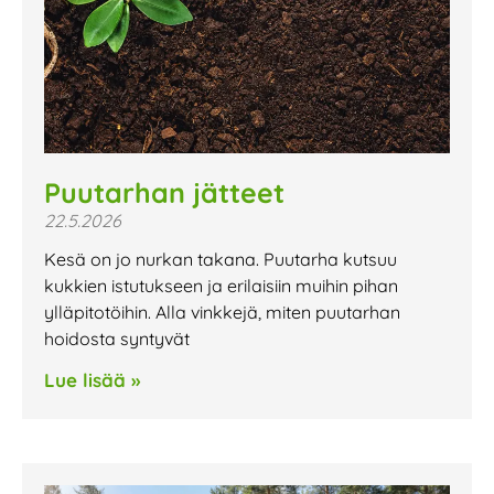
Puutarhan jätteet
22.5.2026
Kesä on jo nurkan takana. Puutarha kutsuu
kukkien istutukseen ja erilaisiin muihin pihan
ylläpitotöihin. Alla vinkkejä, miten puutarhan
hoidosta syntyvät
Lue lisää »