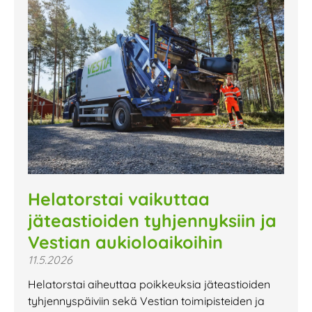
Helatorstai vaikuttaa
jäteastioiden tyhjennyksiin ja
Vestian aukioloaikoihin
11.5.2026
Helatorstai aiheuttaa poikkeuksia jäteastioiden
tyhjennyspäiviin sekä Vestian toimipisteiden ja