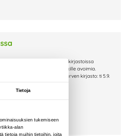
issa
yn aikana omistajakuntiemme kirjastoissa
uudet ovat maksuttomia ja kaikille avoimia.
rjasto: ke 30.8. klo 18 Pyhäjärven kirjasto: ti 5.9.
Tietoja
 ominaisuuksien tukemiseen
tiikka-alan
ietoja muihin tietoihin, joita