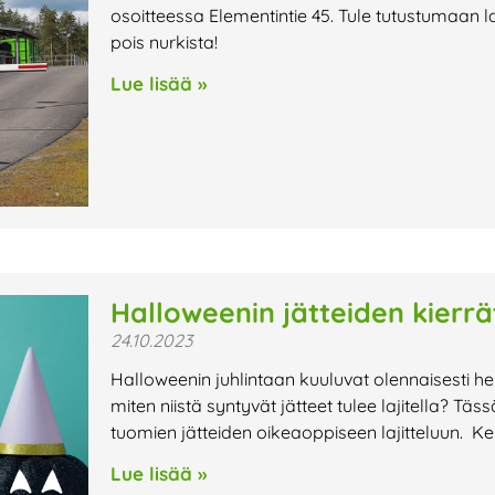
osoitteessa Elementintie 45. Tule tutustumaan l
pois nurkista!
Lue lisää »
Halloweenin jätteiden kierrä
24.10.2023
Halloweenin juhlintaan kuuluvat olennaisesti h
miten niistä syntyvät jätteet tulee lajitella?
tuomien jätteiden oikeaoppiseen lajitteluun. K
Lue lisää »