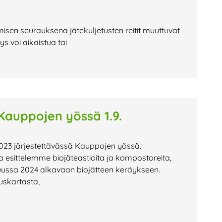
misen seurauksena jätekuljetusten reitit muuttuvat
 voi aikaistua tai
auppojen yössä 1.9.
023 järjestettävässä Kauppojen yössä.
esittelemme biojäteastioita ja kompostoreita,
uussa 2024 alkavaan biojätteen keräykseen.
uskartasta,