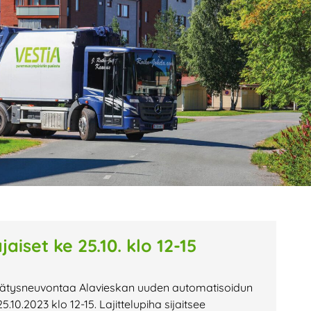
age
Page
Page
aiset ke 25.10. klo 12-15
rätysneuvontaa Alavieskan uuden automatisoidun
5.10.2023 klo 12-15. Lajittelupiha sijaitsee