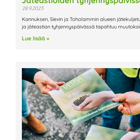
Jäteastioiden tyhjennyspäivis
28.9.2023
Kannuksen, Sievin ja Toholammin alueen jätekuljetus
ja jäteastian tyhjennyspäivässä tapahtuu muutoksia
Lue lisää »