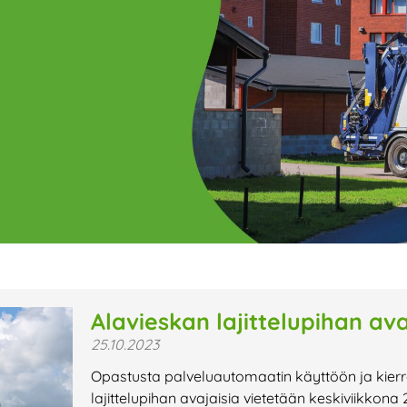
ge
Page
Page
Page
Page
Page
Page
Page
Page
Page
Page
Page
P
Alavieskan lajittelupihan avaj
25.10.2023
t uutiset,
Opastusta palveluautomaatin käyttöön ja kier
a lähiaikojen
lajittelupihan avajaisia vietetään keskiviikkona 2