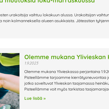
sä muutoksia loka-marraskuussa
ten urakoitsija vaihtuu lokakuun alussa. Urakoitsijan vaihtu
 noin kolmanneksella alueen asukkaista. Jäteastian tyhjennys
Olemme mukana Ylivieskan K
1.9.2023
Olemme mukana Ylivieskassa perjantaina 1.9.2
Pisteellämme tarjoamme kierrätysneuvontaa ja 
jotka soveltuvat Ylivieskan taajamassa heinäk
Pisteellämme voit myös tarkistaa taajamaraja
Lue lisää »