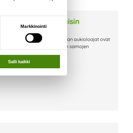
 lokakuussa lauantaisin
Markkinointi
n myös lauantaisin. Lajittelupihan aukioloajat ovat
-13 Vaihtorille pääsee asioimaan samojen
vaaka-asema on lauantaisin
Salli kaikki