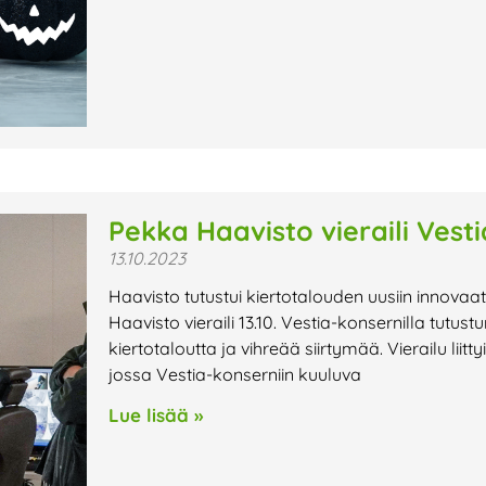
Pekka Haavisto vieraili Vestia
13.10.2023
Haavisto tutustui kiertotalouden uusiin innova
Haavisto vieraili 13.10. Vestia-konsernilla tutus
kiertotaloutta ja vihreää siirtymää. Vierailu lii
jossa Vestia-konserniin kuuluva
Lue lisää »