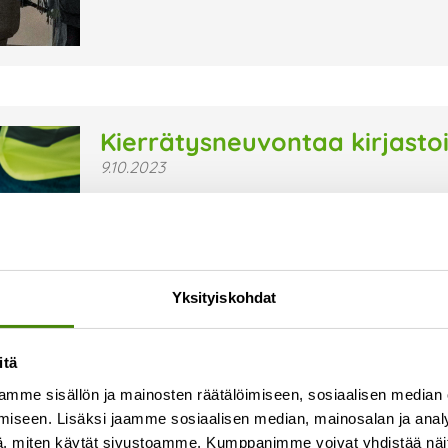
Kierrätysneuvontaa kirjasto
9.10.2023
Kierrätysneuvojamme Suvi Kontio kiertää syks
pitämässä kierrätysneuvontatilaisuuksia. Tilais
Tervetuloa! Aikataulu ja paikkakunnat Pyhäjoen ki
Lue lisää »
Yksityiskohdat
itä
mme sisällön ja mainosten räätälöimiseen, sosiaalisen median
iseen. Lisäksi jaamme sosiaalisen median, mainosalan ja analy
, miten käytät sivustoamme. Kumppanimme voivat yhdistää näitä t