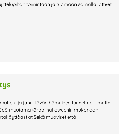
ajittelupihan toimintaan ja tuomaan samalla jätteet
tys
erkuttelu ja jännittävän hämyinen tunnelma – mutta
 Tässäpä muutama tärppi halloweenin mukanaan
ertakäyttöastiat Sekä muoviset että