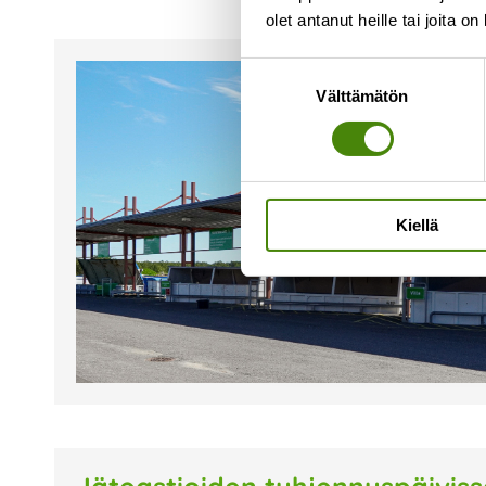
olet antanut heille tai joita o
Suostumuksen
Välttämätön
valinta
Kiellä