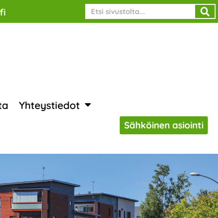
Search
fi
ta
Yhteystiedot
Sähköinen asiointi