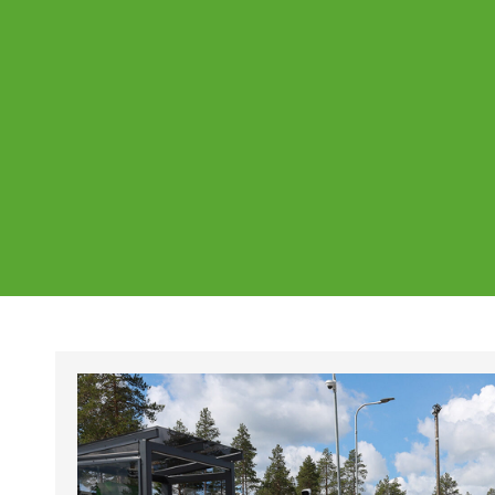
Ajankohtaista
Page
Page
Pa
Tältä sivulta löydät Vestian ajankohtaise
mahdolliset poikkeukset aukioloajoissa j