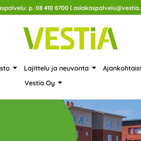
spalvelu: p. 08 410 8700 | asiakaspalvelu@vestia.
sto
Lajittelu ja neuvonta
Ajankohtais
Vestia Oy