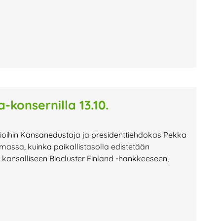
-konsernilla 13.10.
atioihin Kansanedustaja ja presidenttiehdokas Pekka
tumassa, kuinka paikallistasolla edistetään
ttyi kansalliseen Biocluster Finland -hankkeeseen,