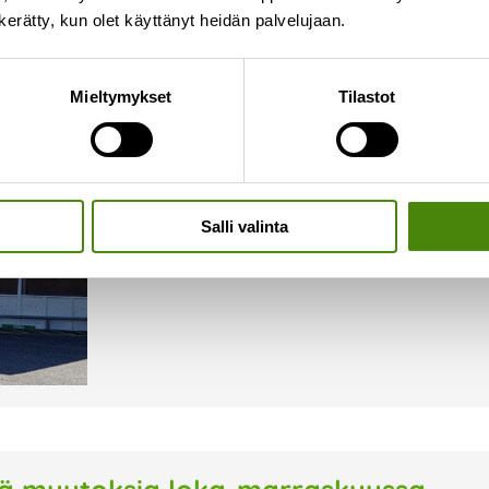
n kerätty, kun olet käyttänyt heidän palvelujaan.
Ylivieskan lajittelupiha auki
Mieltymykset
Tilastot
6.10.2023
Ylivieskan lajittelupiha on avoinna lokakuun aja
lokakuussa seuraavat: ma-pe klo 8-17 la klo 8
aukioloaikojen mukaisesti. Raskaan kaluston 
Salli valinta
Lue lisää »