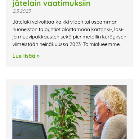
jätelain vaatimuksiin
2.3.2023
Jätelaki velvoittaa kaikki viiden tai useamman
huoneiston taloyhtiöt aloittamaan kartonki-, lasi-
ja muovipakkausten sekä pienmetallin keräyksen
viimeistään heinäkuussa 2023. Toimialueemme
Lue lisää »