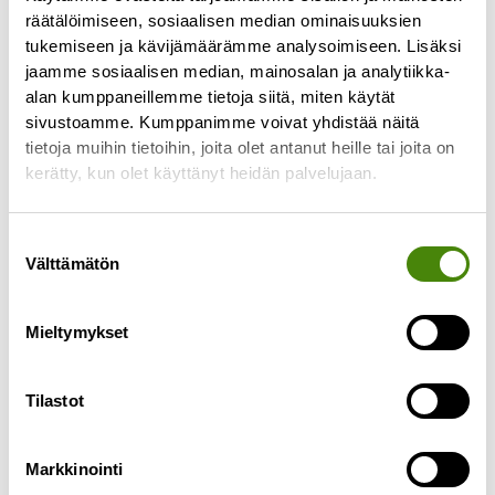
räätälöimiseen, sosiaalisen median ominaisuuksien
tukemiseen ja kävijämäärämme analysoimiseen. Lisäksi
jaamme sosiaalisen median, mainosalan ja analytiikka-
alan kumppaneillemme tietoja siitä, miten käytät
sivustoamme. Kumppanimme voivat yhdistää näitä
tietoja muihin tietoihin, joita olet antanut heille tai joita on
PÄIVITETTY:
kerätty, kun olet käyttänyt heidän palvelujaan.
Puhelinasiakaspalvelu toimii
jälleen normaalisti
Suostumuksen
27.4.2023
Välttämätön
valinta
Päivitetty 27.4.2023 klo 10.55: Puhelinlinjamme
toimivat jälleen ja palvelemme normaalien
Mieltymykset
aukioloaikojen mukaisesti ma-pe klo 8-15.30.
———————————— Puhelinasiakaspalvelumme
ei toimi tällä
Tilastot
Lue lisää »
Markkinointi