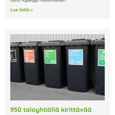
Lue lisää »
950 taloyhtiöllä kirittävää