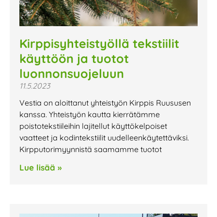
Kirppisyhteistyöllä tekstiilit
käyttöön ja tuotot
luonnonsuojeluun
11.5.2023
Vestia on aloittanut yhteistyön Kirppis Ruususen
kanssa. Yhteistyön kautta kierrätämme
poistotekstiileihin lajitellut käyttökelpoiset
vaatteet ja kodintekstiilit uudelleenkäytettäviksi.
Kirpputorimyynnistä saamamme tuotot
Lue lisää »