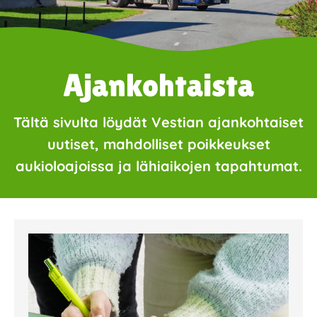
Ajankohtaista
Tältä sivulta löydät Vestian ajankohtaiset
uutiset, mahdolliset poikkeukset
aukioloajoissa ja lähiaikojen tapahtumat.
Page
Page
Page
Page
Page
Page
Page
Page
Page
Page
Page
Page
Page
Page
Page
Page
Pa