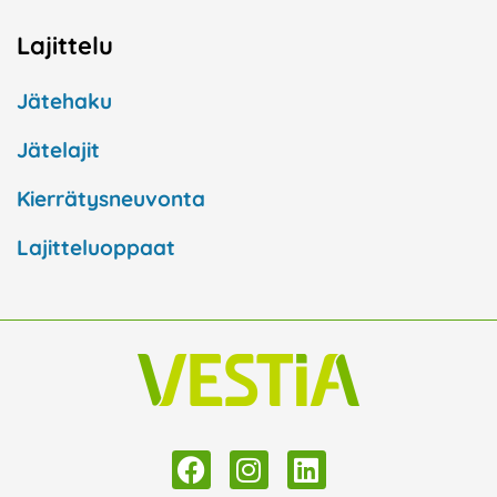
Lajittelu
Jätehaku
Jätelajit
Kierrätysneuvonta
Lajitteluoppaat
F
I
L
a
n
i
c
s
n