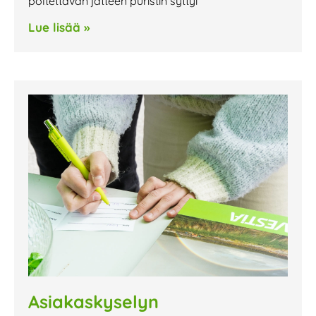
poltettavan jätteen puristin syttyi
Lue lisää »
Asiakaskyselyn