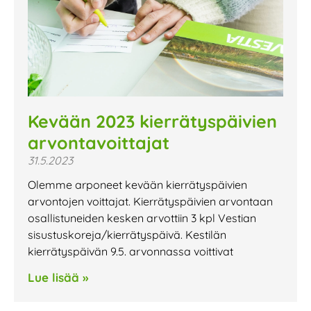
Kevään 2023 kierrätyspäivien
arvontavoittajat
31.5.2023
Olemme arponeet kevään kierrätyspäivien
arvontojen voittajat. Kierrätyspäivien arvontaan
osallistuneiden kesken arvottiin 3 kpl Vestian
sisustuskoreja/kierrätyspäivä. Kestilän
kierrätyspäivän 9.5. arvonnassa voittivat
Lue lisää »