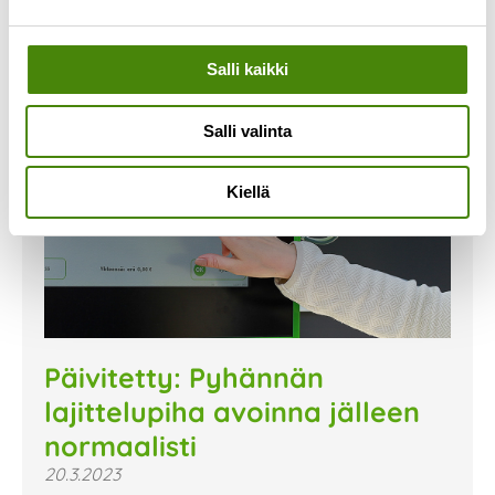
Salli kaikki
Salli valinta
Kiellä
Päivitetty: Pyhännän
lajittelupiha avoinna jälleen
normaalisti
20.3.2023