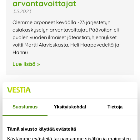
arvontavoittajat
3.5.2023
Olemme arponeet keväällä -23 järjestetyn
asiakaskyselyn arvontavoittajat. Päävoiton eli
puolen vuoden ilmaiset jäteastiatyhjennykset
voitti Martti Alavieskasta. Heli Haapavedeltä ja
Hannu
Lue lisää »
Suostumus
Yksityiskohdat
Tietoja
Tämä sivusto käyttää evästeitä
Käytämme evästeitä tarjoamamme sisällön ja mainosten