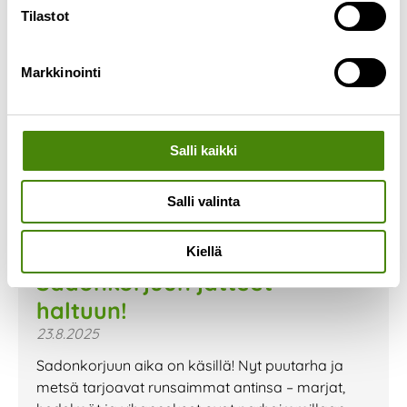
Tilastot
Markkinointi
Salli kaikki
Salli valinta
Kiellä
Sadonkorjuun jätteet
haltuun!
23.8.2025
Sadonkorjuun aika on käsillä! Nyt puutarha ja
metsä tarjoavat runsaimmat antinsa – marjat,