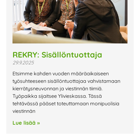
REKRY: Sisällöntuottaja
29.9.2025
Etsimme kahden vuoden määräaikaiseen
työsuhteeseen sisällöntuottajaa vahvistamaan
kierrätysneuvonnan ja viestinnän tiimiä.
Työpaikka sijaitsee Ylivieskassa. Tässä
tehtävässä pääset toteuttamaan monipuolisia
viestinnän
Lue lisää »