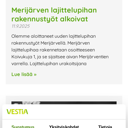
Merijärven lajittelupihan
rakennustyöt alkoivat
11.9.2025
Olemme aloittaneet uuden lajittelupihan
rakennustyöt Merijärvellä. Merijärven
lajittelupihaa rakennetaan osoitteeseen
Koivukuja 1, ja se sijaitsee aivan Merijärventien
varrella. Lajittelupihan urakoitsijana
Lue lisää »
Suostumus
Yksityiskohdat
Tietoja