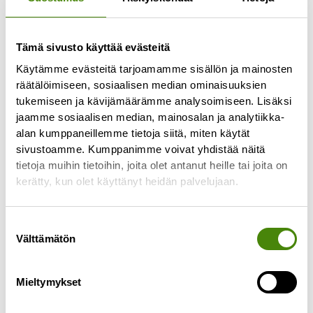
Tämä sivusto käyttää evästeitä
Käytämme evästeitä tarjoamamme sisällön ja mainosten
räätälöimiseen, sosiaalisen median ominaisuuksien
tukemiseen ja kävijämäärämme analysoimiseen. Lisäksi
jaamme sosiaalisen median, mainosalan ja analytiikka-
alan kumppaneillemme tietoja siitä, miten käytät
Kuolinpesän tyhjentäminen
sivustoamme. Kumppanimme voivat yhdistää näitä
4.9.2025
tietoja muihin tietoihin, joita olet antanut heille tai joita on
Kuolinpesän tyhjentäminen ja tavaroiden
kerätty, kun olet käyttänyt heidän palvelujaan.
läpikäyminen voi olla raskas ja hidas prosessi.
Tässä muutama vaihtoehto tilanteeseen, kun
Suostumuksen
perikunta tyhjentää kuolinpesän. Tavaroiden
Välttämätön
valinta
Lue lisää »
Mieltymykset