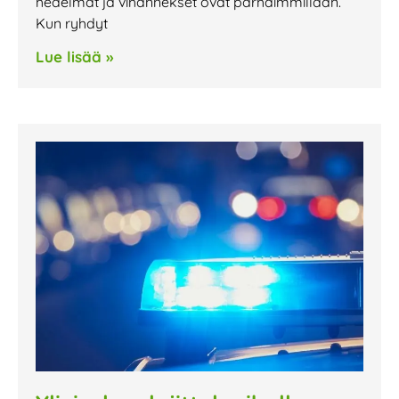
hedelmät ja vihannekset ovat parhaimmillaan.
Kun ryhdyt
Lue lisää »