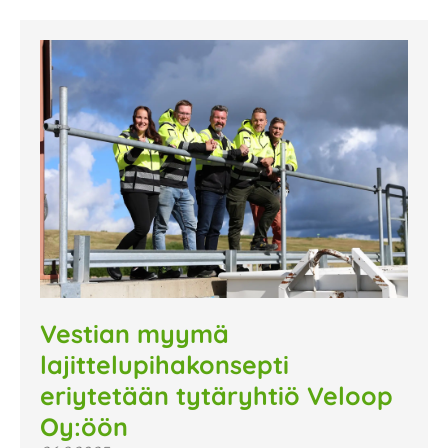
Vestian myymä
lajittelupihakonsepti
eriytetään tytäryhtiö Veloop
Oy:öön