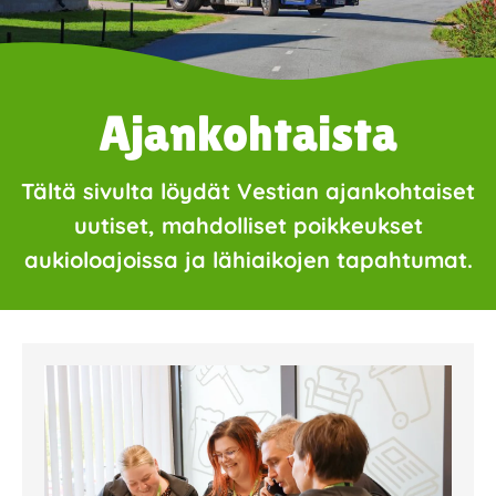
Ajankohtaista
Tältä sivulta löydät Vestian ajankohtaiset
uutiset, mahdolliset poikkeukset
aukioloajoissa ja lähiaikojen tapahtumat.
Page
Page
Page
Page
Page
Page
Page
Page
Page
Page
Page
Page
Page
Page
Page
Page
Pa