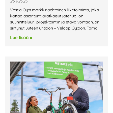
26.9.2025
Vestia Oy:n markkinaehtoinen liiketoiminta, joka
kattaa asiantuntija­ratkaisut jätehuollon
suunnitteluun, projektointiin ja etävalvontaan, on
siirtynyt uuteen yhtiöön – Veloop Oy:öön. Tämä
Lue lisää »