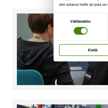
olet antanut heille tai joita o
Suostumuksen
Välttämätön
valinta
Kiellä