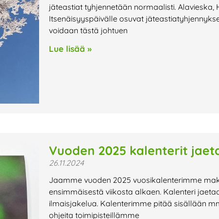
jäteastiat tyhjennetään normaalisti. Alavieska, 
Itsenäisyyspäivälle osuvat jäteastiatyhjennyks
voidaan tästä johtuen
Lue lisää »
Vuoden 2025 kalenterit jaet
26.11.2024
Jaamme vuoden 2025 vuosikalenterimme maksu
ensimmäisestä viikosta alkaen. Kalenteri jaetaan
ilmaisjakelua. Kalenterimme pitää sisällään mm. 
ohjeita toimipisteillämme