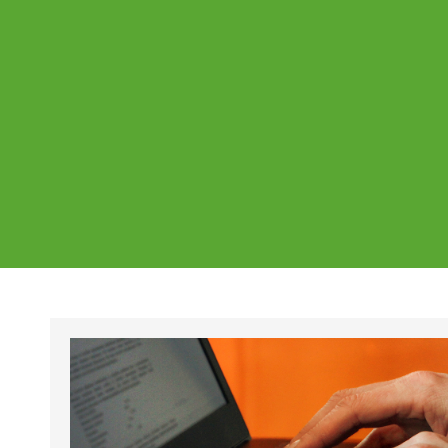
Ajankohtaista
Page
Page
Pa
Tältä sivulta löydät Vestian ajankohtaise
mahdolliset poikkeukset aukioloajoissa j