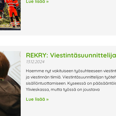
Lue lisää »
REKRY: Viestintäsuunnittelij
13.12.2024
Haemme nyt vakituiseen työsuhteeseen viestin
ja viestinnän tiimiä. Viestintäsuunnittelijan työt
sisällöntuottamiseen. Kyseessä on pääsääntöise
Ylivieskassa, mutta työssä on joustava
Lue lisää »