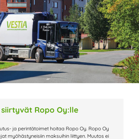
age
Page
Page
 siirtyvät Ropo Oy:lle
tutus- ja perintätoimet hoitaa Ropo Oy. Ropo Oy
 myöhästyneisiin maksuihin liittyen. Muutos ei