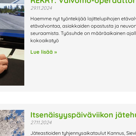
REKRY: Valvomo-operaattor
29.11.2024
Haemme nyt työntekijää lajittelupihojen etäval
etävalvontaa, asiakkaiden opastusta ja neuvont
seuraamista. Työsuhde on määräaikainen ajal
kokoaikatyö
Lue lisää »
Itsenäisyyspäiväviikon jäteh
27.11.2024
Jäteastioiden tyhjennysaikataulut Kannus, Sievi,