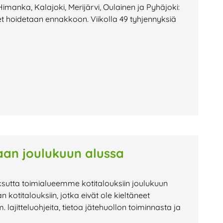
Himanka, Kalajoki, Merijärvi, Oulainen ja Pyhäjoki:
et hoidetaan ennakkoon. Viikolla 49 tyhjennyksiä
aan joulukuun alussa
tta toimialueemme kotitalouksiin joulukuun
 kotitalouksiin, jotka eivät ole kieltäneet
lajitteluohjeita, tietoa jätehuollon toiminnasta ja