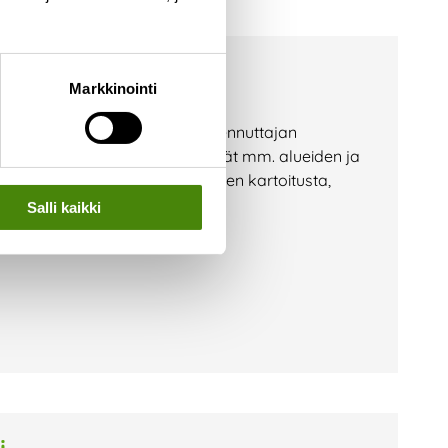
Markkinointi
stamaan hanketiimiämme. Rakennuttajan
n tilaaja-asioista ja sisältävät mm. alueiden ja
lojen yhdistämistä, tilaajatarpeen kartoitusta,
 aikataulutusta.
Salli kaikki