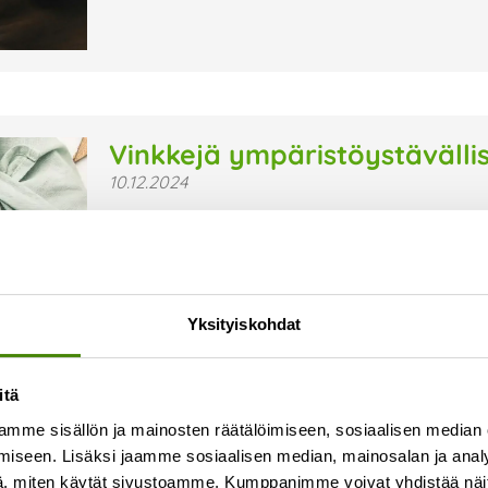
Vinkkejä ympäristöystävälli
10.12.2024
Tuntuuko sinustakin, että tavaraa ja krääsää on
hieman ympäristöystävällisemmin? Tässäpä vi
joululahjakortti Aineettomat lahjakortit tuovat i
Lue lisää »
Yksityiskohdat
itä
mme sisällön ja mainosten räätälöimiseen, sosiaalisen median
iseen. Lisäksi jaamme sosiaalisen median, mainosalan ja analy
, miten käytät sivustoamme. Kumppanimme voivat yhdistää näitä t