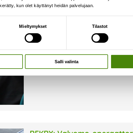
n kerätty, kun olet käyttänyt heidän palvelujaan.
REKRY: Rakennuttaja
Mieltymykset
Tilastot
4.12.2024
Haemme nyt rakennuttajaa Ylivieskaan vahvi
työehtävät muodostuvat pääasiassa rakentamise
kenttärakenteiden suunnittelua, eri suunnittelua
suunnittelun ja rakentamisen koordinointia sekä
Salli valinta
Lue lisää »