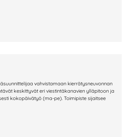
a
täsuunnittelijaa vahvistamaan kierrätysneuvonnan
ehtävät keskittyvät eri viestintäkanavien ylläpitoon ja
sti kokopäivätyö (ma-pe). Toimipiste sijaitsee