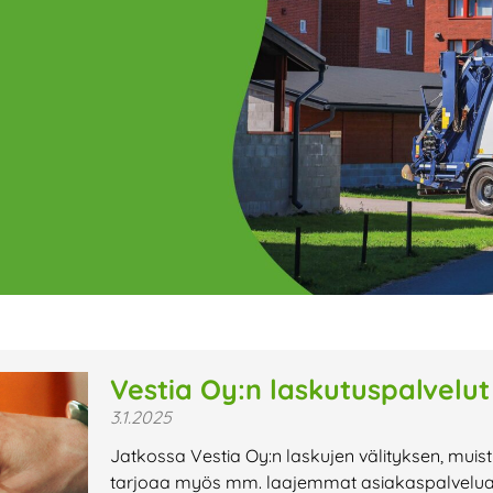
ge
Page
Page
Page
Page
Page
Page
Page
Page
Page
Page
Page
P
Vestia Oy:n laskutuspalvelut
3.1.2025
t uutiset,
Jatkossa Vestia Oy:n laskujen välityksen, muis
a lähiaikojen
tarjoaa myös mm. laajemmat asiakaspalveluajat