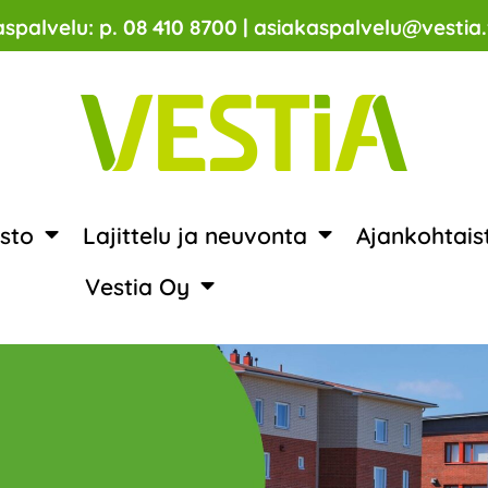
spalvelu: p. 08 410 8700 | asiakaspalvelu@vestia.
sto
Lajittelu ja neuvonta
Ajankohtais
Vestia Oy