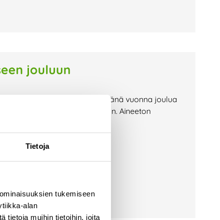
seen jouluun
 tarpeeksi ja haluaisit viettää tänä vuonna joulua
nkkejä ekologisempaan jouluun. Aineeton
loa saajalleen, mutta eivät jää
Tietoja
 ominaisuuksien tukemiseen
tiikka-alan
ietoja muihin tietoihin, joita