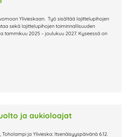
i
vomoon Ylivieskaan. Työ sisältää lajittelupihojen
aa sekä lajittelupihojen toiminnallisuuden
la tammikuu 2025 – joulukuu 2027. Kyseessä on
uolto ja aukioloajat
 Toholampi ja Ylivieska: Itsenäisyyspäivänä 6.12.