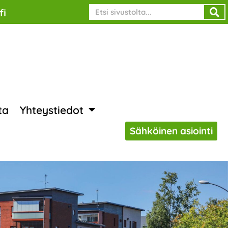
Search
fi
ta
Yhteystiedot
Sähköinen asiointi