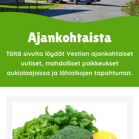
Ajankohtaista
Tältä sivulta löydät Vestian ajankohtaiset
uutiset, mahdolliset poikkeukset
aukioloajoissa ja lähiaikojen tapahtumat.
Page
Page
Page
Page
Page
Page
Page
Page
Page
Page
Page
Page
Page
Page
Page
Page
Pa