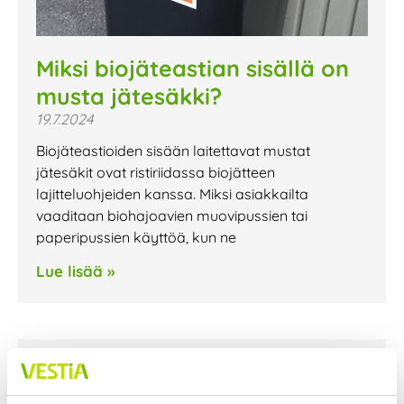
Miksi biojäteastian sisällä on
musta jätesäkki?
19.7.2024
Biojäteastioiden sisään laitettavat mustat
jätesäkit ovat ristiriidassa biojätteen
lajitteluohjeiden kanssa. Miksi asiakkailta
vaaditaan biohajoavien muovipussien tai
paperipussien käyttöä, kun ne
Lue lisää »
Tulipalo Vestianväylällä
26.6.2024