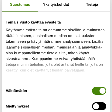
Suostumus
Yksityiskohdat
Tietoja
Toisin kuin joissakin uutisvälineissä on ehditty
virheellisesti uutisoimaan, keskiviikkona 26.6.2024
Vestianväylällä ollut tulipalo ei ollut Vestian
Tämä sivusto käyttää evästeitä
alueella. Ylivieskan jätekeskuksen viereisellä
Käytämme evästeitä tarjoamamme sisällön ja mainosten
Lue lisää »
räätälöimiseen, sosiaalisen median ominaisuuksien
tukemiseen ja kävijämäärämme analysoimiseen. Lisäksi
jaamme sosiaalisen median, mainosalan ja analytiikka-
alan kumppaneillemme tietoja siitä, miten käytät
sivustoamme. Kumppanimme voivat yhdistää näitä
tietoja muihin tietoihin, joita olet antanut heille tai joita on
kerätty, kun olet käyttänyt heidän palvelujaan.
Suostumuksen
Välttämätön
valinta
Mieltymykset