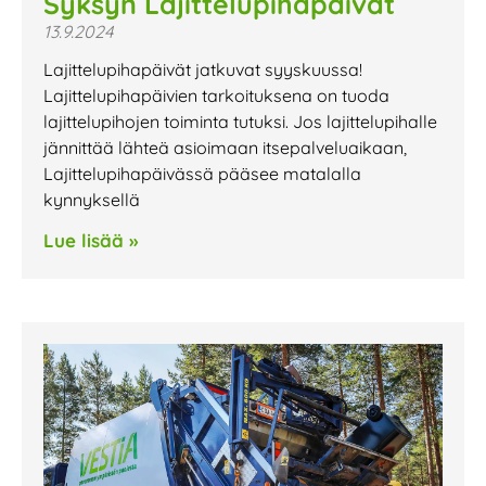
Syksyn Lajittelupihapäivät
13.9.2024
Lajittelupihapäivät jatkuvat syyskuussa!
Lajittelupihapäivien tarkoituksena on tuoda
lajittelupihojen toiminta tutuksi. Jos lajittelupihalle
jännittää lähteä asioimaan itsepalveluaikaan,
Lajittelupihapäivässä pääsee matalalla
kynnyksellä
Lue lisää »