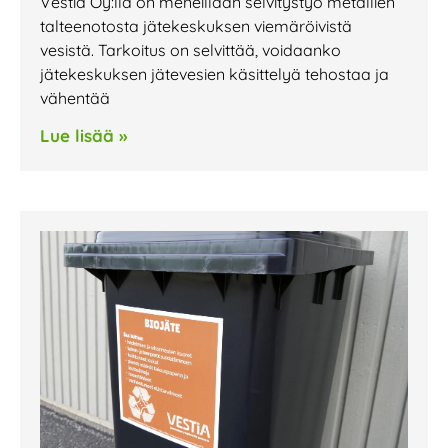
Vestia Oy:llä on meneillään selvitystyö metallien
talteenotosta jätekeskuksen viemäröivistä
vesistä. Tarkoitus on selvittää, voidaanko
jätekeskuksen jätevesien käsittelyä tehostaa ja
vähentää
Lue lisää »