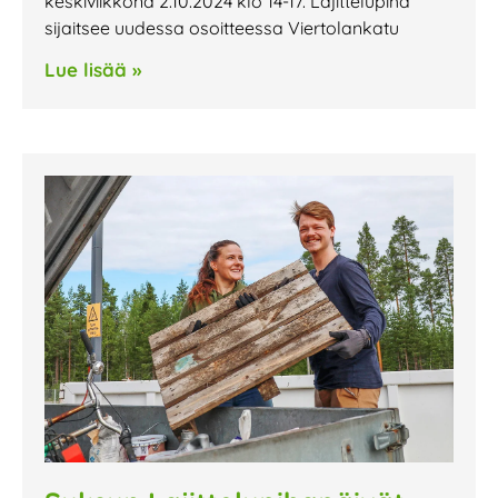
keskiviikkona 2.10.2024 klo 14-17. Lajittelupiha
sijaitsee uudessa osoitteessa Viertolankatu
Lue lisää »