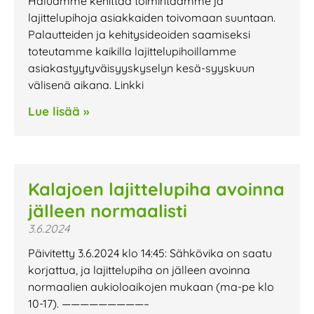
Haluamme kehittää toimintaamme ja
lajittelupihoja asiakkaiden toivomaan suuntaan.
Palautteiden ja kehitysideoiden saamiseksi
toteutamme kaikilla lajittelupihoillamme
asiakastyytyväisyyskyselyn kesä-syyskuun
välisenä aikana. Linkki
Lue lisää »
Kalajoen lajittelupiha avoinna
jälleen normaalisti
3.6.2024
Päivitetty 3.6.2024 klo 14:45: Sähkövika on saatu
korjattua, ja lajittelupiha on jälleen avoinna
normaalien aukioloaikojen mukaan (ma-pe klo
10-17). —————————–