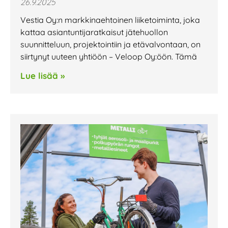
26.9.2025
Vestia Oy:n markkinaehtoinen liiketoiminta, joka
kattaa asiantuntija­ratkaisut jätehuollon
suunnitteluun, projektointiin ja etävalvontaan, on
siirtynyt uuteen yhtiöön – Veloop Oy:öön. Tämä
Lue lisää »