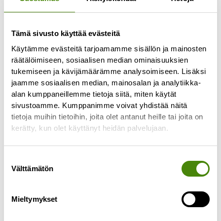
Tämä sivusto käyttää evästeitä
Käytämme evästeitä tarjoamamme sisällön ja mainosten
räätälöimiseen, sosiaalisen median ominaisuuksien
tukemiseen ja kävijämäärämme analysoimiseen. Lisäksi
jaamme sosiaalisen median, mainosalan ja analytiikka-
alan kumppaneillemme tietoja siitä, miten käytät
Kuolinpesän tyhjentäminen
sivustoamme. Kumppanimme voivat yhdistää näitä
4.9.2025
tietoja muihin tietoihin, joita olet antanut heille tai joita on
Kuolinpesän tyhjentäminen ja tavaroiden
kerätty, kun olet käyttänyt heidän palvelujaan.
läpikäyminen voi olla raskas ja hidas prosessi.
Tässä muutama vaihtoehto tilanteeseen, kun
Suostumuksen
perikunta tyhjentää kuolinpesän. Tavaroiden
Välttämätön
valinta
Lue lisää »
Mieltymykset