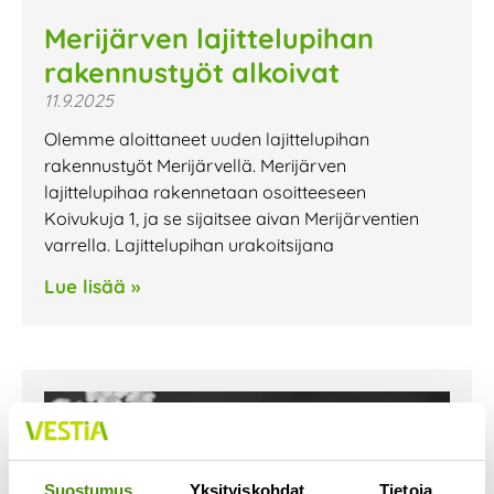
Merijärven lajittelupihan
rakennustyöt alkoivat
11.9.2025
Olemme aloittaneet uuden lajittelupihan
rakennustyöt Merijärvellä. Merijärven
lajittelupihaa rakennetaan osoitteeseen
Koivukuja 1, ja se sijaitsee aivan Merijärventien
varrella. Lajittelupihan urakoitsijana
Lue lisää »
Suostumus
Yksityiskohdat
Tietoja