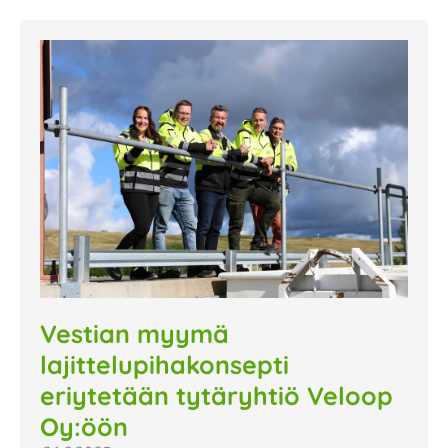
Vestian myymä
lajittelupihakonsepti
eriytetään tytäryhtiö Veloop
Oy:öön