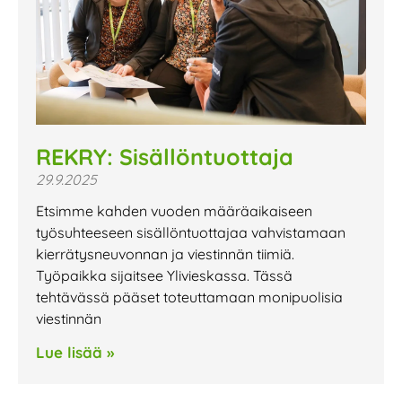
REKRY: Sisällöntuottaja
29.9.2025
Etsimme kahden vuoden määräaikaiseen
työsuhteeseen sisällöntuottajaa vahvistamaan
kierrätysneuvonnan ja viestinnän tiimiä.
Työpaikka sijaitsee Ylivieskassa. Tässä
tehtävässä pääset toteuttamaan monipuolisia
viestinnän
Lue lisää »