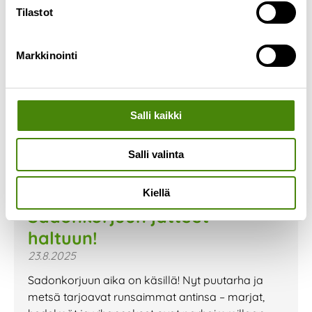
Tilastot
Markkinointi
Salli kaikki
Salli valinta
Kiellä
Sadonkorjuun jätteet
haltuun!
23.8.2025
Sadonkorjuun aika on käsillä! Nyt puutarha ja
metsä tarjoavat runsaimmat antinsa – marjat,