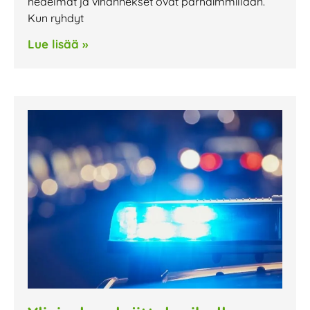
hedelmät ja vihannekset ovat parhaimmillaan.
Kun ryhdyt
Lue lisää »