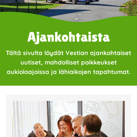
Ajankohtaista
Tältä sivulta löydät Vestian ajankohtaiset
uutiset, mahdolliset poikkeukset
aukioloajoissa ja lähiaikojen tapahtumat.
Page
Page
Page
Page
Page
Page
Page
Page
Page
Page
Page
Page
Page
Page
Page
Page
Pa