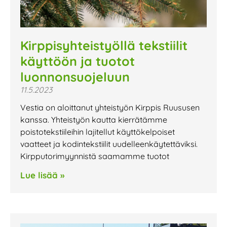
Kirppisyhteistyöllä tekstiilit
käyttöön ja tuotot
luonnonsuojeluun
11.5.2023
Vestia on aloittanut yhteistyön Kirppis Ruususen
kanssa. Yhteistyön kautta kierrätämme
poistotekstiileihin lajitellut käyttökelpoiset
vaatteet ja kodintekstiilit uudelleenkäytettäviksi.
Kirpputorimyynnistä saamamme tuotot
Lue lisää »