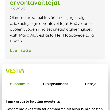
arvontavoittajat
3.5.2023
Olemme arponeet keväällä -23 järjestetyn
asiakaskyselyn arvontavoittajat. Päävoiton eli
puolen vuoden ilmaiset jäteastiatyhjennykset
voitti Martti Alavieskasta. Heli Haapavedeltä ja
Hannu
Lue lisää »
Suostumus
Yksityiskohdat
Tietoja
Tämä sivusto käyttää evästeitä
Käytämme evästeitä tarjoamamme sisällön ja mainosten