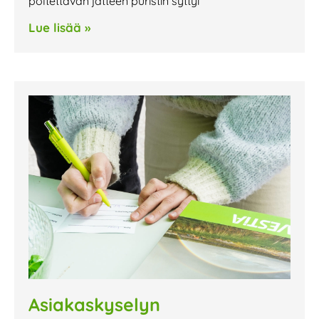
poltettavan jätteen puristin syttyi
Lue lisää »
Asiakaskyselyn