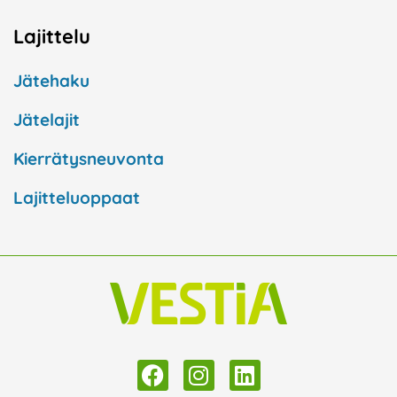
Lajittelu
Jätehaku
Jätelajit
Kierrätysneuvonta
Lajitteluoppaat
F
I
L
a
n
i
c
s
n