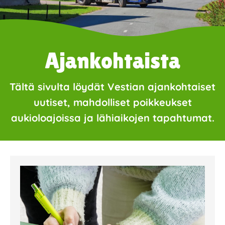
Ajankohtaista
Tältä sivulta löydät Vestian ajankohtaiset
uutiset, mahdolliset poikkeukset
aukioloajoissa ja lähiaikojen tapahtumat.
Page
Page
Page
Page
Page
Page
Page
Page
Page
Page
Page
Page
Page
Page
Page
Page
Pa