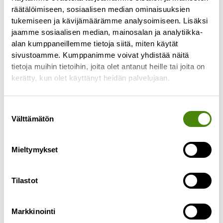
räätälöimiseen, sosiaalisen median ominaisuuksien
tukemiseen ja kävijämäärämme analysoimiseen. Lisäksi
jaamme sosiaalisen median, mainosalan ja analytiikka-
alan kumppaneillemme tietoja siitä, miten käytät
sivustoamme. Kumppanimme voivat yhdistää näitä
tietoja muihin tietoihin, joita olet antanut heille tai joita on
PÄIVITETTY:
kerätty, kun olet käyttänyt heidän palvelujaan.
Puhelinasiakaspalvelu toimii
jälleen normaalisti
Suostumuksen
27.4.2023
Välttämätön
valinta
Päivitetty 27.4.2023 klo 10.55: Puhelinlinjamme
toimivat jälleen ja palvelemme normaalien
Mieltymykset
aukioloaikojen mukaisesti ma-pe klo 8-15.30.
———————————— Puhelinasiakaspalvelumme
ei toimi tällä
Tilastot
Lue lisää »
Markkinointi