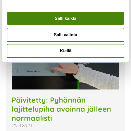
Salli kaikki
Salli valinta
Kiellä
Päivitetty: Pyhännän
lajittelupiha avoinna jälleen
normaalisti
20.3.2023