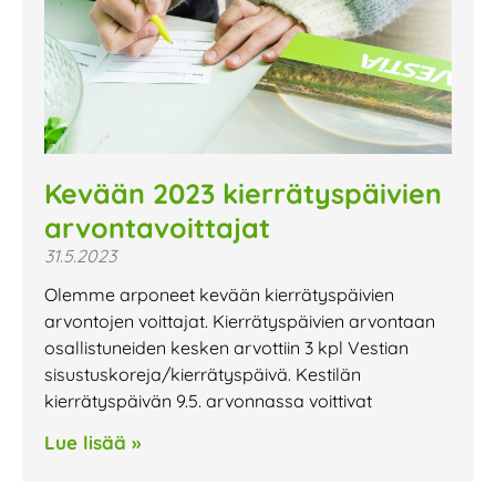
Kevään 2023 kierrätyspäivien
arvontavoittajat
31.5.2023
Olemme arponeet kevään kierrätyspäivien
arvontojen voittajat. Kierrätyspäivien arvontaan
osallistuneiden kesken arvottiin 3 kpl Vestian
sisustuskoreja/kierrätyspäivä. Kestilän
kierrätyspäivän 9.5. arvonnassa voittivat
Lue lisää »