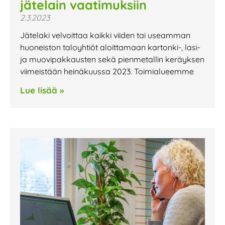
jätelain vaatimuksiin
2.3.2023
Jätelaki velvoittaa kaikki viiden tai useamman
huoneiston taloyhtiöt aloittamaan kartonki-, lasi-
ja muovipakkausten sekä pienmetallin keräyksen
viimeistään heinäkuussa 2023. Toimialueemme
Lue lisää »