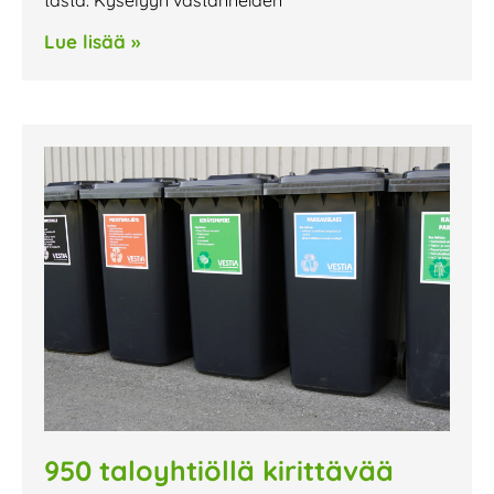
Lue lisää »
950 taloyhtiöllä kirittävää