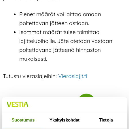
Pienet määrät voi laittaa omaan
poltettavan jätteen astiaan.
Isommat määrät tulee toimittaa
lajittelupihoille. Jäte otetaan vastaan
poltettavana jätteenä hinnaston
mukaisesti.
Tutustu vieraslajeihin:
Vieraslajit.fi
Jätelaji:
Poltettava jäte
Poltettavaa jätettä kerätään kaikissa
Suostumus
Yksityiskohdat
Tietoja
kotitalouksissa Vestian alueella ja lajittelupihoilla.