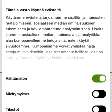
Huom!
Alle 1m pituiset jätteet voit laittaa omaan
Tämä sivusto käyttää evästeitä
jäteastiaan. Yli 1 m pituiset jätteet henkilöauton
Käytämme evästeitä tarjoamamme sisällön ja mainosten
peräkärrykuormina vastaanotetaan
räätälöimiseen, sosiaalisen median ominaisuuksien
lajittelupihoilla ja isommat kuormat Ylivieskan
tukemiseen ja kävijämäärämme analysoimiseen. Lisäksi
jätekeskuksen vaaka-aseman kautta. Löydät
jaamme sosiaalisen median, mainosalan ja analytiikka-
alan kumppaneillemme tietoja siitä, miten käytät
lisätietoa jätteiden hyödyntämisestä
täältä
.
sivustoamme. Kumppanimme voivat yhdistää näitä
tietoja muihin tietoihin, joita olet antanut heille tai joita on
kerätty, kun olet käyttänyt heidän palvelujaan.
Suostumuksen
Välttämätön
valinta
Yhteystiedot
Mieltymykset
Asiakaspalvelu:
Puh.
(08) 410 8700
Tilastot
Laskutus: