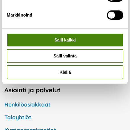
Puh.
(08) 410 8750
Markkinointi
Lajittelupihojen valvomo:
Puh.
050 329 9617
Vaakapalvelut:
Salli kaikki
Puh.
044 726 2993
Salli valinta
Vestianväylä 80
84100 Ylivieska
Kiellä
Asiointi ja palvelut
Henkilöasiakkaat
Taloyhtiöt