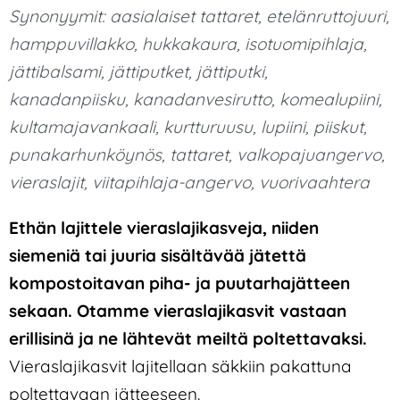
Synonyymit:
aasialaiset tattaret
,
etelänruttojuuri
,
hamppuvillakko
,
hukkakaura
,
isotuomipihlaja
,
jättibalsami
,
jättiputket
,
jättiputki
,
kanadanpiisku
,
kanadanvesirutto
,
komealupiini
,
kultamajavankaali
,
kurtturuusu
,
lupiini
,
piiskut
,
punakarhunköynös
,
tattaret
,
valkopajuangervo
,
vieraslajit
,
viitapihlaja-angervo
,
vuorivaahtera
Ethän lajittele vieraslajikasveja, niiden
siemeniä tai juuria sisältävää jätettä
kompostoitavan piha- ja puutarhajätteen
sekaan. Otamme vieraslajikasvit vastaan
erillisinä ja ne lähtevät meiltä poltettavaksi.
Vieraslajikasvit lajitellaan säkkiin pakattuna
poltettavaan jätteeseen.