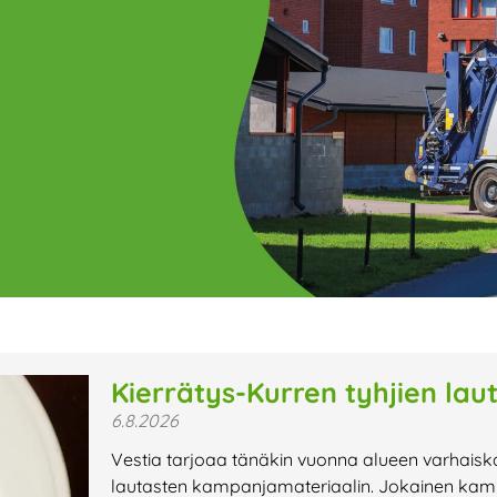
ge
Page
Page
Page
Page
Page
Page
Page
Page
Page
Page
Page
P
Kierrätys-Kurren tyhjien lau
6.8.2026
t uutiset,
Vestia tarjoaa tänäkin vuonna alueen varhaisk
a lähiaikojen
lautasten kampanjamateriaalin. Jokainen kamp