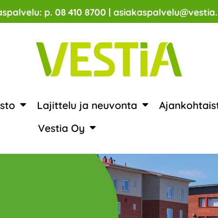
spalvelu: p. 08 410 8700 | asiakaspalvelu@vestia.
sto
Lajittelu ja neuvonta
Ajankohtais
Vestia Oy