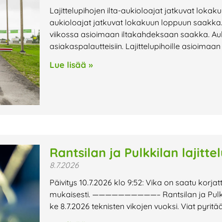
Lajittelupihojen ilta-aukioloajat jatkuvat lokak
aukioloajat jatkuvat lokakuun loppuun saakka. 
viikossa asioimaan iltakahdeksaan saakka. Au
asiakaspalautteisiin. Lajittelupihoille asioimaa
Lue lisää »
Rantsilan ja Pulkkilan lajitte
8.7.2026
Päivitys 10.7.2026 klo 9:52: Vika on saatu korjat
mukaisesti. ——————————– Rantsilan ja Pulkkilan
ke 8.7.2026 teknisten vikojen vuoksi. Viat pyri