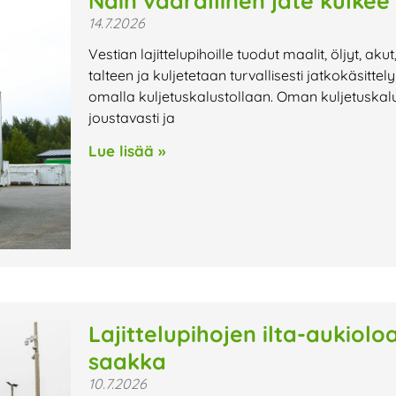
Näin vaarallinen jäte kulkee
14.7.2026
Vestian lajittelupihoille tuodut maalit, öljyt, aku
talteen ja kuljetetaan turvallisesti jatkokäsitte
omalla kuljetuskalustollaan. Oman kuljetuskalu
joustavasti ja
Lue lisää »
Lajittelupihojen ilta-aukiol
saakka
10.7.2026