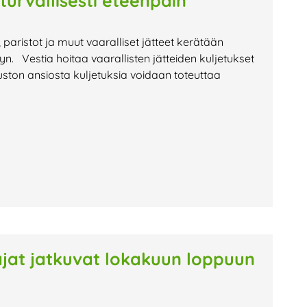
 turvallisesti eteenpäin
t, paristot ja muut vaaralliset jätteet kerätään
lyyn. Vestia hoitaa vaarallisten jätteiden kuljetukset
ston ansiosta kuljetuksia voidaan toteuttaa
oajat jatkuvat lokakuun loppuun