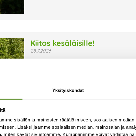
Kiitos kesäläisille!
28.7.2026
Kesä on jälleen ollut Vestian toimipaikoissa ja 
sujuvaa arkea ovat olleet kesäläisemme, jotka ov
ympäristön, turvallisuuden ja viihtyisyyden hyv
Lue lisää »
Yksityiskohdat
itä
mme sisällön ja mainosten räätälöimiseen, sosiaalisen median
iseen. Lisäksi jaamme sosiaalisen median, mainosalan ja analy
, miten käytät sivustoamme. Kumppanimme voivat yhdistää näitä t