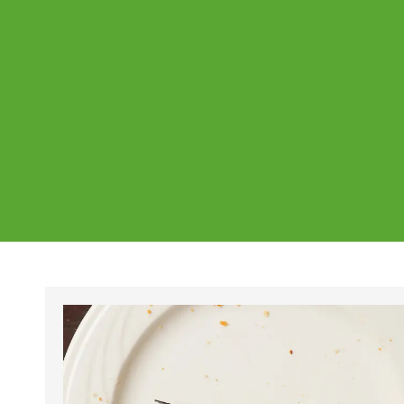
Ajankohtaista
Page
Page
Pa
Tältä sivulta löydät Vestian ajankohtaise
mahdolliset poikkeukset aukioloajoissa j