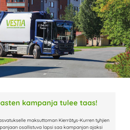
age
Page
Page
tasten kampanja tulee taas!
asvatukselle maksuttoman Kierrätys-Kurren tyhjien
anjaan osallistuva lapsi saa kampanjan ajaksi