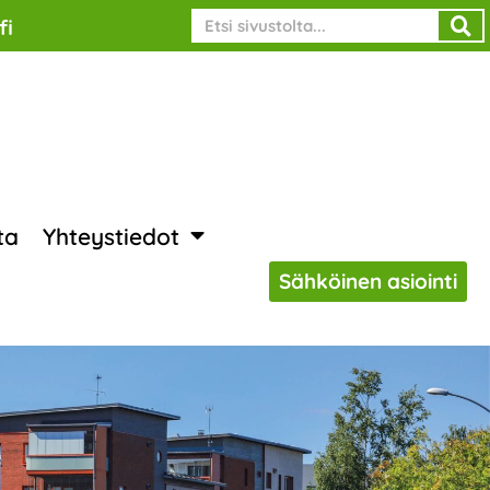
Search
fi
ta
Yhteystiedot
Sähköinen asiointi