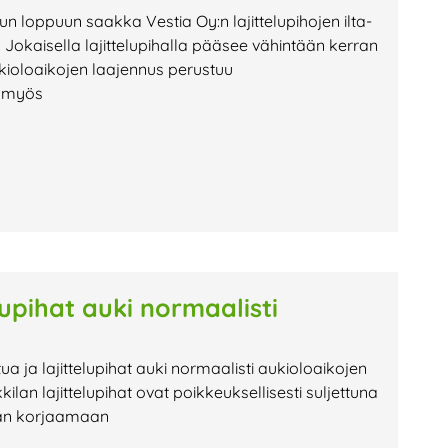
uun loppuun saakka Vestia Oy:n lajittelupihojen ilta-
Jokaisella lajittelupihalla pääsee vähintään kerran
kioloaikojen laajennus perustuu
n myös
lupihat auki normaalisti
tua ja lajittelupihat auki normaalisti aukioloaikojen
 lajittelupihat ovat poikkeuksellisesti suljettuna
tään korjaamaan