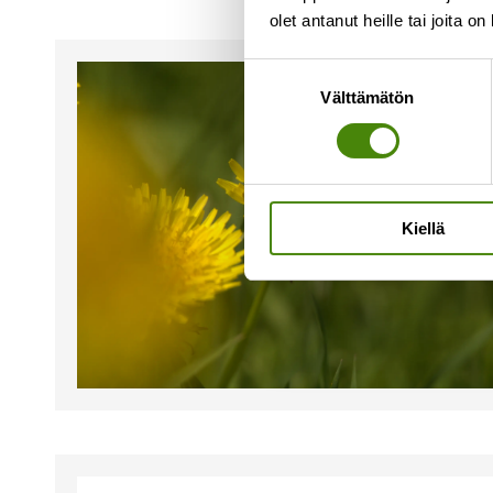
olet antanut heille tai joita o
Suostumuksen
Välttämätön
valinta
Kiellä