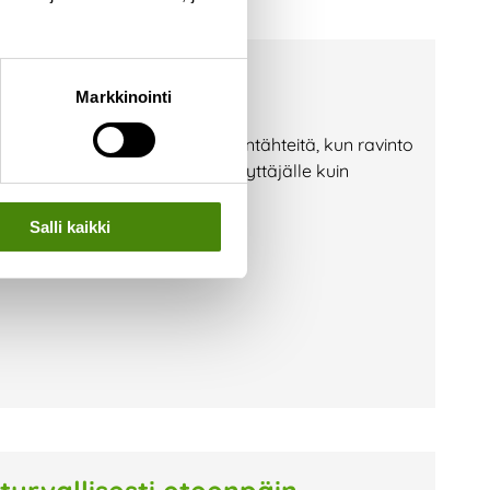
a? — Toimi näin!
Markkinointi
i jäteastioille etsimään ruuantähteitä, kun ravinto
lla vaaraksi niin jäteastian käyttäjälle kuin
on huolehtia, että jäteastiasi on
Salli kaikki