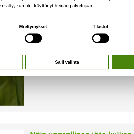
n kerätty, kun olet käyttänyt heidän palvelujaan.
Onko jäteastiallasi ampiaisi
Mieltymykset
Tilastot
16.7.2026
Syksyn lähestyessä ampiaiset hakeutuvat herkäst
alkaa olla niukkaa. Kiukkuiset ampiaiset voivat o
tyhjentäjällekin. Kiinteistönhaltijana vastuullasi 
Salli valinta
Lue lisää »