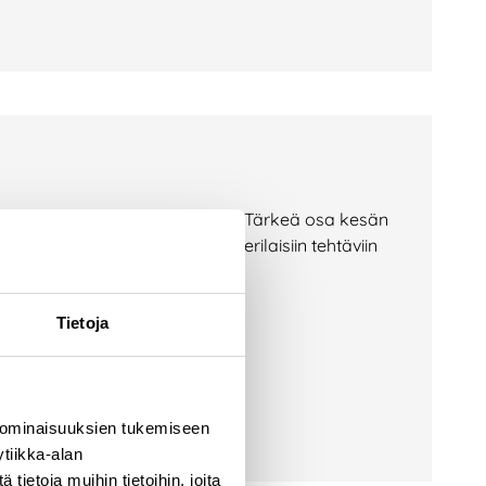
jätekeskuksilla aktiivista aikaa. Tärkeä osa kesän
at tarttuneet monipuolisesti erilaisiin tehtäviin
äksi. Kesän
Tietoja
 ominaisuuksien tukemiseen
tiikka-alan
ietoja muihin tietoihin, joita