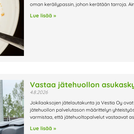
oman keräilypassin, johon kerätään tarroja. Ai
Lue lisää »
Vastaa jätehuollon asukasky
4.8.2026
Jokilaaksojen jätelautakunta ja Vestia Oy ovat
jätehuollon palvelutason määrittelyn yhteistyö
varmistaa, että jätehuoltopalvelut vastaavat a
Lue lisää »