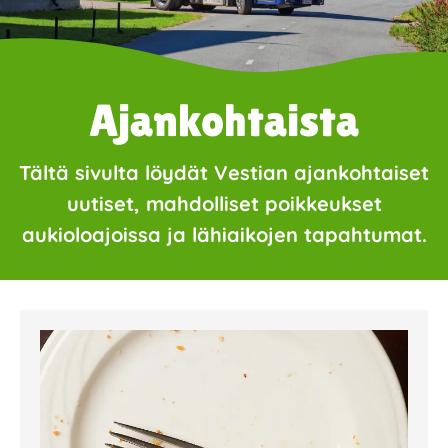
Ajankohtaista
Tältä sivulta löydät Vestian ajankohtaiset
uutiset, mahdolliset poikkeukset
aukioloajoissa ja lähiaikojen tapahtumat.
Page
Page
Page
Page
Page
Page
Page
Page
Page
Page
Page
Page
Page
Page
Page
Page
Pa