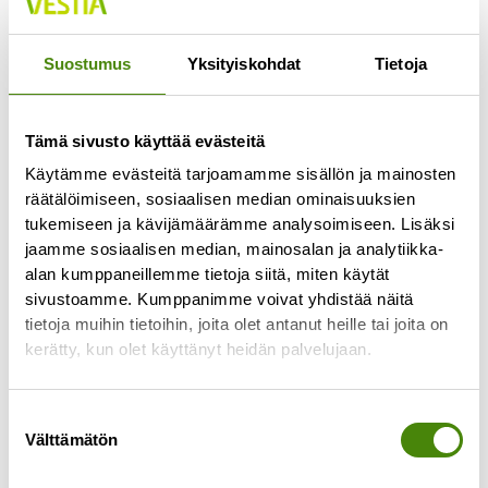
Jokaisella lajittelupihalla pääsee vähintään
kerran viikossa
Suostumus
Yksityiskohdat
Tietoja
Lue lisää »
Tämä sivusto käyttää evästeitä
Käytämme evästeitä tarjoamamme sisällön ja mainosten
räätälöimiseen, sosiaalisen median ominaisuuksien
tukemiseen ja kävijämäärämme analysoimiseen. Lisäksi
jaamme sosiaalisen median, mainosalan ja analytiikka-
alan kumppaneillemme tietoja siitä, miten käytät
sivustoamme. Kumppanimme voivat yhdistää näitä
tietoja muihin tietoihin, joita olet antanut heille tai joita on
kerätty, kun olet käyttänyt heidän palvelujaan.
Suostumuksen
Välttämätön
valinta