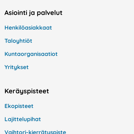
Asiointi ja palvelut
Henkilöasiakkaat
Taloyhtiöt
Kuntaorganisaatiot
Yritykset
Keräyspisteet
Ekopisteet
Lajittelupihat
Vaihtori-kierrätyspiste