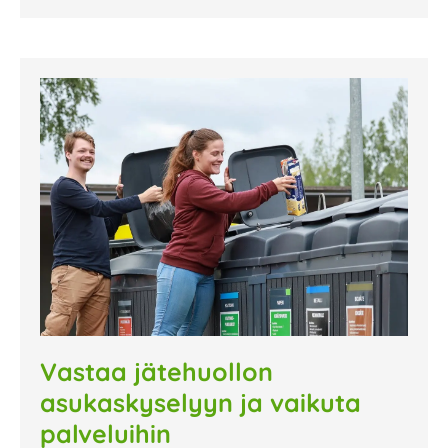
Vastaa jätehuollon
asukaskyselyyn ja vaikuta
palveluihin