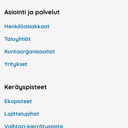
Asiointi ja palvelut
Henkilöasiakkaat
Taloyhtiöt
Kuntaorganisaatiot
Yritykset
Keräyspisteet
Ekopisteet
Lajittelupihat
Vaihtori-kierrätyspiste