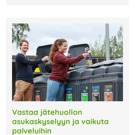
Vastaa jätehuollon
asukaskyselyyn ja vaikuta
palveluihin