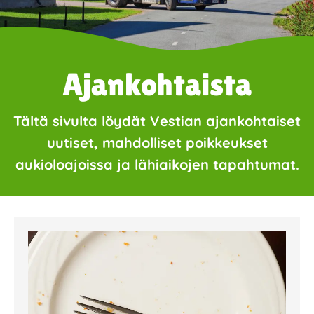
Ajankohtaista
Tältä sivulta löydät Vestian ajankohtaiset
uutiset, mahdolliset poikkeukset
aukioloajoissa ja lähiaikojen tapahtumat.
Page
Page
Page
Page
Page
Page
Page
Page
Page
Page
Page
Page
Page
Page
Page
Page
Pa