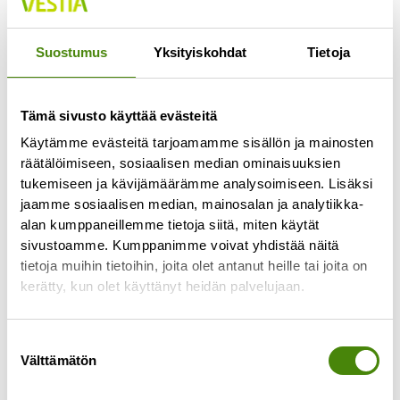
Jokaisella lajittelupihalla pääsee vähintään
kerran viikossa
Suostumus
Yksityiskohdat
Tietoja
Lue lisää »
Tämä sivusto käyttää evästeitä
Käytämme evästeitä tarjoamamme sisällön ja mainosten
räätälöimiseen, sosiaalisen median ominaisuuksien
tukemiseen ja kävijämäärämme analysoimiseen. Lisäksi
jaamme sosiaalisen median, mainosalan ja analytiikka-
alan kumppaneillemme tietoja siitä, miten käytät
sivustoamme. Kumppanimme voivat yhdistää näitä
tietoja muihin tietoihin, joita olet antanut heille tai joita on
kerätty, kun olet käyttänyt heidän palvelujaan.
Suostumuksen
Välttämätön
valinta