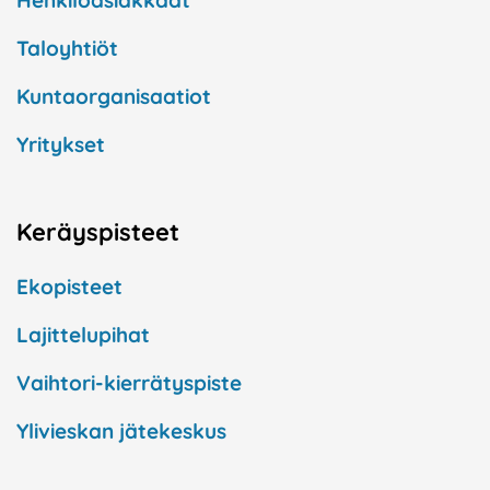
Henkilöasiakkaat
Taloyhtiöt
Kuntaorganisaatiot
Yritykset
Keräyspisteet
Ekopisteet
Lajittelupihat
Vaihtori-kierrätyspiste
Ylivieskan jätekeskus