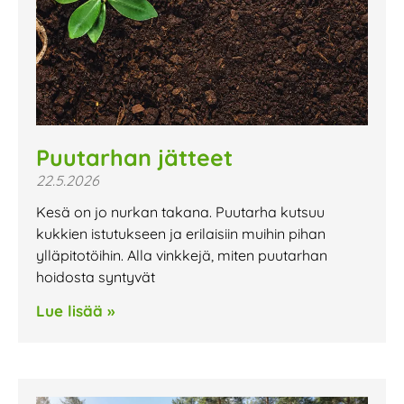
Puutarhan jätteet
22.5.2026
Kesä on jo nurkan takana. Puutarha kutsuu
kukkien istutukseen ja erilaisiin muihin pihan
ylläpitotöihin. Alla vinkkejä, miten puutarhan
hoidosta syntyvät
Lue lisää »