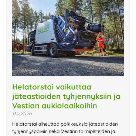
Helatorstai vaikuttaa
jäteastioiden tyhjennyksiin ja
Vestian aukioloaikoihin
11.5.2026
Helatorstai aiheuttaa poikkeuksia jäteastioiden
tyhjennyspäiviin sekä Vestian toimipisteiden ja