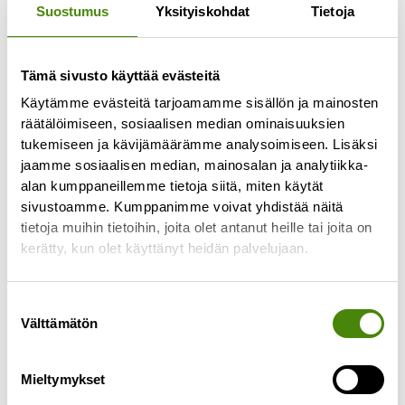
Suostumus
Yksityiskohdat
Tietoja
Tämä sivusto käyttää evästeitä
Jäteastioiden
Käytämme evästeitä tarjoamamme sisällön ja mainosten
tyhjennyspäivissä muutoksia
räätälöimiseen, sosiaalisen median ominaisuuksien
toukokuussa
tukemiseen ja kävijämäärämme analysoimiseen. Lisäksi
jaamme sosiaalisen median, mainosalan ja analytiikka-
27.4.2026
alan kumppaneillemme tietoja siitä, miten käytät
Alavieskan, Himangan, Kalajoen, Merijärven,
sivustoamme. Kumppanimme voivat yhdistää näitä
Pyhäjoen ja Oulaisten alueen jätekuljetusten
tietoja muihin tietoihin, joita olet antanut heille tai joita on
urakoitsija vaihtuu toukokuun 2026 alussa.
kerätty, kun olet käyttänyt heidän palvelujaan.
Urakoitsijan vaihtumisen seurauksena
jätekuljetusten reitit muuttuvat
Suostumuksen
Lue lisää »
Välttämätön
valinta
Mieltymykset