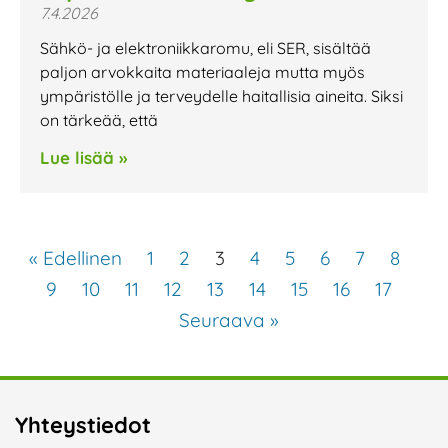
7.4.2026
Sähkö- ja elektroniikkaromu, eli SER, sisältää
paljon arvokkaita materiaaleja mutta myös
ympäristölle ja terveydelle haitallisia aineita. Siksi
on tärkeää, että
Lue lisää »
« Edellinen
1
2
3
4
5
6
7
8
9
10
11
12
13
14
15
16
17
Seuraava »
Yhteystiedot