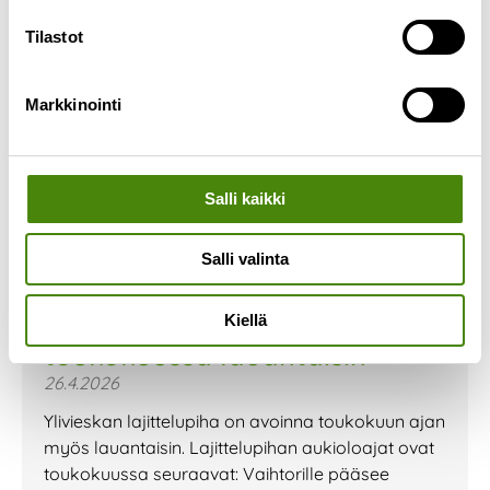
Tilastot
Markkinointi
Salli kaikki
Salli valinta
Ylivieskan lajittelupiha auki
Kiellä
toukokuussa lauantaisin
26.4.2026
Ylivieskan lajittelupiha on avoinna toukokuun ajan
myös lauantaisin. Lajittelupihan aukioloajat ovat
toukokuussa seuraavat: Vaihtorille pääsee