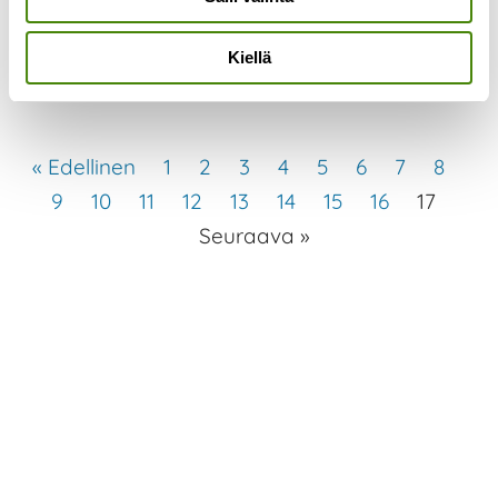
työn alla ja sen lisäksi on
Lue lisää »
Kiellä
« Edellinen
1
2
3
4
5
6
7
8
9
10
11
12
13
14
15
16
17
Seuraava »