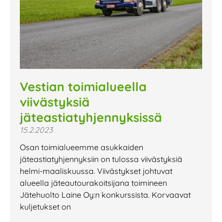
Vestian toimialueella
viivästyksiä
jäteastiatyhjennyksissä
15.2.2023
Osan toimialueemme asukkaiden
jäteastiatyhjennyksiin on tulossa viivästyksiä
helmi-maaliskuussa. Viivästykset johtuvat
alueella jäteautourakoitsijana toimineen
Jätehuolto Laine Oy:n konkurssista. Korvaavat
kuljetukset on