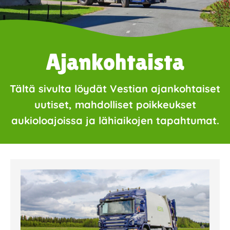
Ajankohtaista
Tältä sivulta löydät Vestian ajankohtaiset
uutiset, mahdolliset poikkeukset
aukioloajoissa ja lähiaikojen tapahtumat.
Page
Page
Page
Page
Page
Page
Page
Page
Page
Page
Page
Page
Page
Page
Page
Page
Pa