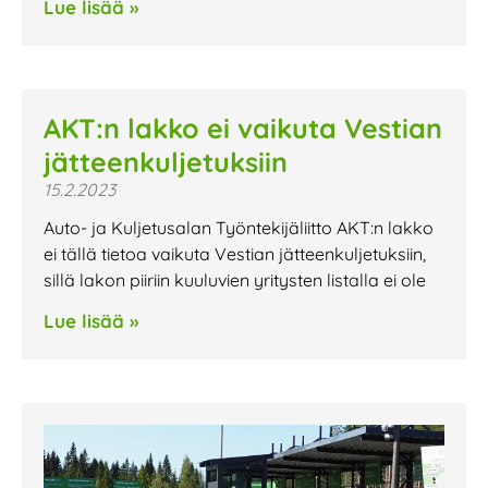
Lue lisää »
AKT:n lakko ei vaikuta Vestian
jätteenkuljetuksiin
15.2.2023
Auto- ja Kuljetusalan Työntekijäliitto AKT:n lakko
ei tällä tietoa vaikuta Vestian jätteenkuljetuksiin,
sillä lakon piiriin kuuluvien yritysten listalla ei ole
Lue lisää »