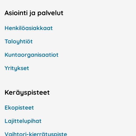
Asiointi ja palvelut
Henkilöasiakkaat
Taloyhtiöt
Kuntaorganisaatiot
Yritykset
Keräyspisteet
Ekopisteet
Lajittelupihat
Vaihtori-kierrätyspiste