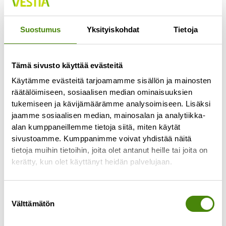
Jokaisella lajittelupihalla pääsee vähintään
kerran viikossa
Suostumus
Yksityiskohdat
Tietoja
Lue lisää »
Tämä sivusto käyttää evästeitä
Käytämme evästeitä tarjoamamme sisällön ja mainosten
räätälöimiseen, sosiaalisen median ominaisuuksien
tukemiseen ja kävijämäärämme analysoimiseen. Lisäksi
jaamme sosiaalisen median, mainosalan ja analytiikka-
alan kumppaneillemme tietoja siitä, miten käytät
sivustoamme. Kumppanimme voivat yhdistää näitä
tietoja muihin tietoihin, joita olet antanut heille tai joita on
kerätty, kun olet käyttänyt heidän palvelujaan.
Suostumuksen
Välttämätön
valinta