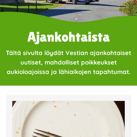
Ajankohtaista
Tältä sivulta löydät Vestian ajankohtaiset
uutiset, mahdolliset poikkeukset
aukioloajoissa ja lähiaikojen tapahtumat.
Page
Page
Page
Page
Page
Page
Page
Page
Page
Page
Page
Page
Page
Page
Page
Page
Pa