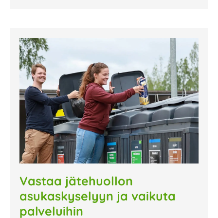
Vastaa jätehuollon
asukaskyselyyn ja vaikuta
palveluihin