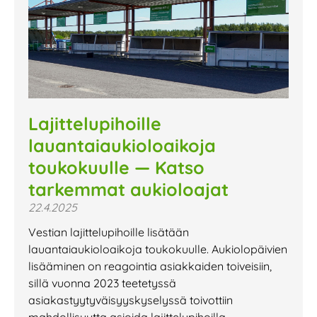
Lajittelupihoille
lauantaiaukioloaikoja
toukokuulle — Katso
tarkemmat aukioloajat
22.4.2025
Vestian lajittelupihoille lisätään
lauantaiaukioloaikoja toukokuulle. Aukiolopäivien
lisääminen on reagointia asiakkaiden toiveisiin,
sillä vuonna 2023 teetetyssä
asiakastyytyväisyyskyselyssä toivottiin