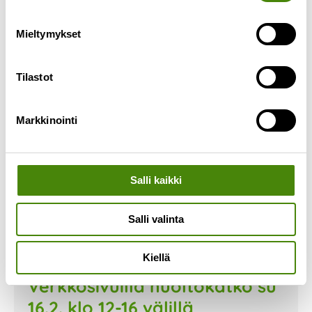
Lue lisää »
Mieltymykset
Tilastot
Markkinointi
Salli kaikki
Salli valinta
Kiellä
Verkkosivuilla huoltokatko su
16.2. klo 12-16 välillä