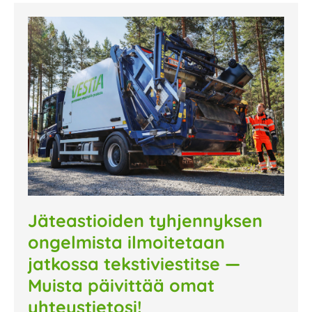
Jäteastioiden tyhjennyksen
ongelmista ilmoitetaan
jatkossa tekstiviestitse —
Muista päivittää omat
yhteystietosi!