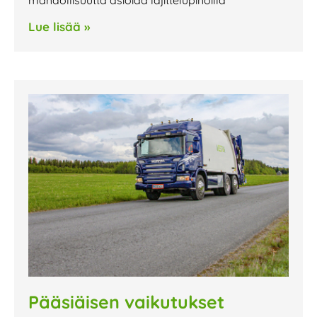
mahdollisuutta asioida lajittelupihoilla
Lue lisää »
Pääsiäisen vaikutukset