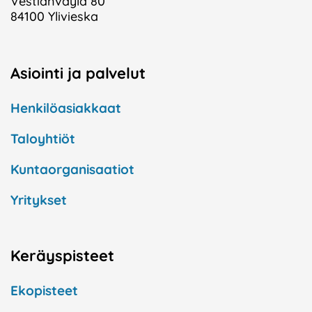
Vestianväylä 80
84100 Ylivieska
Asiointi ja palvelut
Henkilöasiakkaat
Taloyhtiöt
Kuntaorganisaatiot
Yritykset
Keräyspisteet
Ekopisteet