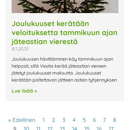
Joulukuuset kerätään
veloituksetta tammikuun ajan
jäteastian vierestä
8.1.2025
Joulukuusen hävittäminen käy tammikuun ajan
helposti, sillä Vestia kerää jäteastian viereen
jätetyt joulukuuset maksutta. Joulukuuset
kerätään poltettavan jätteen astian tyhjennyksen
Lue lisää »
« Edellinen
1
2
3
4
5
6
7
8
9
10
11
12
13
14
15
16
17