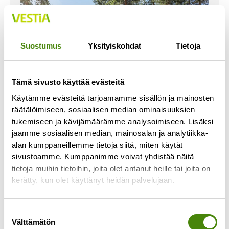
Suostumus
Yksityiskohdat
Tietoja
Tämä sivusto käyttää evästeitä
Käytämme evästeitä tarjoamamme sisällön ja mainosten
räätälöimiseen, sosiaalisen median ominaisuuksien
tukemiseen ja kävijämäärämme analysoimiseen. Lisäksi
jaamme sosiaalisen median, mainosalan ja analytiikka-
Vestia Oy ja Raahe aloittavat
alan kumppaneillemme tietoja siitä, miten käytät
osakkuusneuvottelut
sivustoamme. Kumppanimme voivat yhdistää näitä
17.2.2025
tietoja muihin tietoihin, joita olet antanut heille tai joita on
kerätty, kun olet käyttänyt heidän palvelujaan.
Kuntien omistama jätehuoltoyhtiö Vestia Oy ja
Raahen kaupunki aloittavat osakkuusneuvottelut,
jonka seurauksena Vestia hoitaisi jatkossa
Suostumuksen
Raahen kaupungin jätehuollon ja Raahe
Välttämätön
valinta