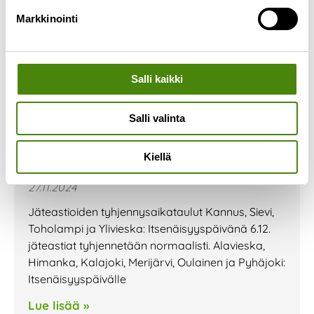
Markkinointi
Salli kaikki
Salli valinta
Itsenäisyyspäiväviikon
Kiellä
jätehuolto ja aukioloajat
27.11.2024
Jäteastioiden tyhjennysaikataulut Kannus, Sievi,
Toholampi ja Ylivieska: Itsenäisyyspäivänä 6.12.
jäteastiat tyhjennetään normaalisti. Alavieska,
Himanka, Kalajoki, Merijärvi, Oulainen ja Pyhäjoki:
Itsenäisyyspäivälle
Lue lisää »