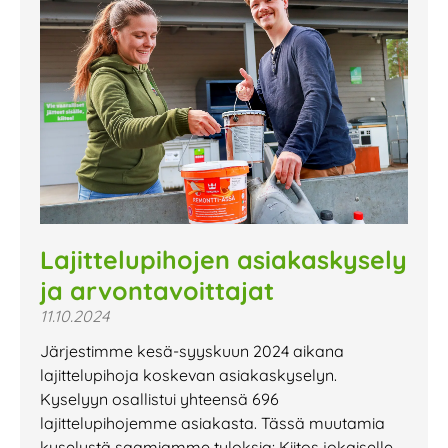
Lajittelupihojen asiakaskysely
ja arvontavoittajat
11.10.2024
Järjestimme kesä-syyskuun 2024 aikana
lajittelupihoja koskevan asiakaskyselyn.
Kyselyyn osallistui yhteensä 696
lajittelupihojemme asiakasta. Tässä muutamia
kyselystä saamiamme tuloksia: Kiitos jokaiselle