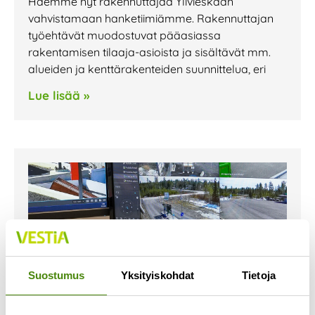
Haemme nyt rakennuttajaa Ylivieskaan
vahvistamaan hanketiimiämme. Rakennuttajan
työehtävät muodostuvat pääasiassa
rakentamisen tilaaja-asioista ja sisältävät mm.
alueiden ja kenttärakenteiden suunnittelua, eri
Lue lisää »
Suostumus
Yksityiskohdat
Tietoja