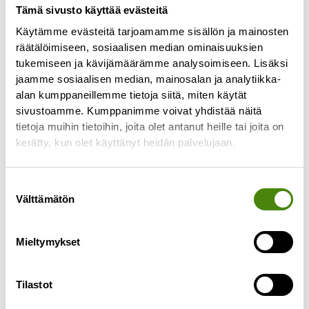
Tämä sivusto käyttää evästeitä
Käytämme evästeitä tarjoamamme sisällön ja mainosten
räätälöimiseen, sosiaalisen median ominaisuuksien
REKRY: Valvomo-operaattori
tukemiseen ja kävijämäärämme analysoimiseen. Lisäksi
29.11.2024
jaamme sosiaalisen median, mainosalan ja analytiikka-
Haemme nyt työntekijää lajittelupihojen
alan kumppaneillemme tietoja siitä, miten käytät
etävalvomoon Ylivieskaan. Työ sisältää
sivustoamme. Kumppanimme voivat yhdistää näitä
lajittelupihojen etävalvontaa, asiakkaiden
tietoja muihin tietoihin, joita olet antanut heille tai joita on
kerätty, kun olet käyttänyt heidän palvelujaan.
opastusta ja neuvontaa sekä lajittelupihojen
toiminnallisuuden seuraamista. Työsuhde on
Lue lisää »
Suostumuksen
Välttämätön
valinta
Mieltymykset
Tilastot