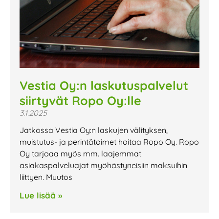
Vestia Oy:n laskutuspalvelut
siirtyvät Ropo Oy:lle
3.1.2025
Jatkossa Vestia Oy:n laskujen välityksen,
muistutus- ja perintätoimet hoitaa Ropo Oy. Ropo
Oy tarjoaa myös mm. laajemmat
asiakaspalveluajat myöhästyneisiin maksuihin
liittyen. Muutos
Lue lisää »