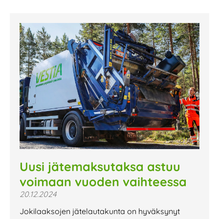
Uusi jätemaksutaksa astuu
voimaan vuoden vaihteessa
20.12.2024
Jokilaaksojen jätelautakunta on hyväksynyt