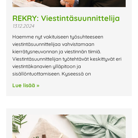
REKRY: Viestintäsuunnittelija
13.12.2024
Haemme nyt vakituiseen työsuhteeseen
viestintäsuunnittelijaa vahvistamaan
kierrätysneuvonnan ja viestinnän tiimiä.
Viestintäsuunnittelijan työtehtävät keskittyvät eri
viestintäkanavien ylläpitoon ja
sisällöntuottamiseen. Kyseessä on
Lue lisää »